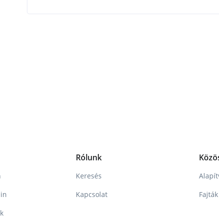
Rólunk
Közö
n
Keresés
Alapí
in
Kapcsolat
Fajták
nk