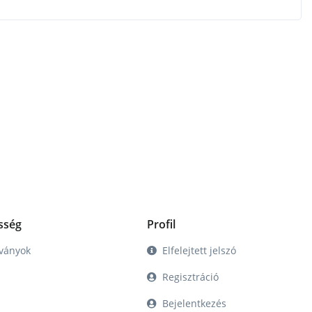
sség
Profil
tványok
Elfelejtett jelszó
Regisztráció
Bejelentkezés