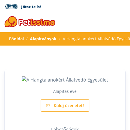
Játsz te is!
Főoldal
Alapítványok
A Hangtalanokért Állatvédő Egyesü
Alapítás éve
Küldj üzenetet!
Lehetőségek