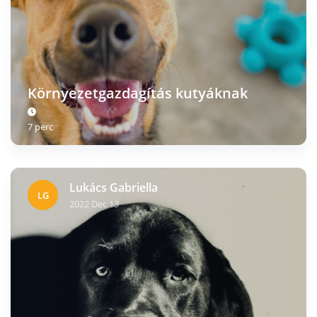
Környezetgazdagítás kutyáknak
7 perc
Lukács Gabriella
LG
2022 Dec 13