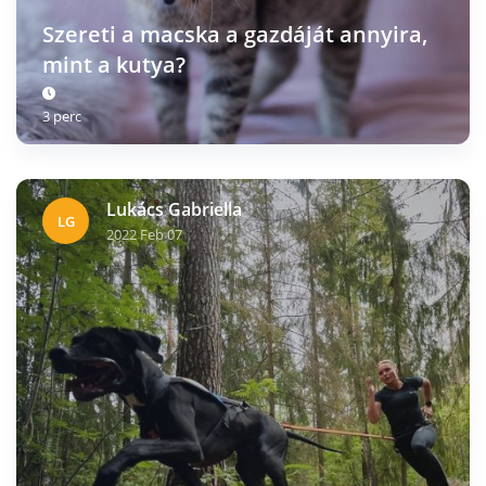
Szereti a macska a gazdáját annyira,
mint a kutya?
3 perc
Lukács Gabriella
LG
2022 Feb 07