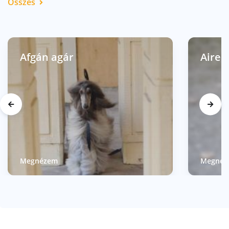
Összes
Afgán agár
Aired
Megnézem
Megnéz