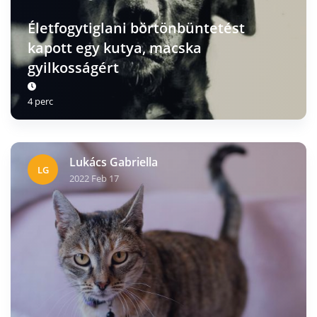
Életfogytiglani börtönbüntetést
kapott egy kutya, macska
gyilkosságért
4 perc
Lukács Gabriella
LG
2022 Feb 17