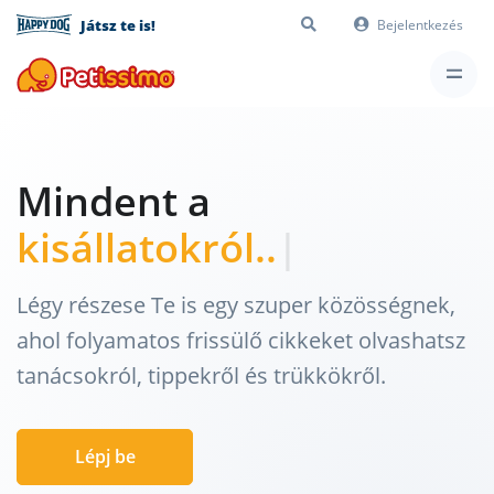
Játsz te is!
Bejelentkezés
Mindent a
kisállatokról...
|
Légy részese Te is egy szuper közösségnek,
ahol folyamatos frissülő cikkeket olvashatsz
tanácsokról, tippekről és trükkökről.
Lépj be