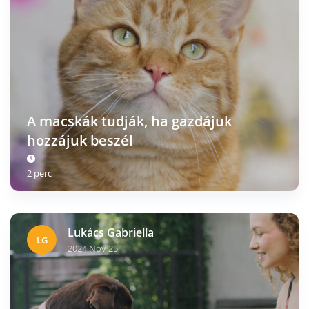
A macskák tudják, ha gazdájuk
hozzájuk beszél
2 perc
Lukács Gabriella
LG
2024 Nov 25