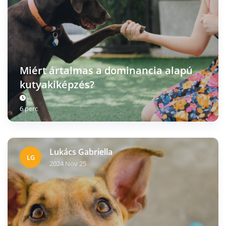
Miért ártalmas a dominancia alapú
kutyakiképzés?
6 perc
Lukács Gabriella
LG
2024 Nov 25