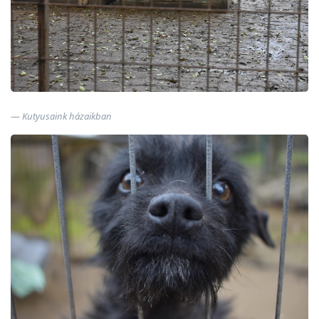
Kutyusaink házaikban