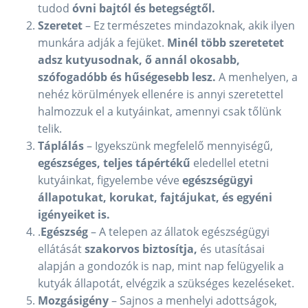
tudod
óvni bajtól és betegségtől.
Szeretet
– Ez természetes mindazoknak, akik ilyen
munkára adják a fejüket.
Minél több szeretetet
adsz kutyusodnak, ő annál okosabb,
szófogadóbb és hűségesebb lesz.
A menhelyen, a
nehéz körülmények ellenére is annyi szeretettel
halmozzuk el a kutyáinkat, amennyi csak tőlünk
telik.
Táplálás
– Igyekszünk megfelelő mennyiségű,
egészséges, teljes tápértékű
eledellel etetni
kutyáinkat, figyelembe véve
egészségügyi
állapotukat, korukat, fajtájukat, és egyéni
igényeiket is.
.
Egészség
– A telepen az állatok egészségügyi
ellátását
szakorvos biztosítja,
és utasításai
alapján a gondozók is nap, mint nap felügyelik a
kutyák állapotát, elvégzik a szükséges kezeléseket.
Mozgásigény
– Sajnos a menhelyi adottságok,