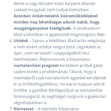
illetve a nagy létszám miatt kutyáink állandó
szabad mozgását nem tudjuk biztosítani.
Azonban önkénteseink közreműködésével
minden nap lehetőséget adunk nekik, hogy
mozgásigényüket kielégítsék.
A sétáltatáson
kívül a kifutóban is igyekszünk megmozgatni őket.
Utódok
– Sajnos a felelőtlen állattartás velejárója
a nem kívánt utódok világra jötte. Leginkább az
ilyen „nem tervezett” csöppségekből lesz
menhelylakó. Állatorvosunk a folyamatos
ivartalanítási program
keretében próbál gátat
szabni ennek a problémának. Célunk, hogy a
menhelyről csak ivartalanított egyedek kerüljenek
ki az örökbefogadókhoz. Ha ivaros kutyust adunk
örökbe, a gazdikat felvilágosítjuk az ivartalanítás
fontosságáról, és segítséget nyújtunk a gyakorlati
végrehajtásban is.
Környezet
– A menhely folyamatos