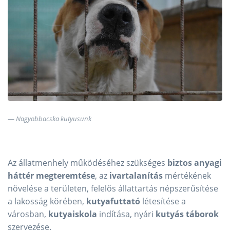
Nagyobbacska kutyusunk
Az állatmenhely működéséhez szükséges
biztos anyagi
háttér megteremtése
, az
ivartalanítás
mértékének
növelése a területen, felelős állattartás népszerűsítése
a lakosság körében,
kutyafuttató
létesítése a
városban,
kutyaiskola
indítása, nyári
kutyás táborok
szervezése.