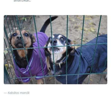
állatokat.
Kabátos manók