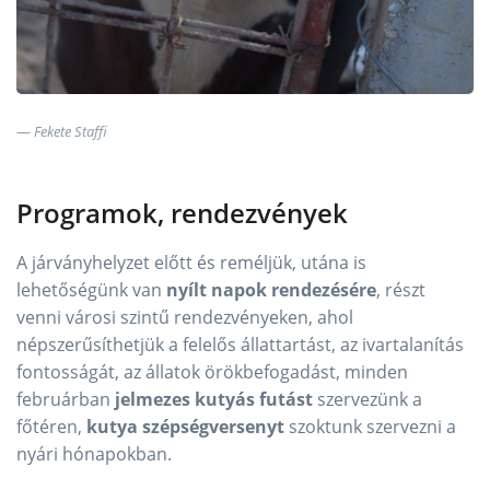
Fekete Staffi
Programok, rendezvények
A járványhelyzet előtt és reméljük, utána is
lehetőségünk van
nyílt napok rendezésére
, részt
venni városi szintű rendezvényeken, ahol
népszerűsíthetjük a felelős állattartást, az ivartalanítás
fontosságát, az állatok örökbefogadást, minden
februárban
jelmezes kutyás futást
szervezünk a
főtéren,
kutya szépségversenyt
szoktunk szervezni a
nyári hónapokban.