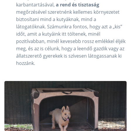
karbantartásával,
a rend és tisztaság
megőrzésével szeretnénk kellemes környezetet
biztosítani mind a kutyáknak, mind a
látogatóknak. Számunkra fontos, hogy azt a „kis”
időt, amit a kutyáink itt töltenek, minél
pozitívabban, minél kevesebb rossz emlékkel éljék
meg, és az is célunk, hogy a leendő gazdik vagy az
állatszerető gyerekek is szívesen látogassanak ki
hozzánk.