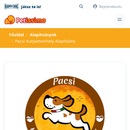
Játsz te is!
Bejelentkezés
Főoldal
Alapítványok
Pacsi Kutyamenhely Alapítvány