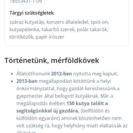
18553431-1-09
Tárgyi szükségletek
száraz kutyatáp, konzerv állateledel, spot-on,
kutyapelenka, takarító szerek, polár takarók,
törölközők, papír-írószer
Történetünk, mérföldkövek
Állatotthonunk
2012-ben
nyitotta meg kapuit.
2013-ban
megállapodást kötöttünk a helyi
önkormányzattal, hogy gazdát kereshessünk a
gyepmester által befogott kutyáknak. Már a
megállapodás évében
150 kutya talált a
segítségünkkel új gazdára,
(belföldön és
külföldön egyaránt) aminek köszönhetően nem
volt szükség rá, hogy helyhiány miatt elaltassák az