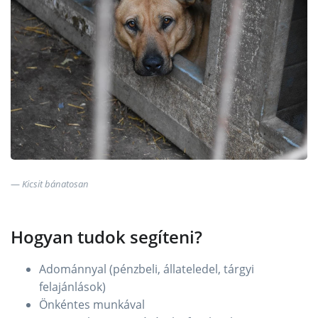
Kicsit bánatosan
Hogyan tudok segíteni?
Adománnyal (pénzbeli, állateledel, tárgyi
felajánlások)
Önkéntes munkával