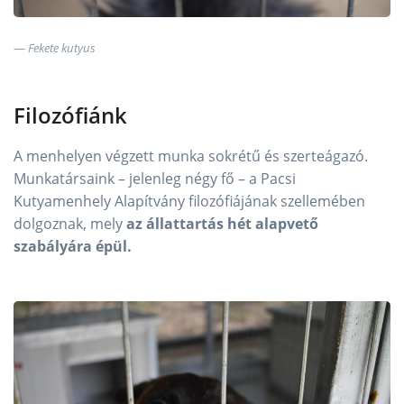
Fekete kutyus
Filozófiánk
A menhelyen végzett munka sokrétű és szerteágazó.
Munkatársaink – jelenleg négy fő – a Pacsi
Kutyamenhely Alapítvány filozófiájának szellemében
dolgoznak, mely
az állattartás hét alapvető
szabályára épül.