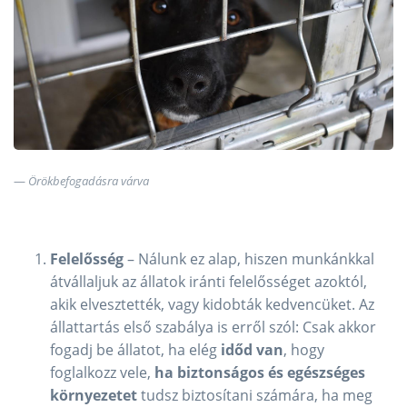
Örökbefogadásra várva
Felelősség
– Nálunk ez alap, hiszen munkánkkal
átvállaljuk az állatok iránti felelősséget azoktól,
akik elvesztették, vagy kidobták kedvencüket. Az
állattartás első szabálya is erről szól: Csak akkor
fogadj be állatot, ha elég
időd van
, hogy
foglalkozz vele,
ha biztonságos és egészséges
környezetet
tudsz biztosítani számára, ha meg