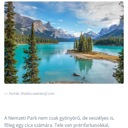
Forrás: thediscoveriesof.com
A Nemzeti Park nem csak gyönyörű, de veszélyes is,
főleg egy cica számára. Tele van prérifarkasokkal,