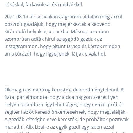
rókákkal, farkasokkal és medvékkel.
2021.08.19.-én a cicák instagramm oldalán még arról
posztolt gazdájuk, hogy megérkeztek a kedvenc
kiránduló helyükre, a parkba. Másnap azonban
szomorúan adták hírül az aggódó gazdák az
Instagrammon, hogy eltűnt Draco és kértek minden
arra túrázót, hogy figyeljenek, látják e valahol.
Ők maguk is napokig keresték, de eredménytelenül. A
fiatal pár elmondta, hogy a cica nagyon szeret ilyen
helyen kalandozni így lehetséges, hogy nem is próbál
segíteni az őt kereső önkénteseknek, hogy megtalálják.
A gazdák kétségbe esve keresték, de próbáltak pozitívak
maradni. Alix Lizaire az egyik gazdi egy ízben azzal