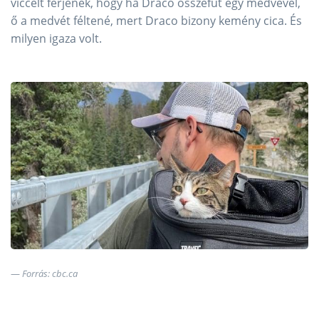
viccelt férjének, hogy ha Draco összefut egy medvével,
ő a medvét féltené, mert Draco bizony kemény cica. És
milyen igaza volt.
Forrás: cbc.ca