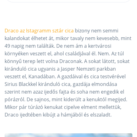
Draco az Istagramm sztár cica
bizony nem semmi
kalandokat élhetet át, mikor tavaly nem kevesebb, mint
49 napig nem találták. De nem ám a kertvárosi
környéken veszett el, ahol családjával él. Nem. Az túl
könnyű terep lett volna Draconak. A sokat látott, sokat
kiránduló cica ugyanis a Jasper Nemzeti parkban
veszett el, Kanadában. A gazdáival és cica testvérével
Sirius Blackkel kiránduló cica, gazdája elmondása
szerint nem azaz ijedős fajta és soha nem engedik el
pórázról. De sajnos, mint kiderült a kenuktól megijed.
Mikor pár túrázó kenukat cipelve elment mellettük,
Draco ijedtében kibújt a hámjából és elszaladt.