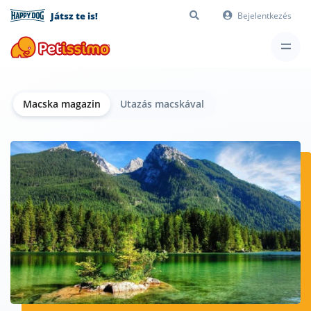
Játsz te is!
Bejelentkezés
Macska magazin
Utazás macskával