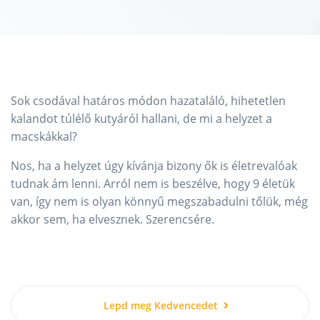
Sok csodával határos módon hazataláló, hihetetlen
kalandot túlélő kutyáról hallani, de mi a helyzet a
macskákkal?
Nos, ha a helyzet úgy kívánja bizony ők is életrevalóak
tudnak ám lenni. Arról nem is beszélve, hogy 9 életük
van, így nem is olyan könnyű megszabadulni tőlük, még
akkor sem, ha elvesznek. Szerencsére.
Lepd meg Kedvencedet