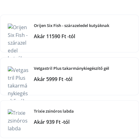
Orijen Six Fish - szárazeledel kutyáknak
Akár 11590 Ft -tól
Vetgastril Plus takarmánykiegészítő gél
Akár 5999 Ft -tól
Trixie zsinóros labda
Akár 939 Ft -tól