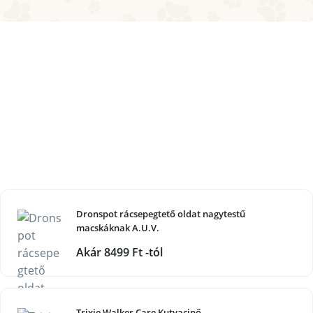
Dronspot rácsepegtető oldat nagytestű
macskáknak A.U.V.
Akár 8499 Ft -tól
Trixie Walker Care Kutyacipő