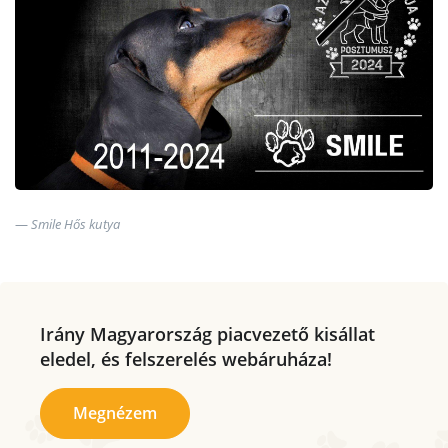
Smile Hős kutya
Irány Magyarország piacvezető kisállat
eledel, és felszerelés webáruháza!
Megnézem