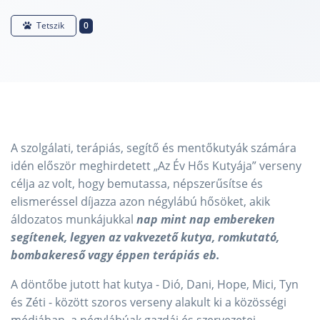
0
Tetszik
A szolgálati, terápiás, segítő és mentőkutyák számára
idén először meghirdetett „Az Év Hős Kutyája” verseny
célja az volt, hogy bemutassa, népszerűsítse és
elismeréssel díjazza azon négylábú hősöket, akik
áldozatos munkájukkal
nap mint nap embereken
segítenek, legyen az vakvezető kutya, romkutató,
bombakereső vagy éppen terápiás eb.
A döntőbe jutott hat kutya - Dió, Dani, Hope, Mici, Tyn
és Zéti - között szoros verseny alakult ki a közösségi
médiában, a négylábúak gazdái és szervezetei