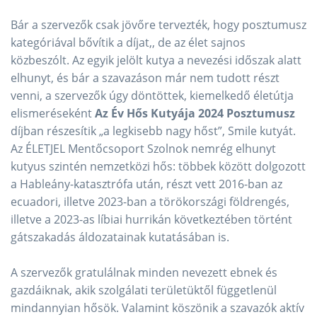
Bár a szervezők csak jövőre tervezték, hogy posztumusz
kategóriával bővítik a díjat,, de az élet sajnos
közbeszólt. Az egyik jelölt kutya a nevezési időszak alatt
elhunyt, és bár a szavazáson már nem tudott részt
venni, a szervezők úgy döntöttek, kiemelkedő életútja
elismeréseként
Az Év Hős Kutyája 2024 Posztumusz
díjban részesítik „a legkisebb nagy hőst”, Smile kutyát.
Az ÉLETJEL Mentőcsoport Szolnok nemrég elhunyt
kutyus szintén nemzetközi hős: többek között dolgozott
a Hableány-katasztrófa után, részt vett 2016-ban az
ecuadori, illetve 2023-ban a törökországi földrengés,
illetve a 2023-as líbiai hurrikán következtében történt
gátszakadás áldozatainak kutatásában is.
A szervezők gratulálnak minden nevezett ebnek és
gazdáiknak, akik szolgálati területüktől függetlenül
mindannyian hősök. Valamint köszönik a szavazók aktív