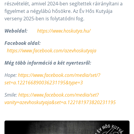
részvételét, amivel 2024-ben segítettek ráirányítani a
figyelmet a négylábú hősökre. Az Év Hős Kutyája
verseny 2025-ben is folytatódni fog.
Weboldal:
https://www.hoskutya.hu/
Facebook oldal:
https://www.facebook.com/azevhoskutyaja
Még több információ a két nyertesről:
Hope:
https://www.facebook.com/media/set/?
set=a.122166890036231195&type=3
Smile:
https://www.facebook.com/media/set?
vanity=azevhoskutyaja&set=a.122181973820231195