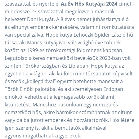
szavazattal, és nyerte el
Az Év Hős Kutyája 2024
címet -
mindössze 23 szavazattal megelőzve a második
helyezett Dani kutyát. A 8 éves német juhászkutya élő
és elhunyt emberek keresésére, valamint romkutatásra
van specializálva. Hope kutya Lehoczki-Spider László hű
társa, aki Mancs kutyájával vált világhírűvé többek
között az 1999-es törökországi földrengés kapcsán.
Legutolsó sikeres nemzetközi bevetésük 2023-ban volt
szintén Törökországban és Líbiában. Hope kutya az
egyetlen a világon, aki külföldi mentőcsapatot képviselt
és török „kollegájával” együtt betehette mancsait a
Török Elnöki palotába, és aki személyesen Erdogan
elnöktől vehette át a legmagasabb török állami
kitüntetést. Mancshoz hasonlóan egy nemzeti és
nemzetközi hős, akire bármikor számíthatnak az eltűnt
vagy bajba jutott emberek és hozzátartozóik. Hős létére
igen szerény is, akit a bemutatók alkalmával
agyonsimogathatnak a gyerekek.