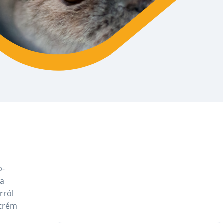
p-
 a
rról
xtrém