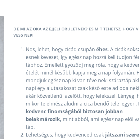
DE MI AZ OKA AZ ÉJJELI ŐRÜLETNEK? ÉS MIT TEHETSZ, HOGY 
VESS NEKI
Nos, lehet, hogy cicád csupán
éhes
. A cicák soks
esnek keveset, így egész nap hozzá kell tudjon fé
táphoz. Emellett győződj meg róla, hogy a kedve
ételét minél később kapja meg a nap folyamán. 
mondjuk egész nap ki van téve neki száraztáp ak
napi egy alutasakosat csak késő este ad oda neki
akár közvetlenül azelőtt, hogy lefekszel. Lényeg,
mikor te elmész aludni a cica bendő tele legyen. 
kedvenc finomságából biztosan jobban
belakmározik,
mint abból, ami egész nap elől v
táp.
Lehetséges, hogy kedvenced csak
játszani
szer