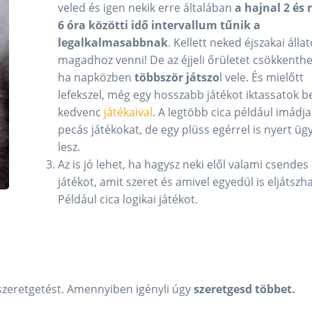
veled és igen nekik erre általában
a hajnal 2 és 
6 óra közötti idő intervallum tűnik a
legalkalmasabbnak
. Kellett neked éjszakai állat
magadhoz venni! De az éjjeli őrületet csökkenthe
ha napközben
többször játszo
l vele. És mielőtt
lefekszel, még egy hosszabb játékot iktassatok b
kedvenc
játékaival
. A legtöbb cica például imádja
pecás játékokat, de egy plüss egérrel is nyert üg
lesz.
Az is jó lehet, ha hagysz neki elől valami csendes
játékot, amit szeret és amivel egyedül is eljátszha
Például cica logikai játékot.
a szeretgetést. Amennyiben igényli úgy
szeretgesd többet.