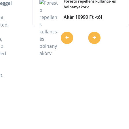
Foresto repellens kullancs- és
reggel
bolhanyakörv
Akár 10990 Ft -tól
ot
ted,
e,
 a
yed
t.