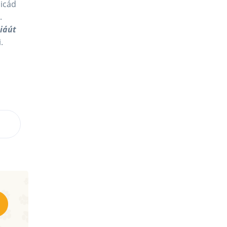
cicád
.
miáút
.