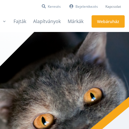
Keresés
Bejelentkezés
Kapcsolat
Fajták
Alapítványok
Márkák
Webáruház