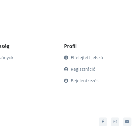
sség
Profil
tványok
Elfelejtett jelszó
Regisztráció
Bejelentkezés