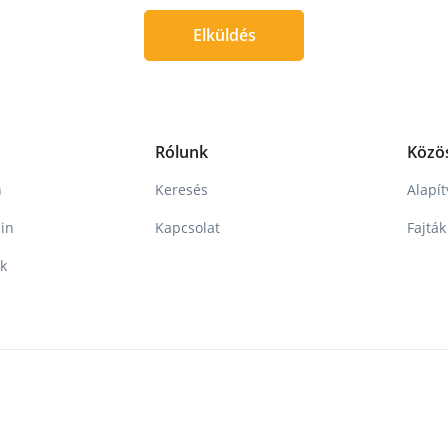
Elküldés
Rólunk
Közö
n
Keresés
Alapí
in
Kapcsolat
Fajták
nk