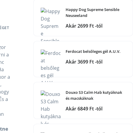
Happy Dog Supreme Sensible
Neuseeland
Akár 2699 Ft -tól
VÉGET
zor
Ferdocat belsőleges gél A.U.V.
rni a
Akár 3699 Ft -tól
nc
Ha
kor a
,
 hogy
Douxo S3 Calm Hab kutyáknak
és macskáknak
És a
Akár 6849 Ft -tól
an
etne