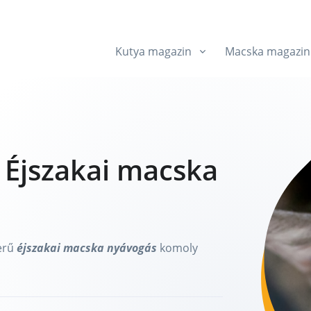
Kutya magazin
Macska magazin
- Éjszakai macska
zerű
éjszakai macska nyávogás
komoly