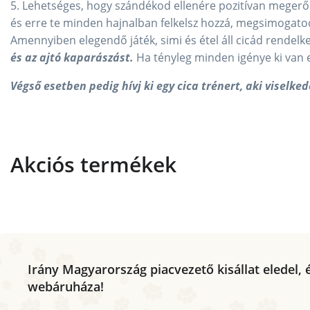
5. Lehetséges, hogy szándékod ellenére pozitívan megerősí
és erre te minden hajnalban felkelsz hozzá, megsimogatod
Amennyiben elegendő játék, simi és étel áll cicád rendelk
és az ajtó kaparászást.
Ha tényleg minden igénye ki van el
Végső esetben pedig hívj ki egy cica trénert, aki viselke
Akciós termékek
Irány Magyarország piacvezető kisállat eledel, é
webáruháza!