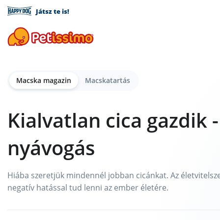
Játsz te is!
Macska magazin
Macskatartás
Kialvatlan cica gazdik 
nyávogás
Hiába szeretjük mindennél jobban cicánkat. Az életvitels
negatív hatással tud lenni az ember életére.