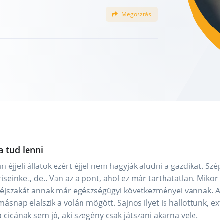
Megosztás
 tud lenni
 éjjeli állatok ezért éjjel nem hagyják aludni a gazdikat. Szé
iseinket, de.. Van az a pont, ahol ez már tarthatatlan. Mikor
 éjszakát annak már egészségügyi következményei vannak. A
nap elalszik a volán mögött. Sajnos ilyet is hallottunk, e
a cicának sem jó, aki szegény csak játszani akarna vele.