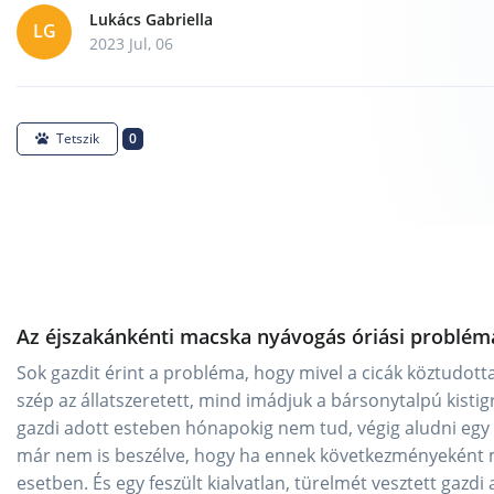
Lukács Gabriella
LG
2023 Jul, 06
0
Tetszik
Az éjszakánkénti macska nyávogás óriási probléma
Sok gazdit érint a probléma, hogy mivel a cicák köztudottan
szép az állatszeretett, mind imádjuk a bársonytalpú kistigr
gazdi adott esteben hónapokig nem tud, végig aludni egy
már nem is beszélve, hogy ha ennek következményeként más
esetben. És egy feszült kialvatlan, türelmét vesztett gazdi 