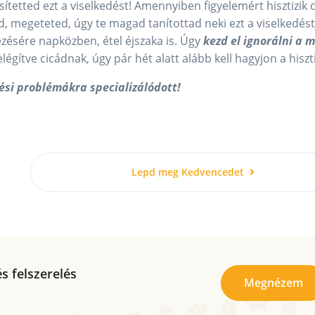
tetted ezt a viselkedést! Amennyiben figyelemért hisztizik 
, megeteted, úgy te magad tanítottad neki ezt a viselkedést
ezésére napközben, étel éjszaka is. Úgy
kezd el ignorálni a 
égítve cicádnak, úgy pár hét alatt alább kell hagyjon a hiszti
dési problémákra specializálódott!
Lepd meg Kedvencedet
s felszerelés
Megnézem