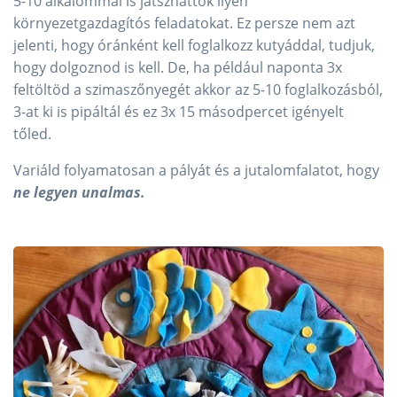
5-10 alkalommal is játszhattok ilyen
környezetgazdagítós feladatokat. Ez persze nem azt
jelenti, hogy óránként kell foglalkozz kutyáddal, tudjuk,
hogy dolgoznod is kell. De, ha például naponta 3x
feltöltöd a szimaszőnyegét akkor az 5-10 foglalkozásból,
3-at ki is pipáltál és ez 3x 15 másodpercet igényelt
tőled.
Variáld folyamatosan a pályát és a jutalomfalatot, hogy
ne legyen unalmas.