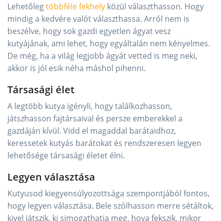
Lehetőleg
többféle fekhely
közül választhasson. Hogy
mindig a kedvére valót választhassa. Arról nem is
beszélve, hogy sok gazdi egyetlen ágyat vesz
kutyájának, ami lehet, hogy egyáltalán nem kényelmes.
De még, ha a világ legjobb ágyát vetted is meg neki,
akkor is jól esik néha máshol pihenni.
Társasági élet
A legtöbb kutya igényli, hogy találkozhasson,
játszhasson fajtársaival és persze emberekkel a
gazdáján kívül. Vidd el magaddal barátaidhoz,
keressetek kutyás barátokat és rendszeresen legyen
lehetősége társasági életet élni.
Legyen választása
Kutyusod kiegyensúlyozottsága szempontjából fontos,
hogy legyen választása. Bele szólhasson merre sétáltok,
kivel játszik, ki simogathatja meg, hova fekszik, mikor