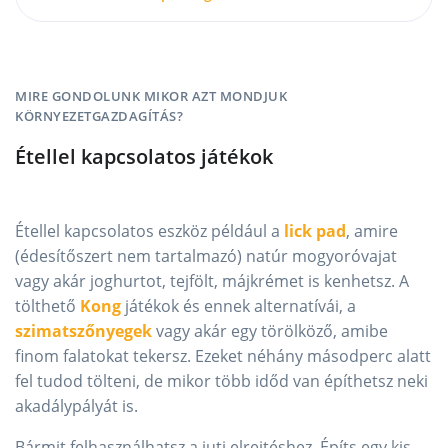
MIRE GONDOLUNK MIKOR AZT MONDJUK
KÖRNYEZETGAZDAGÍTÁS?
Étellel kapcsolatos játékok
Étellel kapcsolatos eszköz például a
lick pad
, amire
(édesítőszert nem tartalmazó) natúr mogyoróvajat
vagy akár joghurtot, tejfölt, májkrémet is kenhetsz. A
tölthető
Kong
játékok és ennek alternatívái, a
szimatszőnyegek
vagy akár egy törölköző, amibe
finom falatokat tekersz. Ezeket néhány másodperc alatt
fel tudod tölteni, de mikor több időd van építhetsz neki
akadálypályát is.
Bármit felhasználhatsz a juti elrejtéshez. Építs egy kis