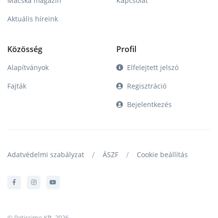
Macska magazin
Kapcsolat
Aktuális híreink
Közösség
Profil
Alapítványok
Elfelejtett jelszó
Fajták
Regisztráció
Bejelentkezés
/
/
Adatvédelmi szabályzat
ÁSZF
Cookie beállítás
© Petissimo Kft. 2026