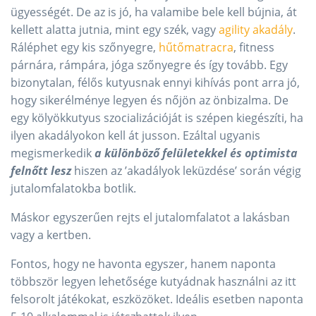
ügyességét. De az is jó, ha valamibe bele kell bújnia, át
kellett alatta jutnia, mint egy szék, vagy
agility akadály
.
Ráléphet egy kis szőnyegre,
hűtőmatracra
, fitness
párnára, rámpára, jóga szőnyegre és így tovább. Egy
bizonytalan, félős kutyusnak ennyi kihívás pont arra jó,
hogy sikerélménye legyen és nőjön az önbizalma. De
egy kölyökkutyus szocializációját is szépen kiegészíti, ha
ilyen akadályokon kell át jusson. Ezáltal ugyanis
megismerkedik
a különböző felületekkel és optimista
felnőtt lesz
hiszen az ’akadályok leküzdése’ során végig
jutalomfalatokba botlik.
Máskor egyszerűen rejts el jutalomfalatot a lakásban
vagy a kertben.
Fontos, hogy ne havonta egyszer, hanem naponta
többször legyen lehetősége kutyádnak használni az itt
felsorolt játékokat, eszközöket. Ideális esetben naponta