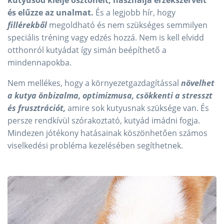
és elűzze az unalmat.
És a legjobb hír, hogy
fillérekből
megoldható és nem szükséges semmilyen
speciális tréning vagy edzés hozzá. Nem is kell elvidd
otthonról kutyádat így simán beépíthető a
mindennapokba.
Nem mellékes, hogy a környezetgazdagítással
növelhet
a kutya önbizalma, optimizmusa, csökkenti a stresszt
és frusztrációt,
amire sok kutyusnak szüksége van. És
persze rendkívül szórakoztató, kutyád imádni fogja.
Mindezen jótékony hatásainak köszönhetően számos
viselkedési probléma kezelésében segíthetnek.