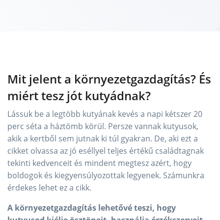
Mit jelent a környezetgazdagítás? És
miért tesz jót kutyádnak?
Lássuk be a legtöbb kutyának kevés a napi kétszer 20
perc séta a háztömb körül. Persze vannak kutyusok,
akik a kertből sem jutnak ki túl gyakran. De, aki ezt a
cikket olvassa az jó eséllyel teljes értékű családtagnak
tekinti kedvenceit és mindent megtesz azért, hogy
boldogok és kiegyensúlyozottak legyenek. Számunkra
érdekes lehet ez a cikk.
A környezetgazdagítás lehetővé teszi, hogy
kutyusod kiélje ösztöneit, használja érzékszerveit