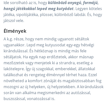
Ide sorolható az is, hogy
különböző anyagú, formájú,
hangú játékokkal leped meg kutyádat
. Legyen köteles
játéka, sipolójátéka, plüssei, különböző labdái. És, hogy
játszol vele.
Élmények
A k.g. része, hogy nem mindig ugyanott sétáltok
ugyanakkor. Lepd meg kutyusodat egy-egy hétvégi
kirándulással. És hétköznap is mindig más fele
sétáljatok. Ha egyik nap erdőztetek, akkor másnap
mezőzzetek vagy menjetek ki a strandra, esetleg a
lakótelepre. Így új szagokkal, emberekkel, állatokkal
találkozhat és rengeteg élménnyel térhet haza. Ezzel
növelheted a komfort zónáját és magabiztosabban fog
mozogni az új helyeken, új helyzetekben. A kirándulások
során van alkalma megismerkedni az autózással,
buszozással, vonatozással is.