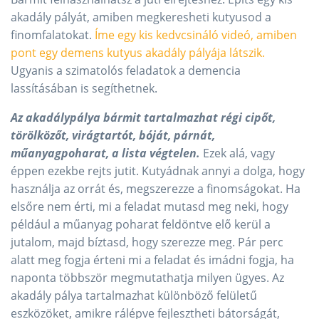
akadály pályát, amiben megkeresheti kutyusod a
finomfalatokat.
Íme egy kis kedvcsináló videó, amiben
pont egy demens kutyus akadály pályája látszik.
Ugyanis a szimatolós feladatok a demencia
lassításában is segíthetnek.
Az akadálypálya bármit tartalmazhat régi cipőt,
törölközőt, virágtartót, bóját, párnát,
műanyagpoharat, a lista végtelen.
Ezek alá, vagy
éppen ezekbe rejts jutit. Kutyádnak annyi a dolga, hogy
használja az orrát és, megszerezze a finomságokat. Ha
elsőre nem érti, mi a feladat mutasd meg neki, hogy
például a műanyag poharat feldöntve elő kerül a
jutalom, majd bíztasd, hogy szerezze meg. Pár perc
alatt meg fogja érteni mi a feladat és imádni fogja, ha
naponta többször megmutathatja milyen ügyes. Az
akadály pálya tartalmazhat különböző felületű
eszközöket, amikre rálépve fejlesztheti bátorságát,