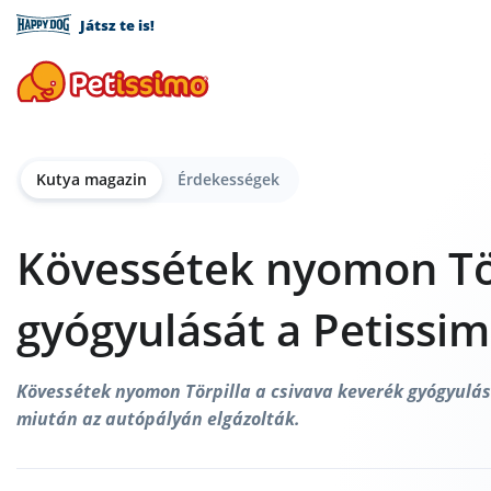
Játsz te is!
Kutya magazin
Érdekességek
Kövessétek nyomon Tö
gyógyulását a Petissim
Kövessétek nyomon Törpilla a csivava keverék gyógyulás
miután az autópályán elgázolták.