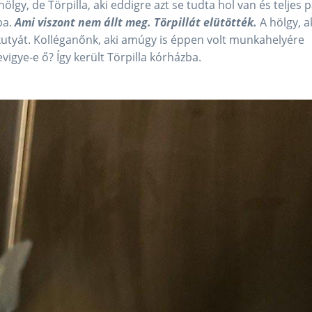
hölgy, de Törpilla, aki eddigre azt se tudta hol van és teljes 
ba.
Ami viszont nem állt meg. Törpillát elütötték.
A hölgy, a
skutyát. Kolléganőnk, aki amúgy is éppen volt munkahelyére
igye-e ő? Így került Törpilla kórházba.