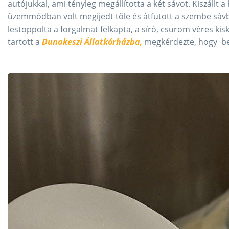
autójukkal, ami tényleg megállította a két sávot. Kiszállt a 
üzemmódban volt megijedt tőle és átfutott a szembe sáv
lestoppolta a forgalmat felkapta, a síró, csurom véres ki
tartott a
Dunakeszi Állatkórházba,
megkérdezte, hogy bev