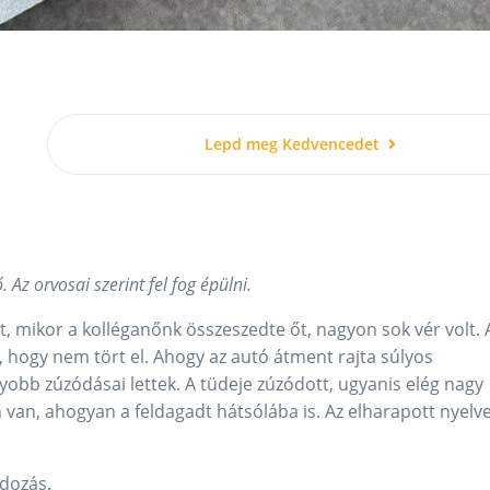
Lepd meg Kedvencedet
. Az orvosai szerint fel fog épülni.
t, mikor a kolléganőnk összeszedte őt, nagyon sok vér volt. 
, hogy nem tört el. Ahogy az autó átment rajta súlyos
gyobb zúzódásai lettek. A tüdeje zúzódott, ugyanis elég nagy
 van, ahogyan a feldagadt hátsólába is. Az elharapott nyelv
adozás.