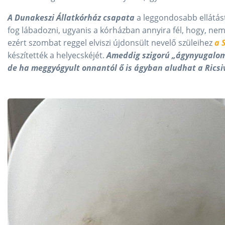
A Dunakeszi Állatkórház csapata
a leggondosabb ellátást
fog lábadozni, ugyanis a kórházban annyira fél, hogy, nem
ezért szombat reggel elviszi újdonsült nevelő szüleihez
a 
készítették a helyecskéjét.
Ameddig szigorú „ágynyugalomr
de ha meggyógyult onnantól ő is ágyban aludhat a Ricsiv