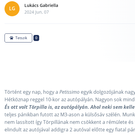
Lukács Gabriella
LG
2024 Jun, 07
0
Tetszik
Történt egy nap, hogy a
Petissimo
egyik dolgozójának nagyon
Hétköznap reggel 10-kor az autópályán. Nagyon sok minden
És ott volt Törpilla is, az autópályán. Ahol neki sem kelle
teljes pánikban futott az M3-ason a külsősáv szélén. Mun
nem lassított így Törpillának nem csökkent a rémülete és f
elindult az autójával addigra 2 autóval előtte egy fiatal p