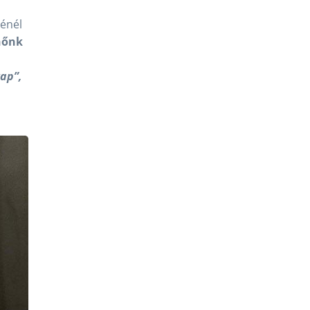
ténél
nőnk
ap”,