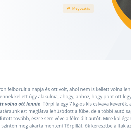
Megosztás
 felborult a napja és ott volt, ahol nem is kellett volna len
nek kellett úgy alakulnia, ahogy, ahhoz, hogy pont ott leg
tt volna ott lennie
. Törpilla egy 7 kg-os kis csivava keverék, 
katársunk ezt meglátva lehúzódott a fűbe, de a többi autó s
utott tovább, észre sem véve a félre állt autót. Mire kollég
ár szintén meg akarta menteni Törpillát, ők keresztbe álltak a