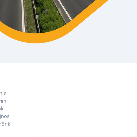
nie.
yen.
aki
ajnos
anőnk
z