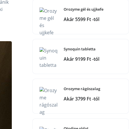
pánik
ki
Orozyme gél és ujjkefe
Akár 5599 Ft -tól
Synoquin tabletta
Akár 9199 Ft -tól
Orozyme rágószalag
Akár 3799 Ft -tól
Otodine oldat