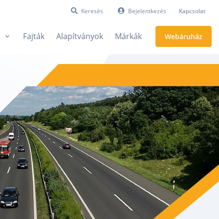
Keresés
Bejelentkezés
Kapcsolat
Fajták
Alapítványok
Márkák
Webáruház