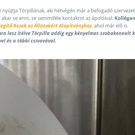
 nyújtja Törpillának, aki hétvégén már a befogadó szerveze
 akar se enni, se semmiféle kontaktot az ápolóival.
Kolléga
Segítő Kezek az Állatokért Alapítványhoz
,
ahol már elő is
a lesz ítélve Törpilla addig egy kényelmes szobakennelt k
el és a többi csivavával.