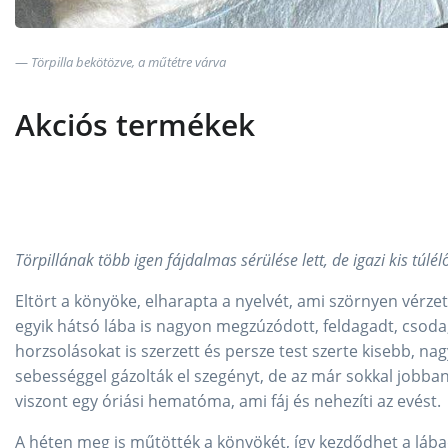
Törpilla bekötözve, a műtétre várva
Akciós termékek
Törpillának több igen fájdalmas sérülése lett, de igazi kis túlélő
Eltört a könyöke, elharapta a nyelvét, ami szörnyen vérzet
egyik hátsó lába is nagyon megzúzódott, feldagadt, csoda
horzsolásokat is szerzett és persze test szerte kisebb, na
sebességgel gázolták el szegényt, de az már sokkal jobban
viszont egy óriási hematóma, ami fáj és nehezíti az evést.
A héten meg is műtötték a könyökét, így kezdődhet a láb