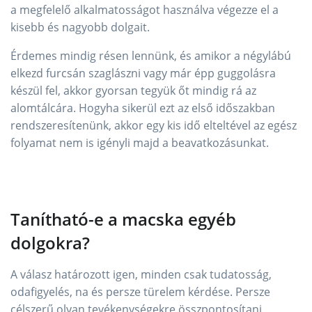
a megfelelő alkalmatosságot használva végezze el a
kisebb és nagyobb dolgait.
Érdemes mindig résen lennünk, és amikor a négylábú
elkezd furcsán szaglászni vagy már épp guggolásra
készül fel, akkor gyorsan tegyük őt mindig rá az
alomtálcára. Hogyha sikerül ezt az első időszakban
rendszeresítenünk, akkor egy kis idő elteltével az egész
folyamat nem is igényli majd a beavatkozásunkat.
Tanítható-e a macska egyéb
dolgokra?
A válasz határozott igen, minden csak tudatosság,
odafigyelés, na és persze türelem kérdése. Persze
célszerű olyan tevékenységekre összpontosítani,