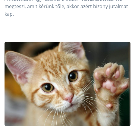
megteszi, amit kérünk tőle, akkor azért bizony jutalmat
kap.