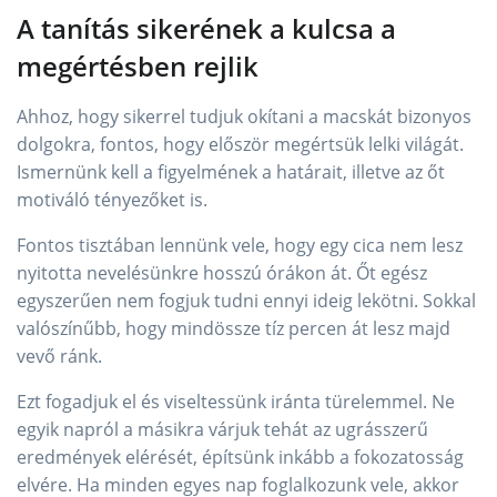
A tanítás sikerének a kulcsa a
megértésben rejlik
Ahhoz, hogy sikerrel tudjuk okítani a macskát bizonyos
dolgokra, fontos, hogy először megértsük lelki világát.
Ismernünk kell a figyelmének a határait, illetve az őt
motiváló tényezőket is.
Fontos tisztában lennünk vele, hogy egy cica nem lesz
nyitotta nevelésünkre hosszú órákon át. Őt egész
egyszerűen nem fogjuk tudni ennyi ideig lekötni. Sokkal
valószínűbb, hogy mindössze tíz percen át lesz majd
vevő ránk.
Ezt fogadjuk el és viseltessünk iránta türelemmel. Ne
egyik napról a másikra várjuk tehát az ugrásszerű
eredmények elérését, építsünk inkább a fokozatosság
elvére. Ha minden egyes nap foglalkozunk vele, akkor