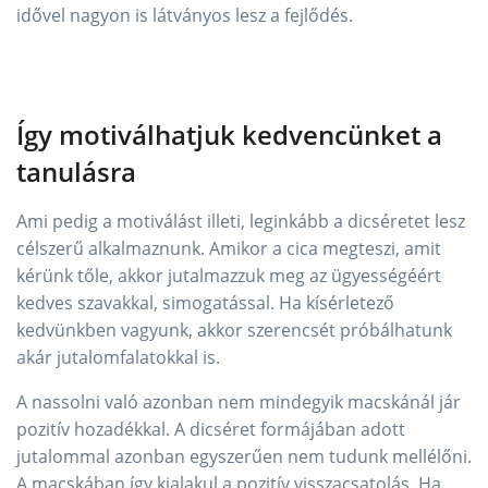
idővel nagyon is látványos lesz a fejlődés.
Így motiválhatjuk kedvencünket a
tanulásra
Ami pedig a motiválást illeti, leginkább a dicséretet lesz
célszerű alkalmaznunk. Amikor a cica megteszi, amit
kérünk tőle, akkor jutalmazzuk meg az ügyességéért
kedves szavakkal, simogatással. Ha kísérletező
kedvünkben vagyunk, akkor szerencsét próbálhatunk
akár jutalomfalatokkal is.
A nassolni való azonban nem mindegyik macskánál jár
pozitív hozadékkal. A dicséret formájában adott
jutalommal azonban egyszerűen nem tudunk mellélőni.
A macskában így kialakul a pozitív visszacsatolás. Ha