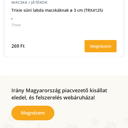
MACSKA / JÁTÉKOK
Trixie süni labda macskáknak ø 3 cm (TRX4125)
Trixie
269 Ft
Megnézem
Irány Magyarország piacvezető kisállat
eledel, és felszerelés webáruháza!
Megnézem