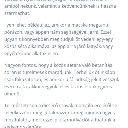
amiből nekünk, valamint a kedvencünknek is haszna
származhat.
Ilyen lehet például az, amikor a macska megtanul
pórázon, vagy éppen hám segítségével járni. Ezzel
ugyanis könnyebben meg tudjuk őt védeni egy-egy
közös séta alkalmával az épp arra járó kutyák, vagy
egyéb kóbor állatok ellen.
Nagyon fontos, hogy a közös sétára való betanítás
során is türelmesek maradjunk. Terheljük őt inkább
csak fokozatosan, és amikor a fáradtság jeleit vesszük
észre rajta, akkor vegyük fel és biztosítsunk egy kis
pihenőt.
Természetesen a dicsérő szavak motiváló erejéről se
feledkezzünk meg. Jutalmazzunk meg minden ügyes
mozdulatot, mert ezzel plusz motivációt adhatunk a
kedvenc számára.