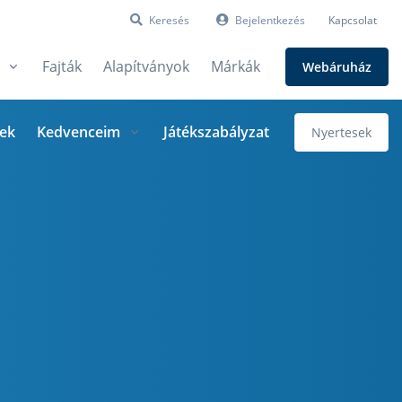
Keresés
Bejelentkezés
Kapcsolat
Fajták
Alapítványok
Márkák
Webáruház
ek
Kedvenceim
Játékszabályzat
Nyertesek