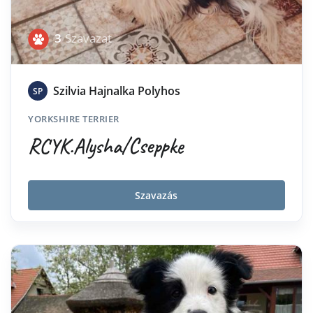
3
Szavazat
Szilvia Hajnalka Polyhos
SP
YORKSHIRE TERRIER
RCYK.Alysha/Cseppke
Szavazás