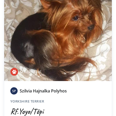
0
Szavazat
Szilvia Hajnalka Polyhos
SP
YORKSHIRE TERRIER
Rf.Yoyo/Töpi