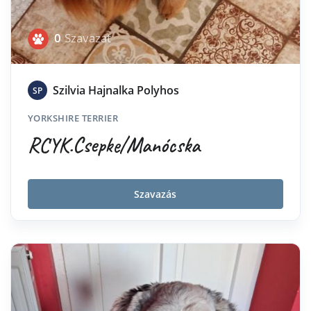
0
Szavazat
Szilvia Hajnalka Polyhos
SP
YORKSHIRE TERRIER
RCYK.Csepke/Manócska
Szavazás