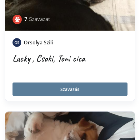
7
Szavazat
Orsolya Szili
OS
Lucky , Csoki, Toni cica
Szavazás