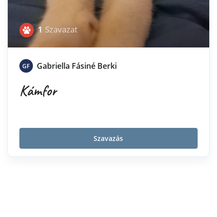
1
Szavazat
Gabriella Fásiné Berki
GF
Kámfor
Szavazás