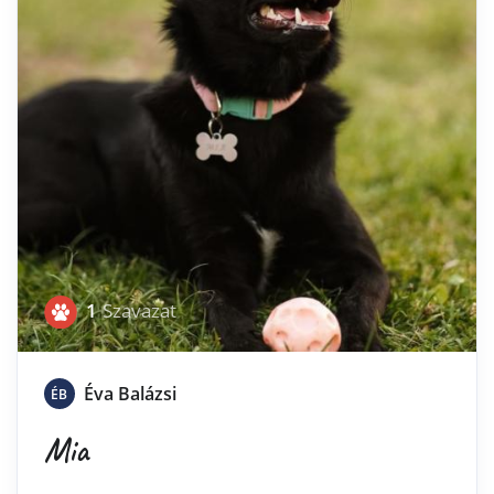
1
Szavazat
Éva Balázsi
ÉB
Mia