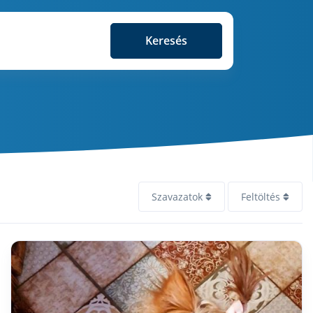
Keresés
Szavazatok
Feltöltés