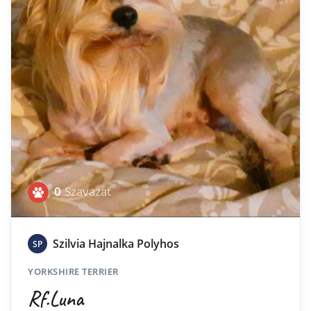
0
Szavazat
Szilvia Hajnalka Polyhos
SP
YORKSHIRE TERRIER
Rf.Luna