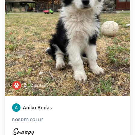
2
Szavazat
Aniko Bodas
BORDER COLLIE
Snoopy