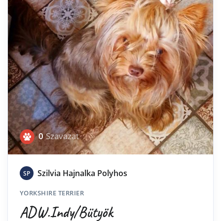
0
Szavazat
Szilvia Hajnalka Polyhos
SP
YORKSHIRE TERRIER
ADW.Indy/Bütyök