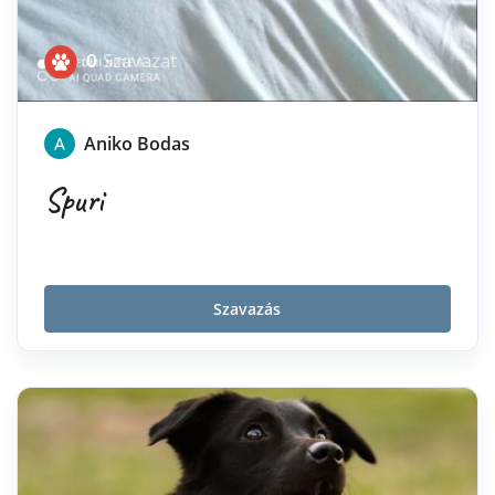
0
Szavazat
Aniko Bodas
Spuri
Szavazás