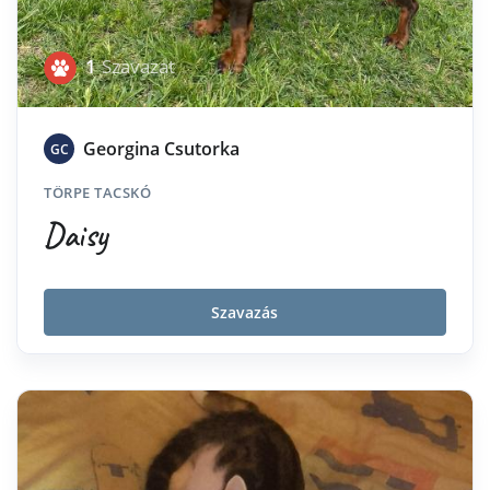
1
Szavazat
Georgina Csutorka
GC
TÖRPE TACSKÓ
Daisy
Szavazás