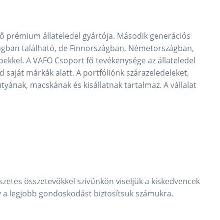
ő prémium állateledel gyártója. Második generációs
zágban található, de Finnországban, Németországban,
pekkel. A VAFO Csoport fő tevékenysége az állateledel
 saját márkák alatt. A portfóliónk szárazeledeleket,
utyának, macskának és kisállatnak tartalmaz. A vállalat
etes összetevőkkel szívünkön viseljük a kiskedvencek
ogy a legjobb gondoskodást biztosítsuk számukra.