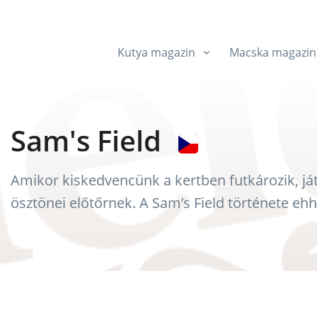
Kutya magazin
Macska magazin
Sam's Field
Amikor kiskedvencünk a kertben futkározik, ját
ösztönei előtőrnek. A Sam’s Field története ehh