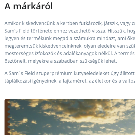
A márkáról
Amikor kiskedvencünk a kertben futkározik, játszik, vagy 
Sam’s Field története ehhez vezethető vissza. Hisszük, h
legyen és termékünk megadja számukra mindazt, ami őket e
megteremtsük kiskedvenceinknek, olyan eledelre van szü
mesterséges ízfokozók és adalékanyagok nélkül. A termés
ösztöneit, melyekre a szabadban szükségük lehet.
A Sam’ s Field szuperprémium kutyaeledeleket úgy állított
táplálkozási igényeinek, a fajtaméret, az életkor és a vált