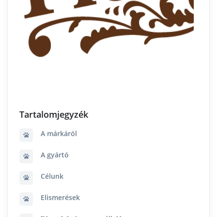
Tartalomjegyzék
A márkáról
A gyártó
Célunk
Elismerések