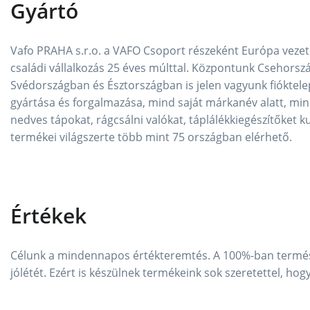
Gyártó
Vafo PRAHA s.r.o. a VAFO Csoport részeként Európa vezet
családi vállalkozás 25 éves múlttal. Központunk Csehors
Svédországban és Észtországban is jelen vagyunk fióktele
gyártása és forgalmazása, mind saját márkanév alatt, mind
nedves tápokat, rágcsálni valókat, táplálékkiegészítőket k
termékei világszerte több mint 75 országban elérhető.
Értékek
Célunk a mindennapos értékteremtés. A 100%-ban termész
jólétét. Ezért is készülnek termékeink sok szeretettel, h