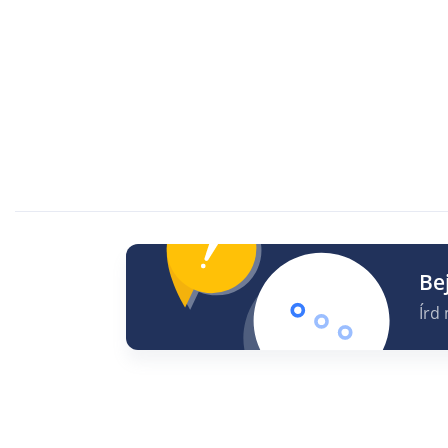
Be
Írd