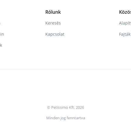
Rólunk
Közö
n
Keresés
Alapí
in
Kapcsolat
Fajták
nk
© Petissimo Kft. 2026
Minden jog fenntartva