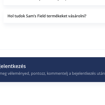
Hol tudok Sam’s Field termékeket vásárolni?
jelentkezés
 meg véleményed, pontozz, kommentelj a bejelentkezés után