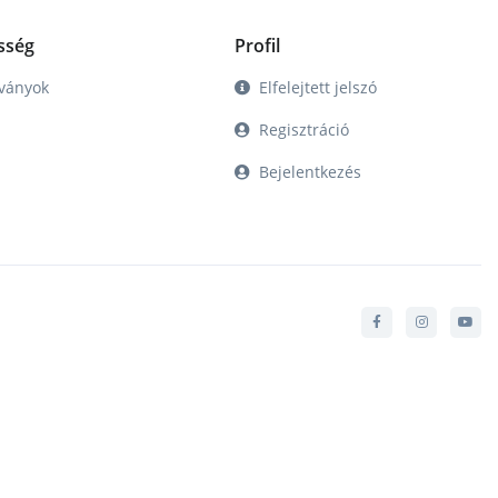
sség
Profil
tványok
Elfelejtett jelszó
Regisztráció
Bejelentkezés