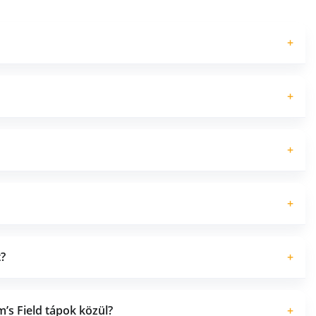
+
+
+
+
?
+
’s Field tápok közül?
+