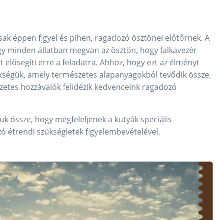
csak éppen figyel és pihen, ragadozó ösztönei előtőrnek. A
ogy minden állatban megvan az ösztön, hogy falkavezér
lősegíti erre a feladatra. Ahhoz, hogy ezt az élményt
kségük, amely természetes alapanyagokból tevődik össze,
zetes hozzávalók felidézik kedvenceink ragadozó
uk össze, hogy megfeleljenek a kutyák speciális
ozó étrendi szükségletek figyelembevételével.