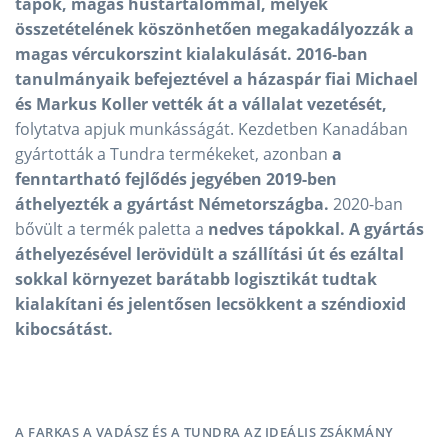
tápok, magas hústartalommal, melyek
összetételének köszönhetően megakadályozzák a
magas vércukorszint kialakulását. 2016-ban
tanulmányaik befejeztével a házaspár fiai Michael
és Markus Koller vették át a vállalat vezetését,
folytatva apjuk munkásságát. Kezdetben Kanadában
gyártották a Tundra termékeket, azonban
a
fenntartható fejlődés jegyében 2019-ben
áthelyezték a gyártást Németországba.
2020-ban
bővült a termék paletta a
nedves tápokkal. A gyártás
áthelyezésével lerövidült a szállítási út és ezáltal
sokkal környezet barátabb logisztikát tudtak
kialakítani és jelentősen lecsökkent a széndioxid
kibocsátást.
A FARKAS A VADÁSZ ÉS A TUNDRA AZ IDEÁLIS ZSÁKMÁNY