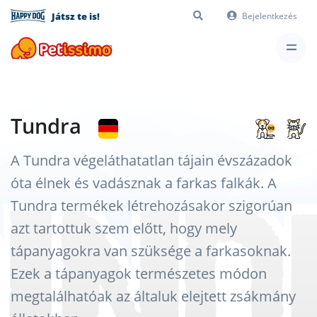
Játsz te is!
Bejelentkezés
Tundra
A Tundra végeláthatatlan tájain évszázadok
óta élnek és vadásznak a farkas falkák. A
Tundra termékek létrehozásakor szigorúan
azt tartottuk szem előtt, hogy mely
tápanyagokra van szüksége a farkasoknak.
Ezek a tápanyagok természetes módon
megtalálhatóak az általuk elejtett zsákmány