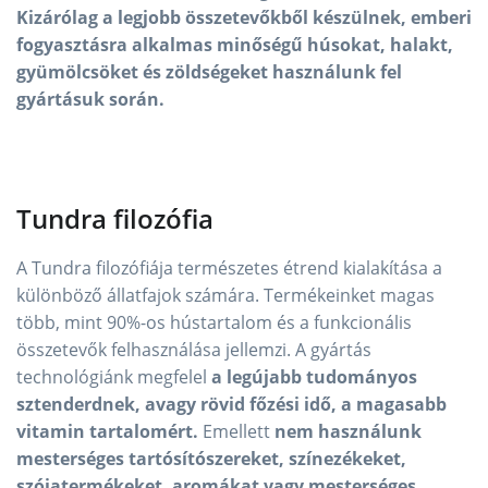
Kizárólag a legjobb összetevőkből készülnek, emberi
fogyasztásra alkalmas minőségű húsokat, halakt,
gyümölcsöket és zöldségeket használunk fel
gyártásuk során.
Tundra filozófia
A Tundra filozófiája természetes étrend kialakítása a
különböző állatfajok számára. Termékeinket magas
több, mint 90%-os hústartalom és a funkcionális
összetevők felhasználása jellemzi. A gyártás
technológiánk megfelel
a legújabb tudományos
sztenderdnek, avagy rövid főzési idő, a magasabb
vitamin tartalomért.
Emellett
nem használunk
mesterséges tartósítószereket, színezékeket,
szójatermékeket, aromákat vagy mesterséges