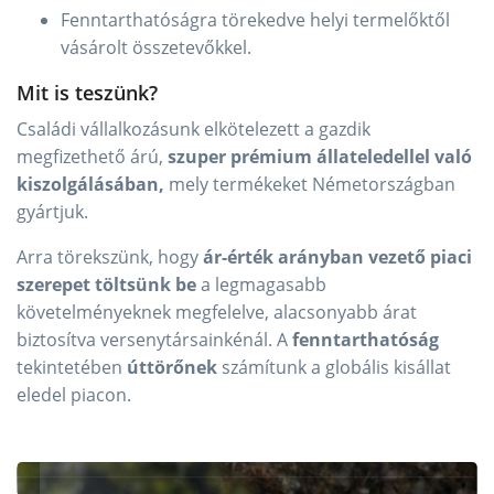
Fenntarthatóságra törekedve helyi termelőktől
vásárolt összetevőkkel.
Mit is teszünk?
Családi vállalkozásunk elkötelezett a gazdik
megfizethető árú,
szuper prémium állateledellel való
kiszolgálásában,
mely termékeket Németországban
gyártjuk.
Arra törekszünk, hogy
ár-érték arányban vezető piaci
szerepet töltsünk be
a legmagasabb
követelményeknek megfelelve, alacsonyabb árat
biztosítva versenytársainkénál. A
fenntarthatóság
tekintetében
úttörőnek
számítunk a globális kisállat
eledel piacon.