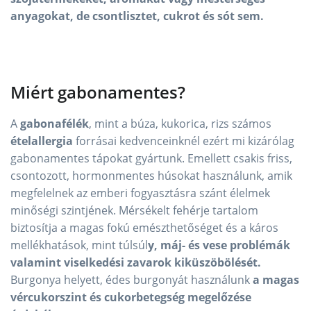
anyagokat, de csontlisztet, cukrot és sót sem.
Miért gabonamentes?
A
gabonafélék
, mint a búza, kukorica, rizs számos
ételallergia
forrásai kedvenceinknél ezért mi kizárólag
gabonamentes tápokat gyártunk. Emellett csakis friss,
csontozott, hormonmentes húsokat használunk, amik
megfelelnek az emberi fogyasztásra szánt élelmek
minőségi szintjének. Mérsékelt fehérje tartalom
biztosítja a magas fokú emészthetőséget és a káros
mellékhatások, mint túlsúl
y, máj- és vese problémák
valamint viselkedési zavarok kiküszöbölését.
Burgonya helyett, édes burgonyát használunk
a magas
vércukorszint és cukorbetegség megelőzése