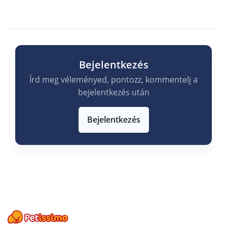
Bejelentkezés
Írd meg véleményed, pontozz, kommentelj a
bejelentkezés után
Bejelentkezés