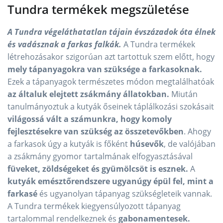
Tundra termékek megszületése
A Tundra végeláthatatlan tájain évszázadok óta élnek
és vadásznak a farkas falkák.
A Tundra termékek
létrehozásakor szigorúan azt tartottuk szem előtt, hogy
mely tápanyagokra van szüksége a farkasoknak.
Ezek a tápanyagok természetes módon megtalálhatóak
az általuk elejtett zsákmány állatokban.
Miután
tanulmányoztuk a kutyák őseinek táplálkozási szokásait
világossá vált a számunkra, hogy komoly
fejlesztésekre van szükség az összetevőkben
. Ahogy
a farkasok úgy a kutyák is főként
húsevők
, de valójában
a zsákmány gyomor tartalmának elfogyasztásával
füveket, zöldségeket és gyümölcsöt is esznek.
A
kutyák emésztőrendszere ugyanúgy épül fel, mint a
farkasé
és ugyanolyan tápanyag szükségleteik vannak.
A Tundra termékek kiegyensúlyozott tápanyag
tartalommal rendelkeznek és
gabonamentesek.