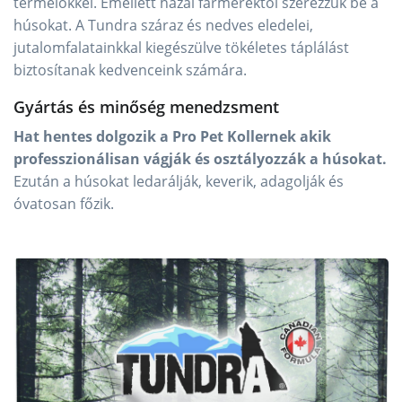
termelőkkel. Emellett hazai farmerektől szerezzük be a
húsokat. A Tundra száraz és nedves eledelei,
jutalomfalatainkkal kiegészülve tökéletes táplálást
biztosítanak kedvenceink számára.
Gyártás és minőség menedzsment
Hat hentes dolgozik a Pro Pet Kollernek akik
professzionálisan vágják és osztályozzák a húsokat.
Ezután a húsokat ledarálják, keverik, adagolják és
óvatosan főzik.