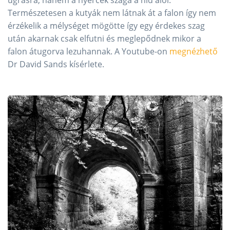
Természetesen a kutyák nem látnak át a falon így nem
érzékelik a mélységet mögötte így egy érdekes szag
után akarnak csak elfutni és meglepődnek mikor a
falon átugorva lezuhannak. A Youtube-on
megnézhető
Dr David Sands kísérlete.