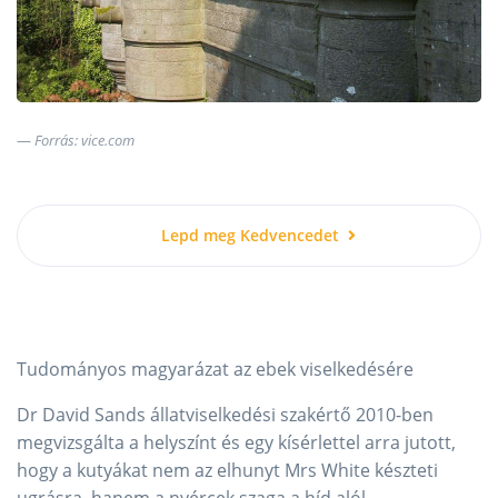
Forrás: vice.com
Lepd meg Kedvencedet
Tudományos magyarázat az ebek viselkedésére
Dr David Sands állatviselkedési szakértő 2010-ben
megvizsgálta a helyszínt és egy kísérlettel arra jutott,
hogy a kutyákat nem az elhunyt Mrs White készteti
ugrásra, hanem a nyércek szaga a híd alól.