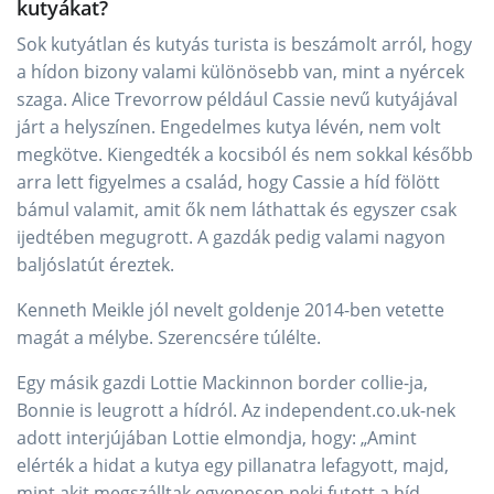
kutyákat?
Sok kutyátlan és kutyás turista is beszámolt arról, hogy
a hídon bizony valami különösebb van, mint a nyércek
szaga. Alice Trevorrow például Cassie nevű kutyájával
járt a helyszínen. Engedelmes kutya lévén, nem volt
megkötve. Kiengedték a kocsiból és nem sokkal később
arra lett figyelmes a család, hogy Cassie a híd fölött
bámul valamit, amit ők nem láthattak és egyszer csak
ijedtében megugrott. A gazdák pedig valami nagyon
baljóslatút éreztek.
Kenneth Meikle jól nevelt goldenje 2014-ben vetette
magát a mélybe. Szerencsére túlélte.
Egy másik gazdi Lottie Mackinnon border collie-ja,
Bonnie is leugrott a hídról. Az independent.co.uk-nek
adott interjújában Lottie elmondja, hogy: „Amint
elérték a hidat a kutya egy pillanatra lefagyott, majd,
mint akit megszálltak egyenesen neki futott a híd