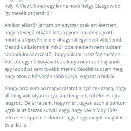
hely. A Vice UK-nek egy Jenna nevű hölgy Glasgow-ból
így mesélt ottjártáról:
Amikor először jártam ott egyszer csak azt éreztem,
hogy a levegő ritkább lett, a gyomrom megugrott,
mintha a lépcsőn lefelé kihagynál egy fokot véletlenül.
Második alkalommal mikor oda mentem nem tudtam
szabadulni az érzéstől, hogy valami rossz fog történni.
Volt ott egy nő kutyával és a kutya nem volt hajlandó
egy tapodtat sem tovább menni. Később tudtam meg,
hogy azon a hétvégén több kutya leugrott a hídról.
Ahogy arra sem ad magyarázatot a nyércek szaga, hogy
állítólag volt olyan kutya, ami leugrott, túl élte és újra
leugrott. De arra sem, hogy miért ugyan azon a ponton
ugrik le az összes kutya? Vagy, hogy Kevin Moy 1994-
ben miért éppen itt döntött úgy, hogy megöli magát is
és a fiát is.