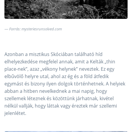
Forrás: mysteriesrunsolved.com
Azonban a misztikus Skóciában található híd
elhelyezkedése megfelel annak, amit a Kelták „thin
place-nek”, azaz „vékony helynek” neveztek. Ez egy
elbűvölő helyre utal, ahol az ég és a föld átfedik
egymást és bizony ilyen dolgok történhetnek. A helyiek
abban a hitben nevelkednek a mai napig, hogy
szellemek léteznek és közöttünk járhatnak, kivétel
nélkül vallják, hogy láttak vagy éreztek már szellemi
jelenlétet.