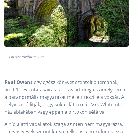
Forrás: medium.com
Paul Owens
egy egész könyvet szentelt a témának,
amit 11 év kutatásaira alapozva írt meg és amelyben ő
a paranormális magyarázat mellett teszi le a voksát. A
helyiek is állítják, hogy sokuk látta már Mrs White-ot a
ház ablakában vagy éppen a birtokon sétálva.
A híd alatti vadállatok szaga szintén nem magyarázza,
hogy egyesek szerint kutya nélkül is igen különös ez a