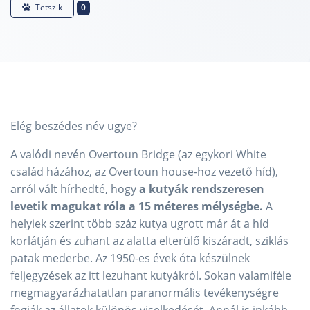
0
Tetszik
Elég beszédes név ugye?
A valódi nevén Overtoun Bridge (az egykori White
család házához, az Overtoun house-hoz vezető híd),
arról vált hírhedté, hogy
a kutyák rendszeresen
levetik magukat róla a 15 méteres mélységbe.
A
helyiek szerint több száz kutya ugrott már át a híd
korlátján és zuhant az alatta elterülő kiszáradt, sziklás
patak mederbe. Az 1950-es évek óta készülnek
feljegyzések az itt lezuhant kutyákról. Sokan valamiféle
megmagyarázhatatlan paranormális tevékenységre
fogják az állatok különös viselkedését. Annál is inkább,