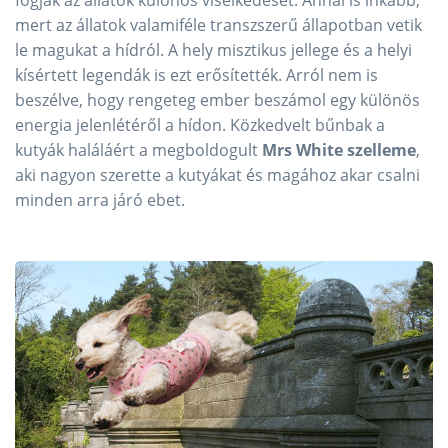
mert az állatok valamiféle transzszerű állapotban vetik
le magukat a hídról. A hely misztikus jellege és a helyi
kísértett legendák is ezt erősítették. Arról nem is
beszélve, hogy rengeteg ember beszámol egy különös
energia jelenlétéről a hídon. Közkedvelt bűnbak a
kutyák haláláért a megboldogult
Mrs White szelleme
,
aki nagyon szerette a kutyákat és magához akar csalni
minden arra járó ebet.