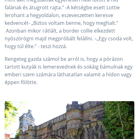
falának és átugrott rajta.” -A kétségbe esett Lottie
lerohant a hegyoldalon, eszeveszetten keresve
kedvencét- „Biztos voltam benne, hogy meghalt.”
Azonban mikor rátlált, a border collie elkezdett
nyöszörögni majd megpróbált felállni. –„Egy csoda volt,
hogy túl élte.” - teszi hozzá.
Rengeteg gazda számol be arról is, hogy a pórázon
tartott kutyák is lemerevednek és sokáig bámulnak egy
emberi szem számára láthatatlan valamit a hídon vagy
éppen fölötte.