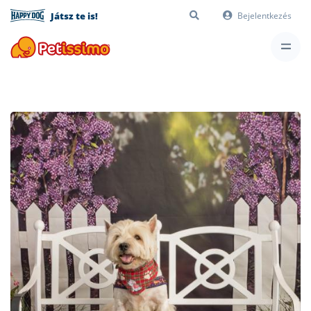
Játsz te is!
Bejelentkezés