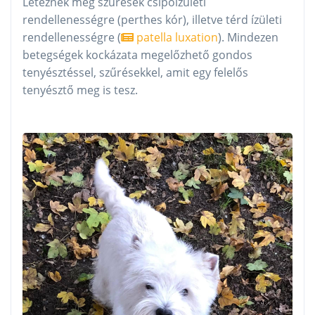
Léteznek még szűrések csípőízületi
rendellenességre (perthes kór), illetve térd ízületi
rendellenességre (
patella luxation
). Mindezen
betegségek kockázata megelőzhető gondos
tenyésztéssel, szűrésekkel, amit egy felelős
tenyésztő meg is tesz.