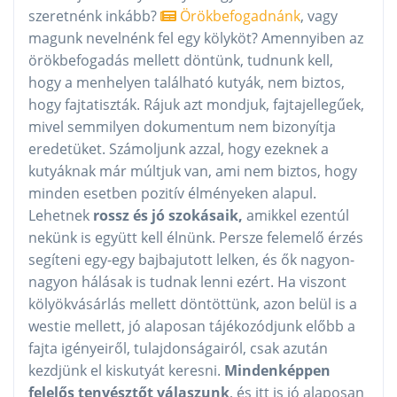
szeretnénk inkább?
Örökbefogadnánk
, vagy
magunk nevelnénk fel egy kölyköt? Amennyiben az
örökbefogadás mellett döntünk, tudnunk kell,
hogy a menhelyen található kutyák, nem biztos,
hogy fajtatiszták. Rájuk azt mondjuk, fajtajellegűek,
mivel semmilyen dokumentum nem bizonyítja
eredetüket. Számoljunk azzal, hogy ezeknek a
kutyáknak már múltjuk van, ami nem biztos, hogy
minden esetben pozitív élményeken alapul.
Lehetnek
rossz és jó szokásaik,
amikkel ezentúl
nekünk is együtt kell élnünk. Persze felemelő érzés
segíteni egy-egy bajbajutott lelken, és ők nagyon-
nagyon hálásak is tudnak lenni ezért. Ha viszont
kölyökvásárlás mellett döntöttünk, azon belül is a
westie mellett, jó alaposan tájékozódjunk előbb a
fajta igényeiről, tulajdonságairól, csak azután
kezdjünk el kiskutyát keresni.
Mindenképpen
felelős tenyésztőt válaszunk
, és itt is jó alaposan