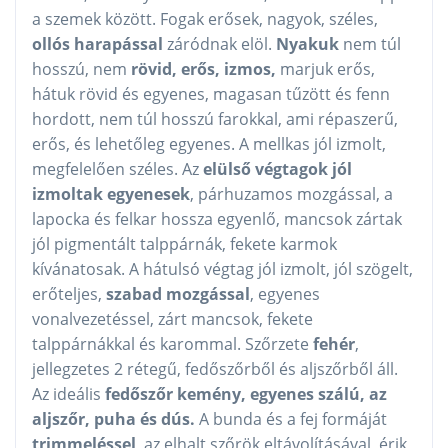
a szemek között. Fogak erősek, nagyok, széles,
ollós harapással
záródnak elöl.
Nyakuk
nem túl
hosszú, nem
rövid, erős, izmos,
marjuk erős,
hátuk rövid és egyenes, magasan tűzött és fenn
hordott, nem túl hosszú farokkal, ami répaszerű,
erős, és lehetőleg egyenes. A mellkas jól izmolt,
megfelelően széles. Az
elülső végtagok jól
izmoltak egyenesek
, párhuzamos mozgással, a
lapocka és felkar hossza egyenlő, mancsok zártak
jól pigmentált talppárnák, fekete karmok
kívánatosak. A hátulsó végtag jól izmolt, jól szögelt,
erőteljes,
szabad mozgással
, egyenes
vonalvezetéssel, zárt mancsok, fekete
talppárnákkal és karommal. Szőrzete
fehér
,
jellegzetes 2 rétegű, fedőszőrből és aljszőrből áll.
Az ideális
fedőszőr kemény, egyenes szálú, az
aljszőr, puha és dús.
A bunda és a fej formáját
trimmeléssel
, az elhalt szőrök eltávolításával, érik