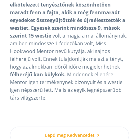
elkötelezett tenyésztőnek köszönhetően
maradt fenn a fajta, akik a még fennmaradt
egyedeket összegyűjtötték és újraélesztették a
westiet. Egyesek szerint mindössze 9, mások
szerint 15 westie
volt a magja a mai állománynak,
amiben mindössze 1 fedezőkan volt, Miss
Hookwood Mentor nevű kutyája, aki sajnos
félheréjű volt. Ennek tulajdonítják ma azt a tényt,
hogy az almokban időről időre megjelenhetnek
félheréjű kan kölykök.
Mindennek ellenére
Mentor igen termékenynek bizonyult és a westie
igen népszerű lett. Ma is az egyik legnépszerűbb
társ világszerte.
Lepd meg Kedvencedet