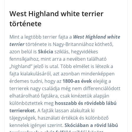
West Highland white terrier
története
Mint a legtöbb terrier fajta a
West Highland white
terrier
története is Nagy-Britanniához köthető,
azon belül is
Skócia
sziklás, hegyvidékes
fennsíkjaihoz, mint arra a nevében található
„highland” jelző is utal. Több elmélet is létezik a
fajta kialakulásáról, azt azonban mindenképpen
érdemes tudni, hogy az
1800-as évek
elejéig a
terrierek nagy családja még nem differenciálódott
elhatárolható fajtákra, csak kinézetük alapján
különböztettek meg
hosszabb és rövidebb lábú
terriereket.
A fajták lassan alakultak ki
tájegységek, használati értékük és különböző
kennelek igényei szerint.
Skóciában a rövid lábú