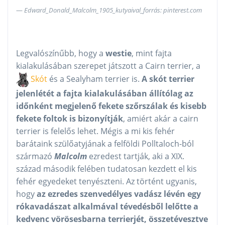
Edward_Donald_Malcolm_1905_kutyaival_forrás: pinterest.com
Legvalószínűbb, hogy a
westie
, mint fajta
kialakulásában szerepet játszott a Cairn terrier, a
Skót
és a Sealyham terrier is.
A skót terrier
jelenlétét a fajta kialakulásában állítólag az
időnként megjelenő fekete szőrszálak és kisebb
fekete foltok is bizonyítják
, amiért akár a cairn
terrier is felelős lehet. Mégis a mi kis fehér
barátaink szülőatyjának a felföldi Polltaloch-ból
származó
Malcolm
ezredest tartják, aki a XIX.
század második felében tudatosan kezdett el kis
fehér egyedeket tenyészteni. Az történt ugyanis,
hogy
az ezredes szenvedélyes vadász lévén egy
rókavadászat alkalmával tévedésből lelőtte a
kedvenc vörösesbarna terrierjét, összetévesztve