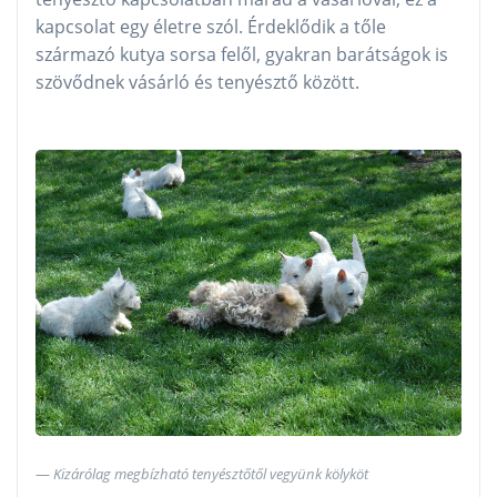
kapcsolat egy életre szól. Érdeklődik a tőle
származó kutya sorsa felől, gyakran barátságok is
szövődnek vásárló és tenyésztő között.
Kizárólag megbízható tenyésztőtől vegyünk kölyköt