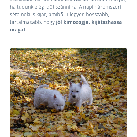
ha tudunk elég időt szánni rá. A napi háromszori
séta neki is kijár, amiből 1 legyen hosszabb,
tartalmasabb, hogy
jól kimozogja, kijátszhassa
magát.