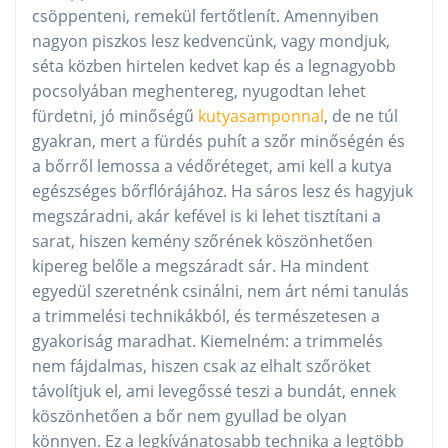
csöppenteni, remekül fertőtlenít. Amennyiben
nagyon piszkos lesz kedvencünk, vagy mondjuk,
séta közben hirtelen kedvet kap és a legnagyobb
pocsolyában meghentereg, nyugodtan lehet
fürdetni, jó minőségű
kutyasamponnal
, de ne túl
gyakran, mert a fürdés puhít a szőr minőségén és
a bőrről lemossa a védőréteget, ami kell a kutya
egészséges bőrflórájához. Ha sáros lesz és hagyjuk
megszáradni, akár kefével is ki lehet tisztítani a
sarat, hiszen kemény szőrének köszönhetően
kipereg belőle a megszáradt sár. Ha mindent
egyedül szeretnénk csinálni, nem árt némi tanulás
a trimmelési technikákból, és természetesen a
gyakoriság maradhat. Kiemelném: a trimmelés
nem fájdalmas, hiszen csak az elhalt szőröket
távolítjuk el, ami levegőssé teszi a bundát, ennek
köszönhetően a bőr nem gyullad be olyan
könnyen. Ez a legkívánatosabb technika a legtöbb