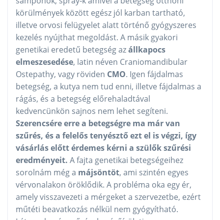
samponok, spray‑k amivel a betegség otthoni
körülmények között egész jól karban tartható,
illetve orvosi felügyelet alatt történő gyógyszeres
kezelés nyújthat megoldást. A másik gyakori
genetikai eredetű betegség az
állkapocs
elmeszesedése
, latin néven Craniomandibular
Ostepathy, vagy röviden
CMO
. Igen fájdalmas
betegség, a kutya nem tud enni, illetve fájdalmas a
rágás, és a betegség előrehaladtával
kedvencünkön sajnos nem lehet segíteni.
Szerencsére erre a betegségre ma már van
szűrés, és a felelős tenyésztő ezt el is végzi, így
vásárlás előtt érdemes kérni a szülők szűrési
eredményeit.
A fajta genetikai betegségeihez
sorolnám még a
májsöntöt
, ami szintén egyes
vérvonalakon öröklődik. A probléma oka egy ér,
amely visszavezeti a mérgeket a szervezetbe, ezért
műtéti beavatkozás nélkül nem gyógyítható.