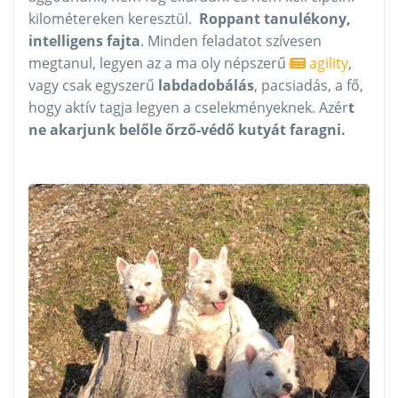
kilométereken keresztül.
Roppant tanulékony,
intelligens fajta
. Minden feladatot szívesen
megtanul, legyen az a ma oly népszerű
agility
,
vagy csak egyszerű
labdadobálás
, pacsiadás, a fő,
hogy aktív tagja legyen a cselekményeknek. Azér
t
ne akarjunk belőle őrző-védő kutyát faragni.