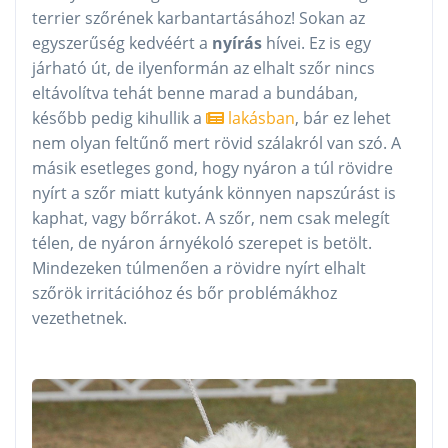
terrier szőrének karbantartásához! Sokan az
egyszerűség kedvéért a
nyírás
hívei. Ez is egy
járható út, de ilyenformán az elhalt szőr nincs
eltávolítva tehát benne marad a bundában,
később pedig kihullik a
lakásban
, bár ez lehet
nem olyan feltűnő mert rövid szálakról van szó. A
másik esetleges gond, hogy nyáron a túl rövidre
nyírt a szőr miatt kutyánk könnyen napszúrást is
kaphat, vagy bőrrákot. A szőr, nem csak melegít
télen, de nyáron árnyékoló szerepet is betölt.
Mindezeken túlmenően a rövidre nyírt elhalt
szőrök irritációhoz és bőr problémákhoz
vezethetnek.