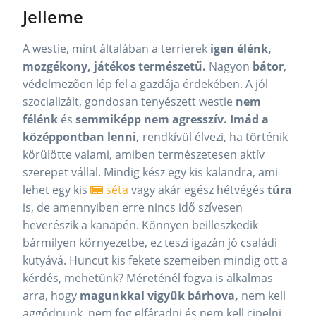
Jelleme
A westie, mint általában a terrierek
igen élénk,
mozgékony, játékos természetű.
Nagyon
bátor
,
védelmezően lép fel a gazdája érdekében. A jól
szocializált, gondosan tenyészett westie
nem
félénk
és
semmiképp nem agresszív. Imád a
középpontban lenni,
rendkívül élvezi, ha történik
körülötte valami, amiben természetesen aktív
szerepet vállal. Mindig kész egy kis kalandra, ami
lehet egy kis
séta
vagy akár egész hétvégés
túra
is, de amennyiben erre nincs idő szívesen
heverészik a kanapén. Könnyen beilleszkedik
bármilyen környezetbe, ez teszi igazán jó családi
kutyává. Huncut kis fekete szemeiben mindig ott a
kérdés, mehetünk? Méreténél fogva is alkalmas
arra, hogy
magunkkal vigyük bárhova,
nem kell
aggódnunk, nem fog elfáradni és nem kell cipelni