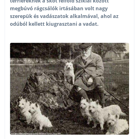
terriereknek a skót felföld sziklái között
megbúvó rágcsálók irtásában volt nagy
szerepük és vadászatok alkalmával, ahol az
odúból kellett kiugrasztani a vadat.