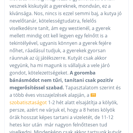
vesznek kiskutyát a gyereknek, mondván, ez a
kívánsága. Nos, nincs is ezzel semmi baj, a kutya jó
nevelőtanár, kötelességtudatra, felelős
viselkedésre tanít, ám egy westienél, a gyerek
mellett mindig ott kell legyen egy felnőtt is a
tekintélyével, ugyanis könnyen a gyerek fejére
nőhet, ráadásul tudjuk, a gyerekek gyorsan
ráunnak az új játékszerre. Kutyát csak akkor
vegyünk, ha mi magunk is vállaljuk a vele járó
gondot, kötelezettségeket.
A goromba
bánásmódot nem tűri, tanítani csak pozitív
megerősítéssel szabad.
Tapasztalatom szerint és
a több éves visszajelzések alapján, a
szobatisztaságot
1-2 hét alatt elsajátítja a kölyök,
persze, azért ne várjuk el, hogy a 8 hetes kölyök
órák hosszat képes tartani a vizeletét, de 11-12
hetes kor után már nagyon felnőttesen tud
viselkedni. Mindenképp csak akkor tartsunk kutyát,