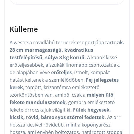
Külleme
A westie a rövidlábú terrierek csoportjába tartozi
k.
28 cm marmagasságú, kvadratikus
testfelépítésű, súlya 8 kg körüli.
A kanok kissé
erőteljesebbek, a szukák finomabb csontozatúak,
de alapjában véve
erőteljes
, izmolt, kompakt
hatást keltenek a szemlélődőben.
Fej jellegzetes
kerek
, tömött, krizantémra emlékeztető
szőrköntösben van, amiből csak a
mélyen ülő,
fekete mandulaszemek,
gombra emlékeztető
fekete orrocskájuk világít ki
. Fülek hegyesek,
kicsik, rövid, bársonyos szőrrel fedettek.
Az orr
hossza kicsivel rövidebb, mint a koponyarész
hossza, ami enyhén boltozatos, határozott stoppal