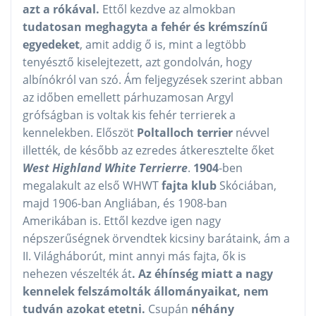
azt a rókával.
Ettől kezdve az almokban
tudatosan meghagyta a fehér és krémszínű
egyedeket
, amit addig ő is, mint a legtöbb
tenyésztő kiselejtezett, azt gondolván, hogy
albínókról van szó. Ám feljegyzések szerint abban
az időben emellett párhuzamosan Argyl
grófságban is voltak kis fehér terrierek a
kennelekben. Előszöt
Poltalloch terrier
névvel
illették, de később az ezredes átkeresztelte őket
West Highland White Terrierre
.
1904
-ben
megalakult az első WHWT
fajta klub
Skóciában,
majd 1906-ban Angliában, és 1908-ban
Amerikában is. Ettől kezdve igen nagy
népszerűségnek örvendtek kicsiny barátaink, ám a
II. Világháborút, mint annyi más fajta, ők is
nehezen vészelték át
. Az éhínség miatt a nagy
kennelek felszámolták állományaikat, nem
tudván azokat etetni.
Csupán
néhány