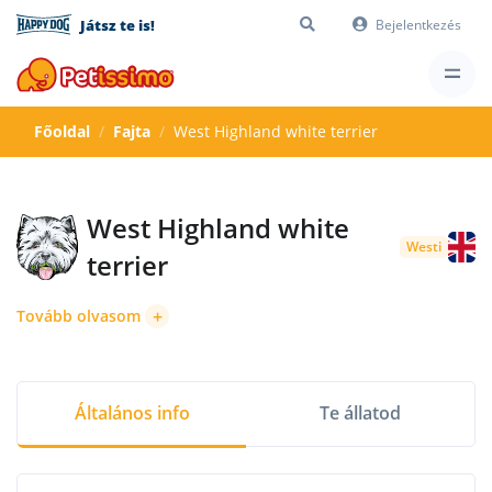
Játsz te is!
Bejelentkezés
Főoldal
Fajta
West Highland white terrier
West Highland white
Westi
terrier
+
Tovább olvasom
Általános info
Te állatod