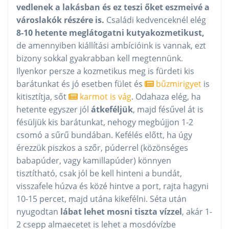
vedlenek a lakásban és ez teszi őket eszmeivé a
városlakók részére is.
Családi kedvenceknél elég
8-10 hetente meglátogatni kutyakozmetikust,
de amennyiben kiállítási ambícióink is vannak, ezt
bizony sokkal gyakrabban kell megtennünk.
Ilyenkor persze a kozmetikus meg is fürdeti kis
barátunkat és jó esetben fület és
bűzmirigyet
is
kitisztítja, sőt
karmot is vág
. Odahaza elég, ha
hetente egyszer jól
átkeféljük
, majd fésűvel át is
fésüljük kis barátunkat, nehogy megbújjon 1-2
csomó a sűrű bundában. Kefélés előtt, ha úgy
érezzük piszkos a szőr, púderrel (közönséges
babapúder, vagy kamillapúder) könnyen
tisztítható, csak jól be kell hinteni a bundát,
visszafele húzva és közé hintve a port, rajta hagyni
10-15 percet, majd utána kikefélni. Séta után
nyugodtan
lábat lehet mosni tiszta vízzel
, akár 1-
2 csepp almaecetet is lehet a mosdóvízbe