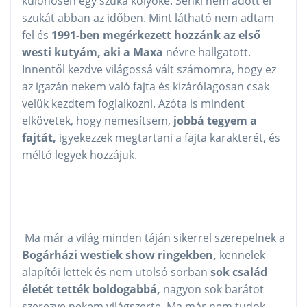
különösen egy szuka kölyöké. Senki nem adott el
szukát abban az időben. Mint látható nem adtam
fel és
1991-ben megérkezett hozzánk az első
westi kutyám, aki a Maxa
névre hallgatott.
Innentől kezdve világossá vált számomra, hogy ez
az igazán nekem való fajta és kizárólagosan csak
velük kezdtem foglalkozni. Azóta is mindent
elkövetek, hogy nemesítsem,
jobbá tegyem a
fajtát,
igyekezzek megtartani a fajta karakterét, és
méltó legyek hozzájuk.
Ma már a világ minden táján sikerrel szerepelnek a
Bogárházi westiek show ringekben,
kennelek
alapítói lettek és nem utolsó sorban
sok család
életét tették boldogabbá,
nagyon sok barátot
szerezve nekem világszerte. Ma már nem tudok