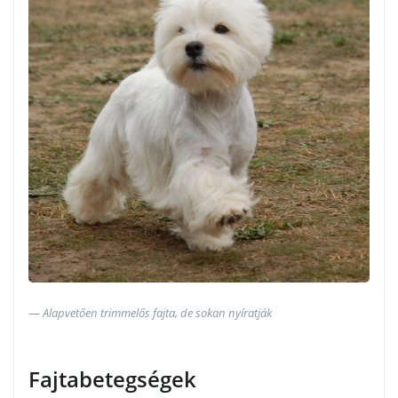
Alapvetően trimmelős fajta, de sokan nyíratják
Fajtabetegségek