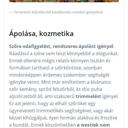
Terrierként kölyökkortól következetes nevelést igényelnek
Ápolása, kozmetika
Szőre odafigyelést, rendszeres ápolást igényel.
Ráadásul a színe sem teszi könnyebbé a dolgunkat.
Ennek ellenére mégis relatív könnyen tisztán és
formában tartható a szőrköntöse, azonban
mindenképpen érdemes szakember segítségét
igénybe venni. Mint már említettem a kívánatos
szőr kemény, sprőd felszőrből, és dús puha
aljszőrzetből áll, ami szakszerű
trimmelést
igényel.
Ez azt jelenti, hogy az elhalt szőröket egy
úgynevezett trimmelőkés segítségével, vagy akár
kézzel kihúzgáljuk, ilyen formán alakítva és frissítve
a bundát. Ennek köszönhetően
a westiek nem