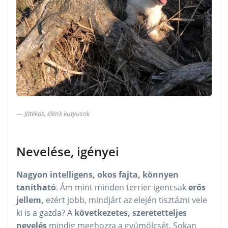
Játékos, élénk kutyusok
Nevelése, igényei
Nagyon intelligens, okos fajta, könnyen
tanítható
. Ám mint minden terrier igencsak
erős
jellem,
ezért jobb, mindjárt az elején tisztázni vele
ki is a gazda? A
következetes, szeretetteljes
nevelés
mindig meghozza a gyümölcsét. Sokan