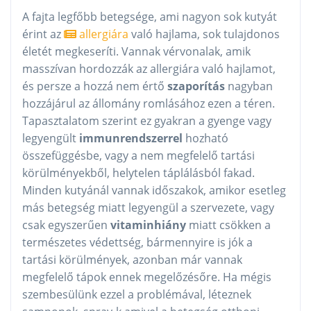
A fajta legfőbb betegsége, ami nagyon sok kutyát
érint az
allergiára
való hajlama, sok tulajdonos
életét megkeseríti. Vannak vérvonalak, amik
masszívan hordozzák az allergiára való hajlamot,
és persze a hozzá nem értő
szaporítás
nagyban
hozzájárul az állomány romlásához ezen a téren.
Tapasztalatom szerint ez gyakran a gyenge vagy
legyengült
immunrendszerrel
hozható
összefüggésbe, vagy a nem megfelelő tartási
körülményekből, helytelen táplálásból fakad.
Minden kutyánál vannak időszakok, amikor esetleg
más betegség miatt legyengül a szervezete, vagy
csak egyszerűen
vitaminhiány
miatt csökken a
természetes védettség, bármennyire is jók a
tartási körülmények, azonban már vannak
megfelelő tápok ennek megelőzésőre. Ha mégis
szembesülünk ezzel a problémával, léteznek