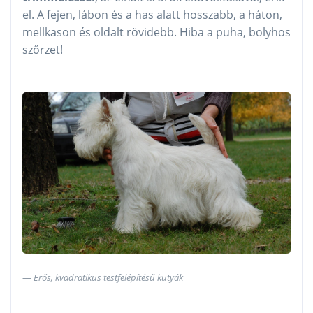
el. A fejen, lábon és a has alatt hosszabb, a háton,
mellkason és oldalt rövidebb. Hiba a puha, bolyhos
szőrzet!
Erős, kvadratikus testfelépítésű kutyák