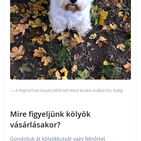
A megbízható tenyésztőtől vett Westi kisebb eséllyel lesz beteg
Mire figyeljünk kölyök
vásárlásakor?
Gondoljuk át kölyökkutyát vagy felnőttet