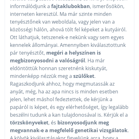
informálódjunk a
fajtaklubokban
, ismerősökön,
interneten keresztül. Ma már szinte minden
tenyésztőnek van weboldala, vagy jelen van a
közösségi hálón, ahová tölt fel képeket a kutyáiról.
Ott láthatjuk, tetszenek-e nekünk vagy sem egyes
kennelek állományai. Amennyiben kiválasztottunk
pár tenyésztőt,
megéri a helyszínen is
megbizonyosodni a valóságról
. Ha már
eldöntöttük honnan szeretnénk kiskutyát,
mindenképp nézzük meg a
szülőket
.
Ragaszkodjunk ahhoz, hogy megmutassák az
anyát, még, ha az apa nincs is minden esetben
jelen, lehet máshol fedeztettek, de kérjünk a
papáról is képet, és egy elérhetőséget, így legalább
beszélni tudunk a kan tulajdonosával is. Kérjük el a
törzskönyveket
, és
bizonyosodjunk meg
megvannak-e a megfelelő genetikai vizsgálatok
.
A kölyök kiválasztásakor figyeljünk arra, hogy a