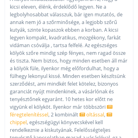
kicsi eleven, élénk, érdeklődő legyen. Ne a
legbolyhosabbat válasszuk, bár igen mutatós, de
annak nem jó a szőrminősége, a legjobb szőrű
kutyák, szinte kopaszok ebben a korban. A kicsi
legyen kompakt, kvadratikus, mozgékony, farkát
vidáman csóválja , tartsa felfelé. Az egészséges
kölyök szőre mindig szép fényes, nem ragad össze
és tiszta. Nem biztos, hogy minden esetben áll már
a kölyök füle, ilyenkor még előfordulhat, hogy a
fülhegy lekonyul kissé. Minden esetben készítsünk
szerződést, ami mindkét felet kötelez, bizonyos
garanciát nyújt mindenkinek, a vásárlónak és
tenyésztőnek egyaránt. 10 hetes kor előtt ne
vigyünk el kölyköt. Ilyenkor már többszöri
féregtelenítéssel
, 2 kombinált
oltással
,
chippel
, egészségügyi könyvecskével kell
rendelkeznie a kiskutyának. Felelősségteljes
tenyésztő kapcsolatban marad a vásárlóval, ez a