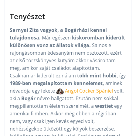
Tenyészet
Sarnyai Zita vagyok, a Bogárházi kennel
tulajdonosa.
Már egészen
kiskoromban kiderült
különösen vonz az állatok világa.
Sajnos e
rajongásomban édesanyám nem osztozott, ezért
az első törzskönyves kutyám akkor vásároltam
meg, amikor saját családot alapítottam.
Csakhamar kiderült ez nálam
több mint hobbi,
így
1989-ben megalapítottam kennelemet,
aminek
névadója egy fekete
Angol Cocker Spániel
volt,
aki a
Bogár
névre hallgatott. Ezután nem sokkal
megpillantottam életem szerelmét, a
westiet
egy
amerikai filmben. Akkor még ebben a régióban
nem, vagy csak igen kevés egyed volt,
nehézségekbe ütközött egy kölyök beszerzése,