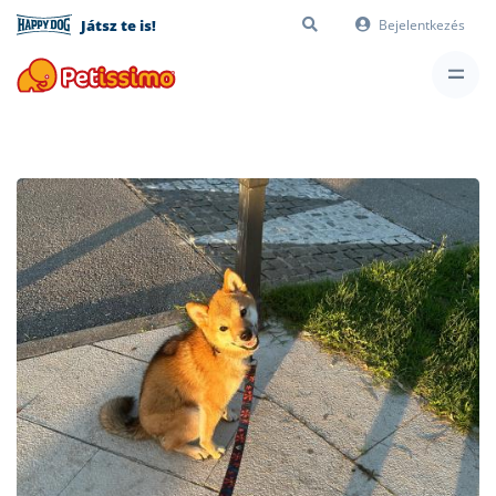
Játsz te is!
Bejelentkezés