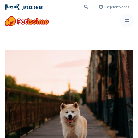
Játsz te is!
Bejelentkezés