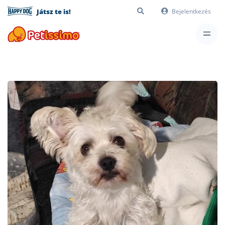
Játsz te is!
Bejelentkezés