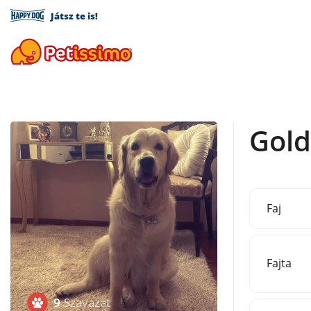
Játsz te is!
Gold
Faj
Fajta
9
Szavazat