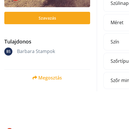
Szülinap
Szavazás
Méret
Tulajdonos
Szín
Barbara Stampok
BS
Szőrtípu
Megosztás
Szőr mi