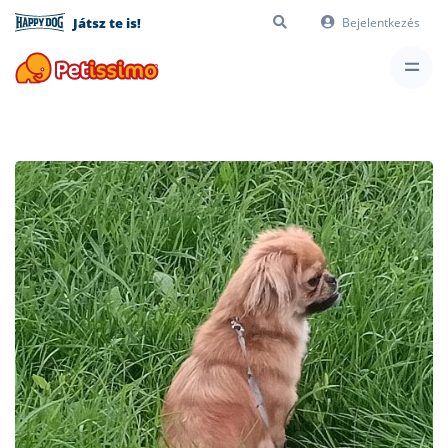
Játsz te is!
Bejelentkezés