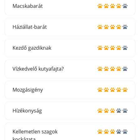
Macskabarát
Háziállat-barát
Kezdő gazdiknak
Vízkedvelő kutyafajta?
Mozgásigény
Hízékonyság
Kellemetlen szagok
kockázata