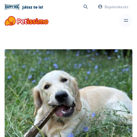
Játsz te is!
Bejelentkezés