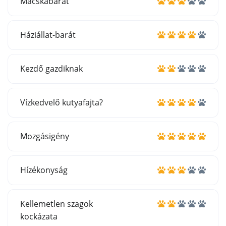
Macskabarát
Háziállat-barát
Kezdő gazdiknak
Vízkedvelő kutyafajta?
Mozgásigény
Hízékonyság
Kellemetlen szagok
kockázata