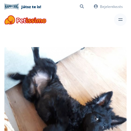
Játsz te is!
Bejelentkezés