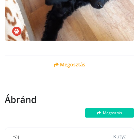
Megosztás
Ábránd
Megosztás
Faj
Kutya