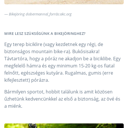
Bikejöring dobermannal_forrás:akc.org
MIRE LESZ SZÜKSÉGÜNK A BIKEJÖRINGHEZ?
Egy terep biciklire (vagy kezdetnek egy régi, de
biztonságos mountain bike-ra). Bukósisakra!
Távtartóra, hogy a póráz ne akadjon be a biciklibe. Egy
megfelelő hámra és egy minimum 15-20 kg-os fiatal
felnőtt, egészséges kutyára. Rugalmas, gumis (erre
kifejlesztett) pórázra.
Bármilyen sportot, hobbit találunk is amit közösen
űzhetünk kedvencünkkel az első a biztonság, az övé és
a miénk.