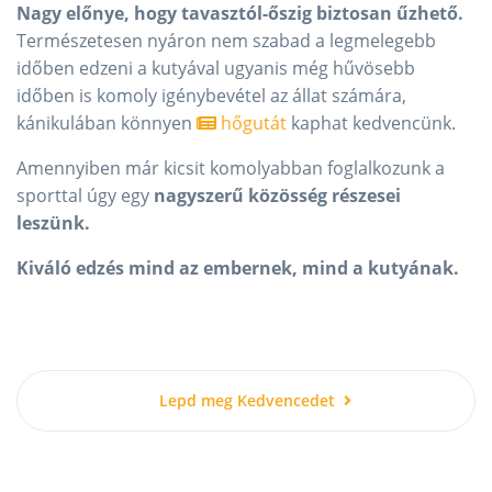
Nagy előnye, hogy tavasztól-őszig biztosan űzhető.
Természetesen nyáron nem szabad a legmelegebb
időben edzeni a kutyával ugyanis még hűvösebb
időben is komoly igénybevétel az állat számára,
kánikulában könnyen
hőgutát
kaphat kedvencünk.
Amennyiben már kicsit komolyabban foglalkozunk a
sporttal úgy egy
nagyszerű közösség részesei
leszünk.
Kiváló edzés mind az embernek, mind a kutyának.
Lepd meg Kedvencedet