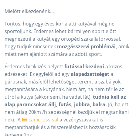
Mielőtt elkezdenénk…
Fontos, hogy egy éves kor alatti kutyával még ne
sportoljunk. Érdemes lehet bármilyen sport előtt
megnézetni a kutyát egy ortopéd szakállatorvossal,
hogy tudjuk nincsenek
mozgásszervi problémái,
amik
miatt nem ajánlott számára az adott sport.
Érdemes biciklizés helyett
futással kezdeni
a közös
edzéseket. Ez egyfelől ad egy
alapedzettséget
a
párosnak, másfelől lehetőséget teremt a szabályok
megtanítására a kutyának. Nem árt, ha nem tér le az
útról a kutya (akkor sem, ha vadat lát),
tudnia kell az
alap parancsokat állj, futás, jobbra, balra.
Jó, ha ezt
nem átlag 20km /h sebességnél kezdjük el megtanítani
neki. A
canicross-sal
a vezényszavakat is
megtaníthatjuk és a felszereléshez is hozzászokik
kedvencünk.]