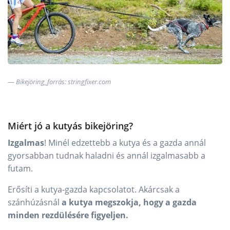
Bikejöring_forrás: stringfixer.com
Miért jó a kutyás bikejöring?
Izgalmas
! Minél edzettebb a kutya és a gazda annál
gyorsabban tudnak haladni és annál izgalmasabb a
futam.
Erősíti a kutya-gazda kapcsolatot. Akárcsak a
szánhúzásnál
a kutya megszokja, hogy a gazda
minden rezdülésére figyeljen.