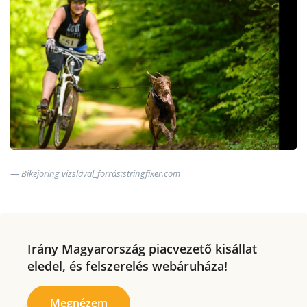
Bikejöring vizslával_forrás:stringfixer.com
Irány Magyarország piacvezető kisállat
eledel, és felszerelés webáruháza!
Megnézem