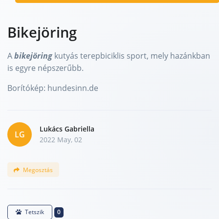
Bikejöring
A
bikejöring
kutyás terepbiciklis sport, mely hazánkban
is egyre népszerűbb.
Borítókép: hundesinn.de
Lukács Gabriella
LG
2022 May, 02
Megosztás
0
Tetszik