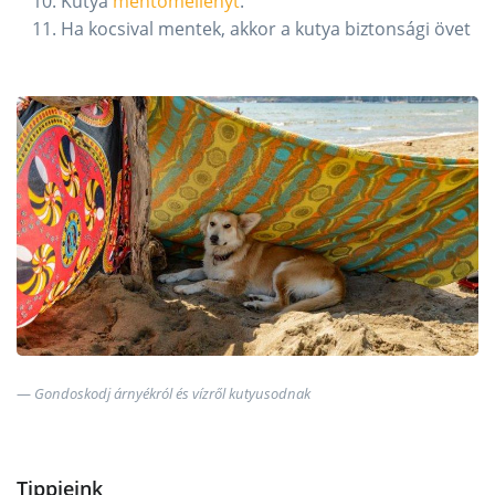
Kutya
mentőmellényt
.
Ha kocsival mentek, akkor a kutya biztonsági övet
Gondoskodj árnyékról és vízről kutyusodnak
Tippjeink