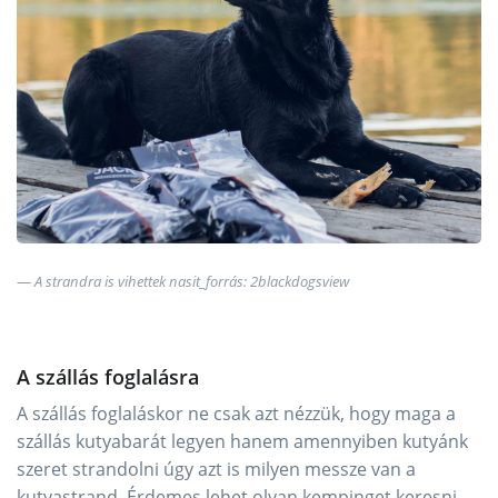
A strandra is vihettek nasit_forrás: 2blackdogsview
A szállás foglalásra
A szállás foglaláskor ne csak azt nézzük, hogy maga a
szállás kutyabarát legyen hanem amennyiben kutyánk
szeret strandolni úgy azt is milyen messze van a
kutyastrand. Érdemes lehet olyan kempinget keresni,