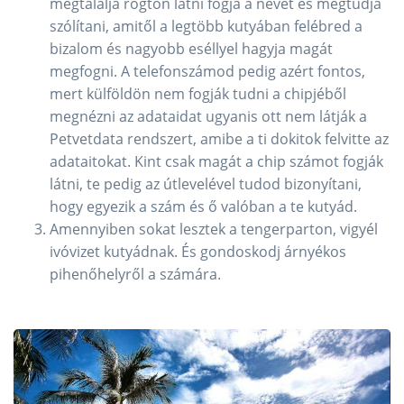
megtalálja rögtön látni fogja a nevét és megtudja
szólítani, amitől a legtöbb kutyában felébred a
bizalom és nagyobb eséllyel hagyja magát
megfogni. A telefonszámod pedig azért fontos,
mert külföldön nem fogják tudni a chipjéből
megnézni az adataidat ugyanis ott nem látják a
Petvetdata rendszert, amibe a ti dokitok felvitte az
adataitokat. Kint csak magát a chip számot fogják
látni, te pedig az útlevelével tudod bizonyítani,
hogy egyezik a szám és ő valóban a te kutyád.
Amennyiben sokat lesztek a tengerparton, vigyél
ivóvizet kutyádnak. És gondoskodj árnyékos
pihenőhelyről a számára.