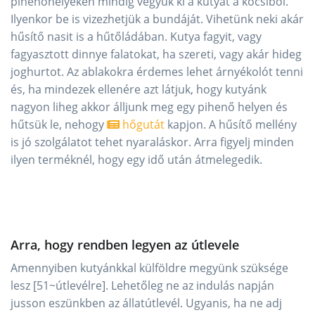
pihenőhelyeken mindig vegyük ki a kutyát a kocsiból.
Ilyenkor be is vizezhetjük a bundáját. Vihetünk neki akár
hűsítő nasit is a hűtőládában. Kutya fagyit, vagy
fagyasztott dinnye falatokat, ha szereti, vagy akár hideg
joghurtot. Az ablakokra érdemes lehet árnyékolót tenni
és, ha mindezek ellenére azt látjuk, hogy kutyánk
nagyon liheg akkor álljunk meg egy pihenő helyen és
hűtsük le, nehogy
hőgutát
kapjon. A hűsítő mellény
is jó szolgálatot tehet nyaraláskor. Arra figyelj minden
ilyen terméknél, hogy egy idő után átmelegedik.
Arra, hogy rendben legyen az útlevele
Amennyiben kutyánkkal külföldre megyünk szüksége
lesz [51~útlevélre]. Lehetőleg ne az indulás napján
jusson eszünkben az állatútlevél. Ugyanis, ha ne adj