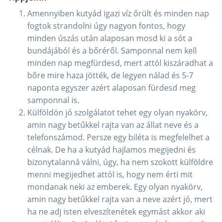
Amennyiben kutyád igazi víz őrült és minden nap
fogtok strandolni úgy nagyon fontos, hogy
minden úszás után alaposan mosd ki a sót a
bundájából és a bőréről. Samponnal nem kell
minden nap megfürdesd, mert attól kiszáradhat a
bőre mire haza jötték, de legyen nálad és 5-7
naponta egyszer azért alaposan fürdesd meg
samponnal is.
Külföldön jó szolgálatot tehet egy olyan nyakörv,
amin nagy betűkkel rajta van az állat neve és a
telefonszámod. Persze egy biléta is megfelelhet a
célnak. De ha a kutyád hajlamos megijedni és
bizonytalanná válni, úgy, ha nem szokott külföldre
menni megijedhet attól is, hogy nem érti mit
mondanak neki az emberek. Egy olyan nyakörv,
amin nagy betűkkel rajta van a neve azért jó, mert
ha ne adj isten elveszítenétek egymást akkor aki