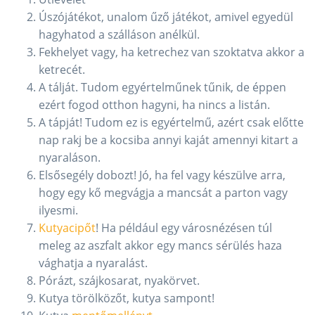
Úszójátékot, unalom űző játékot, amivel egyedül
hagyhatod a szálláson anélkül.
Fekhelyet vagy, ha ketrechez van szoktatva akkor a
ketrecét.
A tálját. Tudom egyértelműnek tűnik, de éppen
ezért fogod otthon hagyni, ha nincs a listán.
A tápját! Tudom ez is egyértelmű, azért csak előtte
nap rakj be a kocsiba annyi kaját amennyi kitart a
nyaraláson.
Elsősegély dobozt! Jó, ha fel vagy készülve arra,
hogy egy kő megvágja a mancsát a parton vagy
ilyesmi.
Kutyacipőt
! Ha például egy városnézésen túl
meleg az aszfalt akkor egy mancs sérülés haza
vághatja a nyaralást.
Pórázt, szájkosarat, nyakörvet.
Kutya törölközőt, kutya sampont!