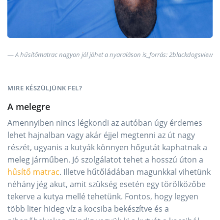
A hűsítőmatrac nagyon jól jöhet a nyaraláson is_forrás: 2blackdogsview
MIRE KÉSZÜLJÜNK FEL?
A melegre
Amennyiben nincs légkondi az autóban úgy érdemes
lehet hajnalban vagy akár éjjel megtenni az út nagy
részét, ugyanis a kutyák könnyen hőgutát kaphatnak a
meleg járműben. Jó szolgálatot tehet a hosszú úton a
hűsítő matrac
. Illetve hűtőládában magunkkal vihetünk
néhány jég akut, amit szükség esetén egy törölközőbe
tekerve a kutya mellé tehetünk. Fontos, hogy legyen
több liter hideg víz a kocsiba bekészítve és a