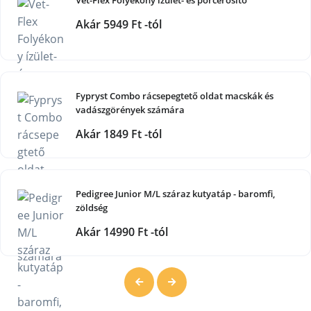
Vet-Flex Folyékony ízület- és porcerősítő
Akár 5949 Ft -tól
Fypryst Combo rácsepegtető oldat macskák és
vadászgörények számára
Akár 1849 Ft -tól
Pedigree Junior M/L száraz kutyatáp - baromfi,
zöldség
Akár 14990 Ft -tól