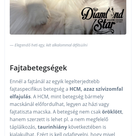
Elegendő heti egy, két alkalommal átfésülni
Fajtabetegségek
Ennél a fajtánál az egyik legelterjedtebb
fajtaspecifikus betegség a
HCM, azaz szívizomfal
elfajulás
. A HCM, mint betegség bármely
macskánál előfordulhat, legyen az házi vagy
fajtatiszta macska. A betegség nem csak
öröklött
,
hanem szerzett is lehet pl. a nem megfelelő
táplálkozás,
taurinhiány
következtében is
kialakulhat. Ezért is kell odafigyelni, hogy mivel