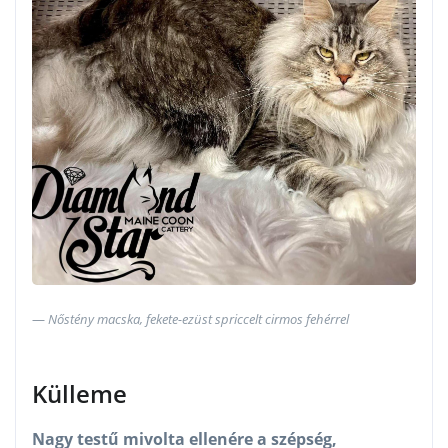
Nőstény macska, fekete-ezüst spriccelt cirmos fehérrel
Külleme
Nagy testű mivolta ellenére a szépség,