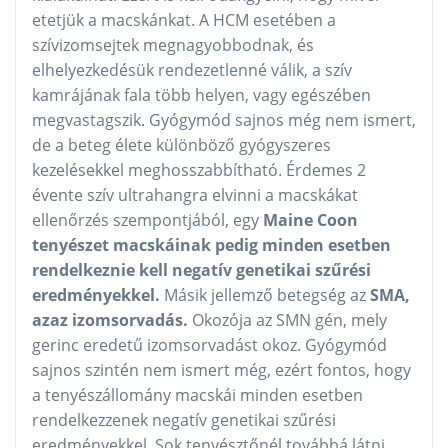
etetjük a macskánkat. A HCM esetében a
szívizomsejtek megnagyobbodnak, és
elhelyezkedésük rendezetlenné válik, a szív
kamrájának fala több helyen, vagy egészében
megvastagszik. Gyógymód sajnos még nem ismert,
de a beteg élete különböző gyógyszeres
kezelésekkel meghosszabbítható. Érdemes 2
évente szív ultrahangra elvinni a macskákat
ellenőrzés szempontjából, egy
Maine Coon
tenyészet macskáinak pedig minden esetben
rendelkeznie kell negatív genetikai szűrési
eredményekkel.
Másik jellemző betegség az
SMA,
azaz izomsorvadás.
Okozója az SMN gén, mely
gerinc eredetű izomsorvadást okoz. Gyógymód
sajnos szintén nem ismert még, ezért fontos, hogy
a tenyészállomány macskái minden esetben
rendelkezzenek negatív genetikai szűrési
eredményekkel. Sok tenyésztőnél továbbá látni