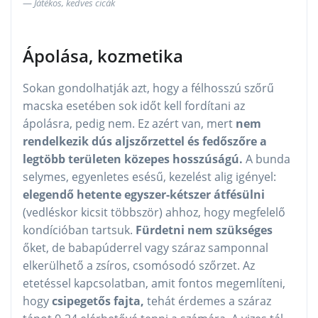
Játékos, kedves cicák
Ápolása, kozmetika
Sokan gondolhatják azt, hogy a félhosszú szőrű
macska esetében sok időt kell fordítani az
ápolásra, pedig nem. Ez azért van, mert
nem
rendelkezik dús aljszőrzettel és fedőszőre a
legtöbb területen közepes hosszúságú.
A bunda
selymes, egyenletes esésű, kezelést alig igényel:
elegendő hetente egyszer-kétszer átfésülni
(vedléskor kicsit többször) ahhoz, hogy megfelelő
kondícióban tartsuk.
Fürdetni nem szükséges
őket, de babapúderrel vagy száraz samponnal
elkerülhető a zsíros, csomósodó szőrzet. Az
etetéssel kapcsolatban, amit fontos megemlíteni,
hogy
csipegetős fajta,
tehát érdemes a száraz