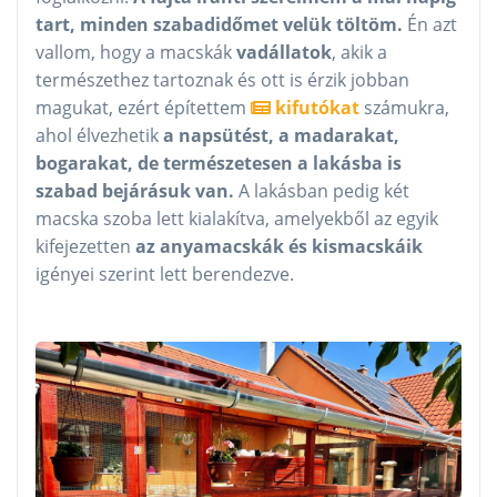
tart, minden szabadidőmet velük töltöm.
Én azt
vallom, hogy a macskák
vadállatok
, akik a
természethez tartoznak és ott is érzik jobban
magukat, ezért építettem
kifutókat
számukra,
ahol élvezhetik
a napsütést, a madarakat,
bogarakat, de természetesen a lakásba is
szabad bejárásuk van.
A lakásban pedig két
macska szoba lett kialakítva, amelyekből az egyik
kifejezetten
az anyamacskák és kismacskáik
igényei szerint lett berendezve.