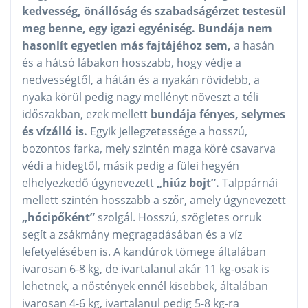
kedvesség, önállóság és szabadságérzet testesül
meg benne, egy igazi egyéniség. Bundája nem
hasonlít egyetlen más fajtájéhoz sem,
a hasán
és a hátsó lábakon hosszabb, hogy védje a
nedvességtől, a hátán és a nyakán rövidebb, a
nyaka körül pedig nagy mellényt növeszt a téli
időszakban, ezek mellett
bundája fényes, selymes
és vízálló is.
Egyik jellegzetessége a hosszú,
bozontos farka, mely szintén maga köré csavarva
védi a hidegtől, másik pedig a fülei hegyén
elhelyezkedő úgynevezett
„hiúz bojt”.
Talppárnái
mellett szintén hosszabb a szőr, amely úgynevezett
„hócipőként”
szolgál. Hosszú, szögletes orruk
segít a zsákmány megragadásában és a víz
lefetyelésében is. A kandúrok tömege általában
ivarosan 6-8 kg, de ivartalanul akár 11 kg-osak is
lehetnek, a nőstények ennél kisebbek, általában
ivarosan 4-6 kg, ivartalanul pedig 5-8 kg-ra