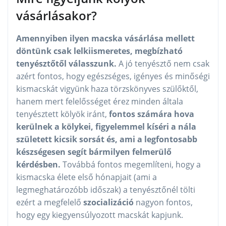
vásárlásakor?
Amennyiben ilyen macska vásárlása mellett
döntünk csak lelkiismeretes, megbízható
tenyésztőtől válasszunk.
A jó tenyésztő nem csak
azért fontos, hogy egészséges, igényes és minőségi
kismacskát vigyünk haza törzskönyves szülőktől,
hanem mert felelősséget érez minden általa
tenyésztett kölyök iránt,
fontos számára hova
kerülnek a kölykei, figyelemmel kíséri a nála
született kicsik sorsát és, ami a legfontosabb
készségesen segít bármilyen felmerülő
kérdésben.
Továbbá fontos megemlíteni, hogy a
kismacska élete első hónapjait (ami a
legmeghatározóbb időszak) a tenyésztőnél tölti
ezért a megfelelő
szocializáció
nagyon fontos,
hogy egy kiegyensúlyozott macskát kapjunk.