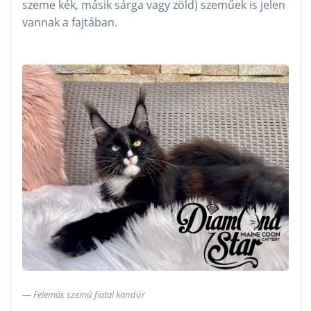
szeme kék, másik sárga vagy zöld) szeműek is jelen
vannak a fajtában.
Felemás szemű fiatal kandúr