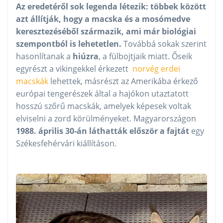
Az eredetéről sok legenda létezik: többek között
azt állítják, hogy a macska és a mosómedve
keresztezéséből származik, ami már biológiai
szempontból is lehetetlen.
Továbbá sokak szerint
hasonlítanak a
hiúzra
, a fülbojtjaik miatt. Őseik
egyrészt a vikingekkel érkezett
norvég erdei
macskák
lehettek, másrészt az Amerikába érkező
európai tengerészek által a hajókon utaztatott
hosszú szőrű macskák, amelyek képesek voltak
elviselni a zord körülményeket. Magyarországon
1988. április 30-án láthatták először a fajtát
egy
Székesfehérvári kiállításon.