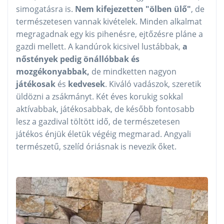
simogatásra is.
Nem kifejezetten "ölben ülő"
, de
természetesen vannak kivételek. Minden alkalmat
megragadnak egy kis pihenésre, ejtőzésre pláne a
gazdi mellett. A kandúrok kicsivel lustábbak,
a
nőstények pedig önállóbbak és
mozgékonyabbak,
de mindketten nagyon
játékosak
és
kedvesek
. Kiváló vadászok, szeretik
üldözni a zsákmányt. Két éves korukig sokkal
aktívabbak, játékosabbak, de később fontosabb
lesz a gazdival töltött idő, de természetesen
játékos énjük életük végéig megmarad. Angyali
természetű, szelíd óriásnak is nevezik őket.