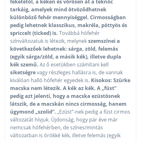
feketétől, a kéken és vörösen át a teknőc
tarkáig, amelyek mind ötvöződhetnek
különböző fehér mennyiséggel. Cirmosságban
pedig lehetnek klasszikus, makréla, pöttyös és
spriccelt (ticked) is.
Továbbá hófehér
színváltozatuk is létezik, melynek
szemszínei a
következőek lehetnek: sárga, zöld, felemás
(egyik sárga/zöld, a másik kék), illetve dupla
kék szemű.
Az ő esetükben számítani kell
siketségre
vagy részleges hallásra is, de vannak
kiválóan halló hófehér egyedek is.
Kisokos: Szürke
macska nem létezik. A kék az kék. A „füst”
pedig azt jelenti, hogy a macska ezüstösnek
látszik, de a macskán nincs cirmosság, hanem
úgymond „szolid”.
„Ezüst”-nek pedig a füst cirmos
változatát hívjuk. Újdonság, hogy pár éve már
nemcsak hófehérben, de színes/mintás
változatban is örökké kék, illetve felemás (egyik