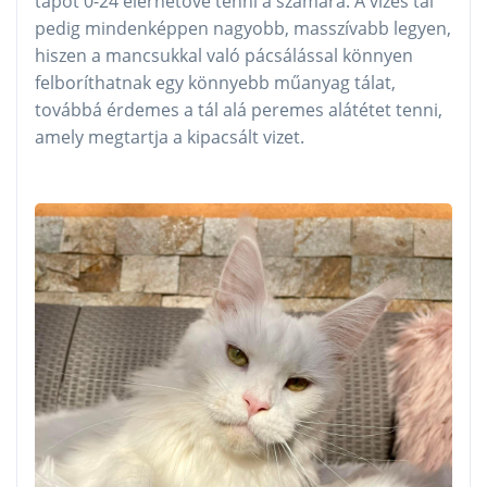
tápot 0-24 elérhetővé tenni a számára. A vizes tál
pedig mindenképpen nagyobb, masszívabb legyen,
hiszen a mancsukkal való pácsálással könnyen
felboríthatnak egy könnyebb műanyag tálat,
továbbá érdemes a tál alá peremes alátétet tenni,
amely megtartja a kipacsált vizet.