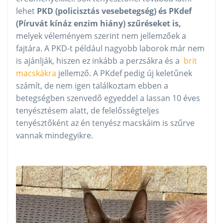
lehet
PKD (policisztás vesebetegség) és PKdef
(Píruvát kínáz enzim hiány) szűréseket is,
melyek véleményem szerint nem jellemzőek a
fajtára. A PKD-t például nagyobb laborok már nem
is ajánlják, hiszen ez inkább a perzsákra és a
brit
macskákra
jellemző. A PKdef pedig új keletűnek
számít, de nem igen találkoztam ebben a
betegségben szenvedő egyeddel a lassan 10 éves
tenyésztésem alatt, de felelősségteljes
tenyésztőként az én tenyész macskáim is szűrve
vannak mindegyikre.