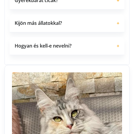
Gyerekbarát cicák?
+
Kijön más állatokkal?
+
Hogyan és kell-e nevelni?
+