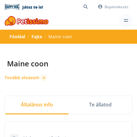
Játsz te is!
Bejelentkezés
Főoldal
Fajta
Maine coon
Maine coon
+
Tovább olvasom
Általános info
Te állatod