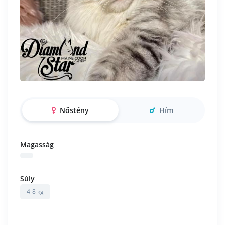
Nőstény
Hím
Magasság
Súly
4-8 kg