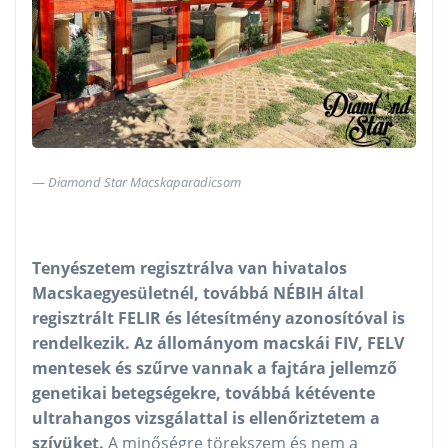
Diamond Star Macskaparadicsom
Tenyészetem regisztrálva van hivatalos
Macskaegyesületnél, továbbá NÉBIH által
regisztrált FELIR és létesítmény azonosítóval is
rendelkezik. Az állományom macskái FIV, FELV
mentesek és szűrve vannak a fajtára jellemző
genetikai betegségekre, továbbá kétévente
ultrahangos vizsgálattal is ellenőriztetem a
szívüket.
A minőségre törekszem és nem a