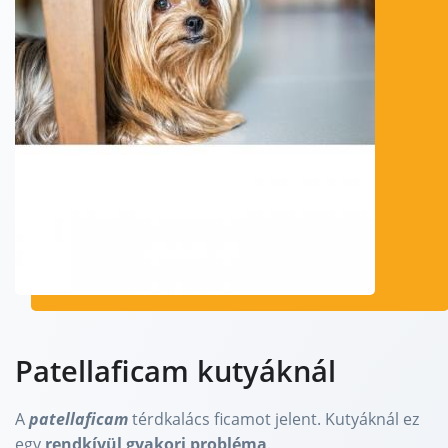
Patellaficam kutyáknál
A
patellaficam
térdkalács ficamot jelent. Kutyáknál ez
egy
rendkívül gyakori probléma
.