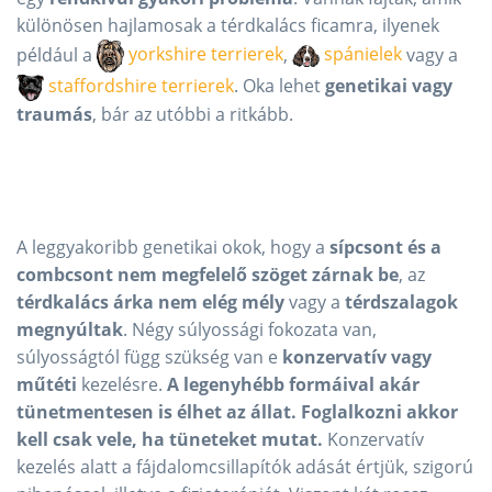
különösen hajlamosak a térdkalács ficamra, ilyenek
például a
yorkshire terrierek
,
spánielek
vagy a
staffordshire terrierek
. Oka lehet
genetikai vagy
traumás
, bár az utóbbi a ritkább.
A leggyakoribb genetikai okok, hogy a
sípcsont és a
combcsont nem megfelelő szöget zárnak be
, az
térdkalács árka nem elég mély
vagy a
térdszalagok
megnyúltak
. Négy súlyossági fokozata van,
súlyosságtól függ szükség van e
konzervatív vagy
műtéti
kezelésre.
A legenyhébb formáival akár
tünetmentesen is élhet az állat. Foglalkozni akkor
kell csak vele, ha tüneteket mutat.
Konzervatív
kezelés alatt a fájdalomcsillapítók adását értjük, szigorú