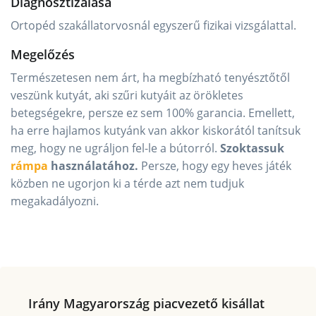
Diagnosztizálása
Ortopéd szakállatorvosnál egyszerű fizikai vizsgálattal.
Megelőzés
Természetesen nem árt, ha megbízható tenyésztőtől
veszünk kutyát, aki szűri kutyáit az örökletes
betegségekre, persze ez sem 100% garancia. Emellett,
ha erre hajlamos kutyánk van akkor kiskorától tanítsuk
meg, hogy ne ugráljon fel-le a bútorról.
Szoktassuk
rámpa
használatához.
Persze, hogy egy heves játék
közben ne ugorjon ki a térde azt nem tudjuk
megakadályozni.
Irány Magyarország piacvezető kisállat