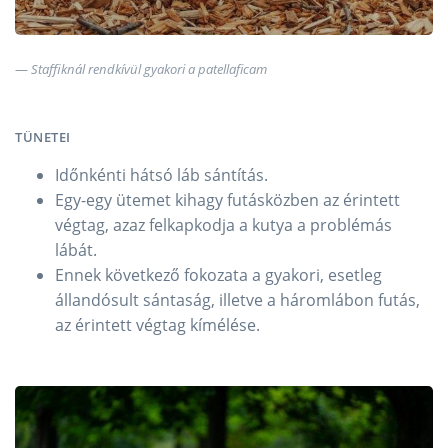
Staffiknál rendkívül gyakori a patellaficam
TÜNETEI
Időnkénti hátsó láb sántítás.
Egy-egy ütemet kihagy futásközben az érintett
végtag, azaz felkapkodja a kutya a problémás
lábát.
Ennek következő fokozata a gyakori, esetleg
állandósult sántaság, illetve a háromlábon futás,
az érintett végtag kímélése.