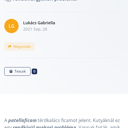
Lukács Gabriella
LG
2021 Sep, 28
Megosztás
0
Tetszik
A
patellaficam
térdkalács ficamot jelent. Kutyáknál ez
egy
rendkívül gyakori probléma
. Vannak fajták, amik