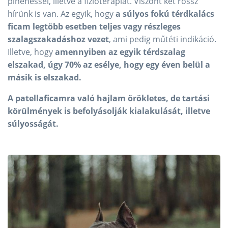
pihenéssel, illetve a fizioterápiát. Viszont két rossz
hírünk is van. Az egyik, hogy
a súlyos fokú térdkalács
ficam legtöbb esetben teljes vagy részleges
szalagszakadáshoz vezet
, ami pedig műtéti indikáció.
Illetve, hogy
amennyiben az egyik térdszalag
elszakad, úgy 70% az esélye, hogy egy éven belül a
másik is elszakad.
A patellaficamra való hajlam örökletes, de tartási
körülmények is befolyásolják kialakulását, illetve
súlyosságát.