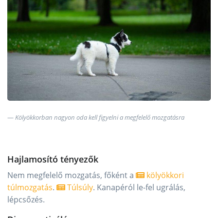
Kölyökkorban nagyon oda kell figyelni a megfelelő mozgatásra
Hajlamosító tényezők
Nem megfelelő mozgatás, főként a
kölyökkori
túlmozgatás
.
Túlsúly
. Kanapéról le-fel ugrálás,
lépcsőzés.