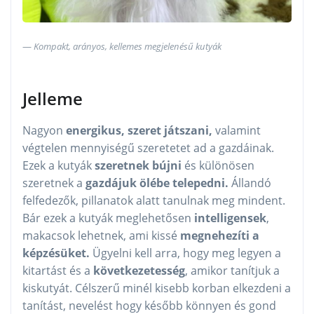
Kompakt, arányos, kellemes megjelenésű kutyák
Jelleme
Nagyon
energikus, szeret játszani,
valamint
végtelen mennyiségű szeretetet ad a gazdáinak.
Ezek a kutyák
szeretnek bújni
és különösen
szeretnek a
gazdájuk ölébe telepedni.
Állandó
felfedezők, pillanatok alatt tanulnak meg mindent.
Bár ezek a kutyák meglehetősen
intelligensek
,
makacsok lehetnek, ami kissé
megnehezíti a
képzésüket.
Ügyelni kell arra, hogy meg legyen a
kitartást és a
következetesség
, amikor tanítjuk a
kiskutyát. Célszerű minél kisebb korban elkezdeni a
tanítást, nevelést hogy később könnyen és gond