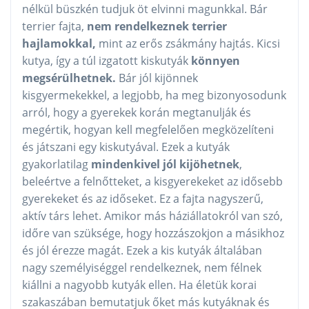
nélkül büszkén tudjuk öt elvinni magunkkal. Bár
terrier fajta,
nem rendelkeznek terrier
hajlamokkal,
mint az erős zsákmány hajtás. Kicsi
kutya, így a túl izgatott kiskutyák
könnyen
megsérülhetnek.
Bár jól kijönnek
kisgyermekekkel, a legjobb, ha meg bizonyosodunk
arról, hogy a gyerekek korán megtanulják és
megértik, hogyan kell megfelelően megközelíteni
és játszani egy kiskutyával. Ezek a kutyák
gyakorlatilag
mindenkivel jól kijöhetnek
,
beleértve a felnőtteket, a kisgyerekeket az idősebb
gyerekeket és az időseket. Ez a fajta nagyszerű,
aktív társ lehet. Amikor más háziállatokról van szó,
időre van szüksége, hogy hozzászokjon a másikhoz
és jól érezze magát. Ezek a kis kutyák általában
nagy személyiséggel rendelkeznek, nem félnek
kiállni a nagyobb kutyák ellen. Ha életük korai
szakaszában bemutatjuk őket más kutyáknak és