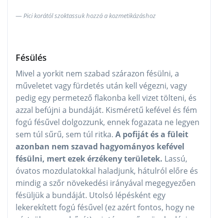
Pici korától szoktassuk hozzá a kozmetikázáshoz
Fésülés
Mivel a yorkit nem szabad szárazon fésülni, a
műveletet vagy fürdetés után kell végezni, vagy
pedig egy permetező flakonba kell vizet tölteni, és
azzal befújni a bundáját. Kisméretű kefével és fém
fogú fésűvel dolgozzunk, ennek fogazata ne legyen
sem túl sűrű, sem túl ritka.
A pofiját és a füleit
azonban nem szavad hagyományos kefével
fésülni, mert ezek érzékeny területek.
Lassú,
óvatos mozdulatokkal haladjunk, hátulról előre és
mindig a szőr növekedési irányával megegyezően
fésüljük a bundáját. Utolsó lépésként egy
lekerekített fogú fésűvel (ez azért fontos, hogy ne