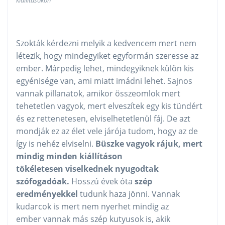
Szokták kérdezni melyik a kedvencem mert nem
létezik, hogy mindegyiket egyformán szeresse az
ember. Márpedig lehet, mindegyiknek külön kis
egyénisége van, ami miatt imádni lehet. Sajnos
vannak pillanatok, amikor összeomlok mert
tehetetlen vagyok, mert elveszítek egy kis tündért
és ez rettenetesen, elviselhetetlenül fáj. De azt
mondják ez az élet vele járója tudom, hogy az de
így is nehéz elviselni.
Büszke vagyok rájuk, mert
mindig minden kiállításon
tökéletesen viselkednek nyugodtak
szófogadóak.
Hosszú évek óta
szép
eredményekkel
tudunk haza jönni. Vannak
kudarcok is mert nem nyerhet mindig az
ember vannak más szép kutyusok is, akik