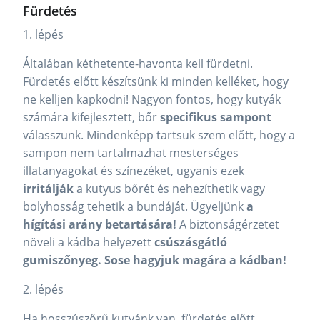
Fürdetés
1. lépés
Általában kéthetente-havonta kell fürdetni.
Fürdetés előtt készítsünk ki minden kelléket, hogy
ne kelljen kapkodni! Nagyon fontos, hogy kutyák
számára kifejlesztett, bőr
specifikus sampont
válasszunk. Mindenképp tartsuk szem előtt, hogy a
sampon nem tartalmazhat mesterséges
illatanyagokat és színezéket, ugyanis ezek
irritálják
a kutyus bőrét és nehezíthetik vagy
bolyhosság tehetik a bundáját. Ügyeljünk
a
hígítási arány betartására!
A biztonságérzetet
növeli a kádba helyezett
csúszásgátló
gumiszőnyeg. Sose hagyjuk magára a kádban!
2. lépés
Ha hosszúszőrű kutyánk van, fürdetés előtt