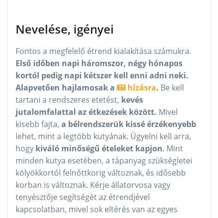
Nevelése, igényei
Fontos a megfelelő étrend kialakítása számukra.
Első időben napi háromszor, négy hónapos
kortól pedig napi kétszer kell enni adni neki.
Alapvetően hajlamosak a
hízásra
.
Be kell
tartani a rendszeres etetést,
kevés
jutalomfalattal az étkezések között.
Mivel
kisebb fajta,
a bélrendszerük kissé érzékenyebb
lehet, mint a legtöbb kutyának. Ügyelni kell arra,
hogy
kiváló minőségű ételeket kapjon
. Mint
minden kutya esetében, a tápanyag szükségletei
kölyökkortól felnőttkorig változnak, és idősebb
korban is változnak. Kérje állatorvosa vagy
tenyésztője segítségét az étrendjével
kapcsolatban, mivel sok eltérés van az egyes