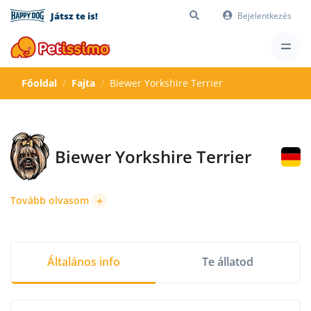
Játsz te is!
Bejelentkezés
Főoldal
Fajta
Biewer Yorkshire Terrier
Biewer Yorkshire Terrier
+
Tovább olvasom
Általános info
Te állatod