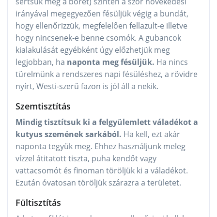
sértsük meg a bőrét) szintén a szőr növekedési
irányával megegyezően fésüljük végig a bundát,
hogy ellenőrizzük, megfelelően fellazult-e illetve
hogy nincsenek-e benne csomók. A gubancok
kialakulását egyébként úgy előzhetjük meg
legjobban, ha
naponta meg fésüljük.
Ha nincs
türelmünk a rendszeres napi fésüléshez, a rövidre
nyírt, Westi-szerű fazon is jól áll a nekik.
Szemtisztítás
Mindig tisztítsuk ki a felgyülemlett váladékot a
kutyus szemének sarkából.
Ha kell, ezt akár
naponta tegyük meg. Ehhez használjunk meleg
vízzel átitatott tiszta, puha kendőt vagy
vattacsomót és finoman töröljük ki a váladékot.
Ezután óvatosan töröljük szárazra a területet.
Fültisztítás