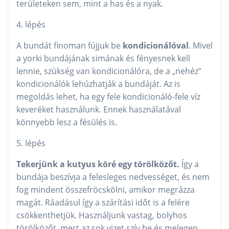
területeken sem, mint a has és a nyak.
4. lépés
A bundát finoman fújjuk be
kondicionálóval
. Mivel
a yorki bundájának simának és fényesnek kell
lennie, szükség van kondicionálóra, de a „nehéz”
kondicionálók lehúzhatják a bundáját. Az is
megoldás lehet, ha egy fele kondicionáló-fele víz
keveréket használunk. Ennek használatával
könnyebb lesz a fésülés is.
5. lépés
Tekerjünk a kutyus köré egy törölközőt.
Így a
bundája beszívja a felesleges nedvességet, és nem
fog mindent összefröcskölni, amikor megrázza
magát. Ráadásul így a szárítási időt is a felére
csökkenthetjük. Használjunk vastag, bolyhos
törölközőt, mert az sok vizet szív be és melegen