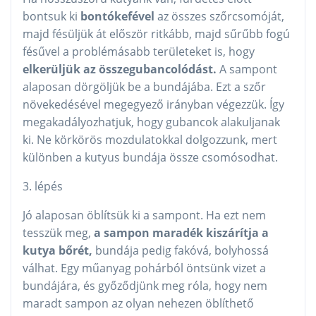
bontsuk ki
bontókefével
az összes szőrcsomóját,
majd fésüljük át először ritkább, majd sűrűbb fogú
fésűvel a problémásabb területeket is, hogy
elkerüljük az összegubancolódást.
A sampont
alaposan dörgöljük be a bundájába. Ezt a szőr
növekedésével megegyező irányban végezzük. Így
megakadályozhatjuk, hogy gubancok alakuljanak
ki. Ne körkörös mozdulatokkal dolgozzunk, mert
különben a kutyus bundája össze csomósodhat.
3. lépés
Jó alaposan öblítsük ki a sampont. Ha ezt nem
tesszük meg,
a sampon maradék kiszárítja a
kutya bőrét,
bundája pedig fakóvá, bolyhossá
válhat. Egy műanyag pohárból öntsünk vizet a
bundájára, és győződjünk meg róla, hogy nem
maradt sampon az olyan nehezen öblíthető