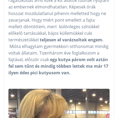
ragaszkodás amit ezek a kis állatok tudnak nyújtani
az embernek elmondhatatlan. Képesek órák
hosszat mozdulatlanul pihenni melletted hogy ne
zavarjanak. Hogy miért pont emellett a fajta
mellett döntöttem, mert különleges színükkel
előkelő tartásukkal, bájos küllemükkel cuki
természetükkel
teljesen el varázsoltak engem.
Mióta elhagytam gyermekkori otthonomat mindig
voltak állataim. Tizenhárom éve foglalkozom a
fajtával, először csak
egy kutya párom volt aztán
fel sem tűnt és mindig többen lettek ma már 17
ilyen édes pici kutyusom van.