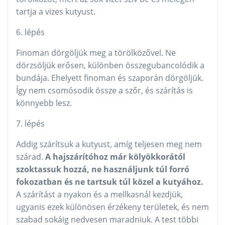
tartja a vizes kutyust.
6. lépés
Finoman dörgöljük meg a törölközővel. Ne
dörzsöljük erősen, különben összegubancolódik a
bundája. Ehelyett finoman és szaporán dörgöljük.
Így nem csomósodik össze a szőr, és szárítás is
könnyebb lesz.
7. lépés
Addig szárítsuk a kutyust, amíg teljesen meg nem
szárad.
A hajszárítóhoz már kölyökkorától
szoktassuk hozzá, ne használjunk túl forró
fokozatban és ne tartsuk túl közel a kutyához.
A szárítást a nyakon és a mellkasnál kezdjük,
ugyanis ezek különösen érzékeny területek, és nem
szabad sokáig nedvesen maradniuk. A test többi