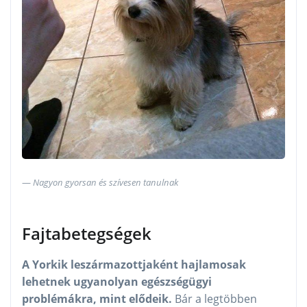
Nagyon gyorsan és szívesen tanulnak
Fajtabetegségek
A Yorkik leszármazottjaként hajlamosak
lehetnek ugyanolyan egészségügyi
problémákra, mint elődeik.
Bár a legtöbben