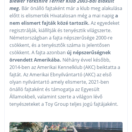
Biewer Yorkshire Terrier Klub 2003-bal alakult
meg.
Bár önálló fajtaként már a klub meg alakulása
előtt is elismerték Hivatalosan még a mai napig
a
nem elismert fajták közé tartozik.
Az egyedeket
regisztrálják, kiállítják és tenyésztik világszerte.
Németországban a fajta népszerűsége 2000-re
csökkent, és a tenyésztők száma is jelentősen
csökkent. A fajta azonban
új népszerűségnek
örvendett Amerikába.
Néhány évvel később,
2014-ben az Amerikai Kennelklub (AKC) beiktatta a
fajtát. Az Amerikai Ebnyilvántartó (AKC) az első
olyan nyilvántartó amely elismerte, 2021-ben
önálló fajtaként és támogatja az Egyesült
Államokbeli, valamint szerte a világon lévő
tenyészeteket a Toy Group teljes jogú fajtájaként.