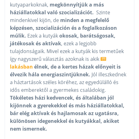
kutyaparkoknak,
megkönnyítjük a más
háziállatokkal való szocializációt.
Szinte
mindenkivel kijön, de
minden a megfelelő
képzésen, szocializáción és a foglalkozáson
múlik.
Ezek a kutyák
okosak, barátságosak,
játékosak és aktívak
, ezek a legjobb
tulajdonságaik. Mivel ezek a kutyák kis termetűek
így nagyszerű választás azoknak is akik
lakásban
élnek, de a kertes házak előnyeit is
élvezik hála energiaszintjüknek.
Jól illeszkednek
a háztartások széles köréhez, az egyedülálló és
idős emberektől a gyermekes családokig.
Tökéletes házi kedvencek, és általában jól
kijönnek a gyerekekkel és más háziállatokkal,
bár elég aktívak és hajlamosak az ugatásra,
különösen idegenekkel és kutyákkal, akiket
nem ismernek.