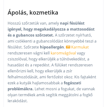
Ápolás, kozmetika
Hosszú szőrzetük van, amely
napi fésülést
igényel, hogy megakadályozza a mattosodást
és a gubancos szőrzetet.
A szőrzetet nyírható,
ami csökkenti a gubancolódást könnyebbé teszi a
fésülést. Szőrzete
hipoallergén
.
Karmukat
rendszeresen vágni kell
karomvágóval
vagy
csiszolóval, hogy elkerüljék a túlnövekedést, a
hasadást és a repedést. A fülüket rendszeresen
ellenőrizni kell, hogy elkerüljék a zsír
felhalmozódását, ami fertőzést okoz. Kis fajtaként
ezek a kutyák hajlamosabbak a
fogászati
problémákra.
Lehet mosni a fogukat, de vannak
olyan termékek amik segítik meggátolni a fogkő
lerakódást.