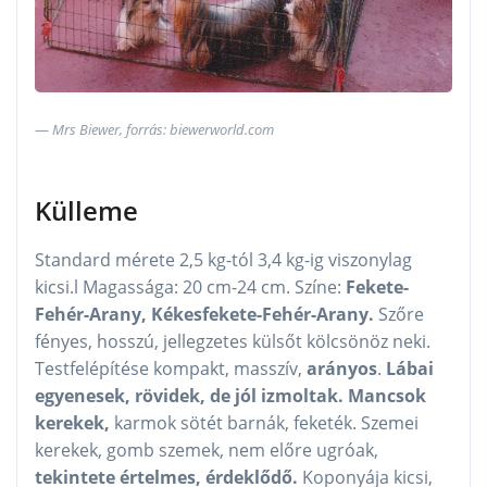
Mrs Biewer, forrás: biewerworld.com
Külleme
Standard mérete 2,5 kg-tól 3,4 kg-ig viszonylag
kicsi.l Magassága: 20 cm-24 cm. Színe:
Fekete-
Fehér-Arany, Kékesfekete-Fehér-Arany.
Szőre
fényes, hosszú, jellegzetes külsőt kölcsönöz neki.
Testfelépítése kompakt, masszív,
arányos
.
Lábai
egyenesek,
rövidek, de jól izmoltak.
Mancsok
kerekek,
karmok sötét barnák, feketék. Szemei
kerekek, gomb szemek, nem előre ugróak,
tekintete értelmes, érdeklődő.
Koponyája kicsi,