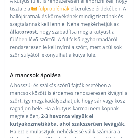
A kutyus fülét is rendszeresen ellenőrizni kell, hogy
tiszta e a
fülproblémák
elkerülése érdekében. A
hallójáratnak és környékének mindig tisztának és
szagtalannak kell lennie! Néha megkérhetjük az
állatorvost
, hogy szabadítsa meg a kutyust a
fülében lévő szőrtől. A fül felső egyharmadáról
rendszeresen le kell nyírni a szőrt, mert a túl sok
szőr súlyától lekonyulhat a kutya füle.
A mancsok ápolása
A hosszú- és szálkás szőrű fajták esetében a
mancsok között is érdemes rendszeresen kivágni a
szőrt, így megakadályozhatjuk, hogy sár vagy kosz
ragadjon bele. Ha a kutyus karmai nem kopnak
megfelelően,
2-3 havonta vigyük el
kutyakozmetikába, ahol szakszerűen levágják.
Ha ezt elmulasztjuk, nehézkessé válik számára a