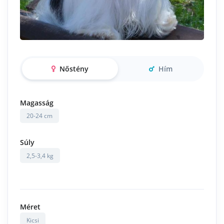
Nőstény
Hím
Magasság
20-24 cm
Súly
2,5-3,4 kg
Méret
Kicsi