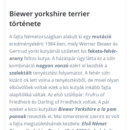
Biewer yorkshire terrier
története
A fajta Németországban alakult ki egy
mutáció
eredményeként 1984-ben, mely Werner Biewer és
Gertrud yorki kutyáinál született kis
fekete-fehér-
arany
foltos kutya. A házaspár úgy látta ez a szín
kombináció
nagyon vonzó
ezért el kezdték a
szelektált
tenyésztési folyamatot. A fehér szín
kizáró ok lett volna a tenyésztésből, de mivel olyan
elbűvölőek voltak ezek a kis kutyák inkább fajta
alapítókká váltak. Az első szülőpár: Frufru of
Friedheck és Darling of Friedheck voltak. A pár
ezeket a kicsi kutyákat
Biewer Yorkshire a la pom
ponnak
nevezték el. Mai ismereteink szerint ez volt
a fajta megszületésének kezdete.
Első Német