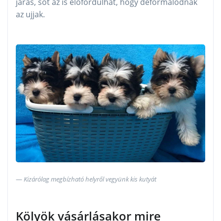
járás, sőt az is előfordulhat, hogy deformálódnak
az ujjak.
Kizárólag megbízható helyről vegyünk kis kutyát
Kölyök vásárlásakor mire