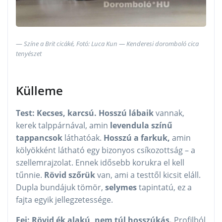
Színe a Brit cicáké, Fotó: Luca Kun — Kenderesi doromboló cica
tenyészet
Külleme
Test: Kecses, karcsú. Hosszú lábaik
vannak,
kerek talppárnával, amin
levendula színű
tappancsok
láthatóak.
Hosszú a farkuk,
amin
kölyökként látható egy bizonyos csíkozottság – a
szellemrajzolat. Ennek idősebb korukra el kell
tűnnie.
Rövid szőrük
van, ami a testtől kicsit eláll.
Dupla bundájuk tömör,
selymes
tapintatú, ez a
fajta egyik jellegzetessége.
Fej: Rövid ék alakú, nem túl hosszúkás.
Profilból