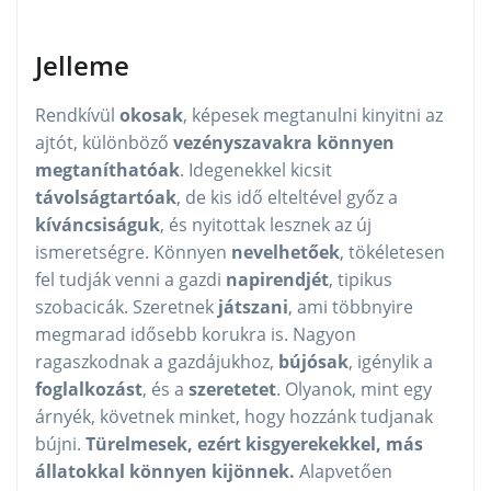
Jelleme
Rendkívül
okosak
, képesek megtanulni kinyitni az
ajtót, különböző
vezényszavakra könnyen
megtaníthatóak
. Idegenekkel kicsit
távolságtartóak
, de kis idő elteltével győz a
kíváncsiságuk
, és nyitottak lesznek az új
ismeretségre. Könnyen
nevelhetőek
, tökéletesen
fel tudják venni a gazdi
napirendjét
, tipikus
szobacicák. Szeretnek
játszani
, ami többnyire
megmarad idősebb korukra is. Nagyon
ragaszkodnak a gazdájukhoz,
bújósak
, igénylik a
foglalkozást
, és a
szeretetet
. Olyanok, mint egy
árnyék, követnek minket, hogy hozzánk tudjanak
bújni.
Türelmesek, ezért kisgyerekekkel, más
állatokkal könnyen kijönnek.
Alapvetően