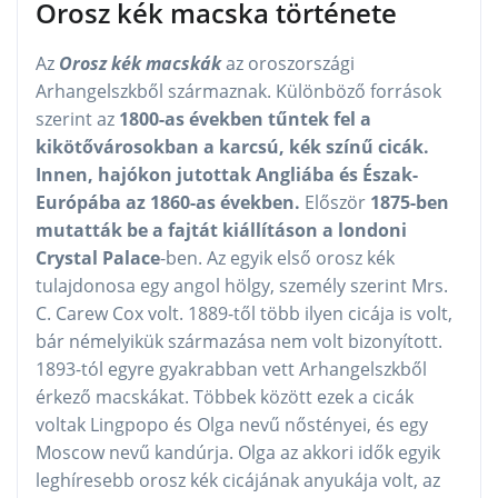
Orosz kék macska története
Az
Orosz kék macskák
az oroszországi
Arhangelszkből származnak. Különböző források
szerint az
1800-as években tűntek fel a
kikötővárosokban a karcsú, kék színű cicák.
Innen, hajókon jutottak Angliába és Észak-
Európába az 1860-as években.
Először
1875-ben
mutatták be a fajtát kiállításon a londoni
Crystal Palace
-ben. Az egyik első orosz kék
tulajdonosa egy angol hölgy, személy szerint Mrs.
C. Carew Cox volt. 1889-től több ilyen cicája is volt,
bár némelyikük származása nem volt bizonyított.
1893-tól egyre gyakrabban vett Arhangelszkből
érkező macskákat. Többek között ezek a cicák
voltak Lingpopo és Olga nevű nőstényei, és egy
Moscow nevű kandúrja. Olga az akkori idők egyik
leghíresebb orosz kék cicájának anyukája volt, az