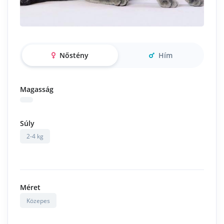
Nőstény
Hím
Magasság
Súly
2-4 kg
Méret
Közepes