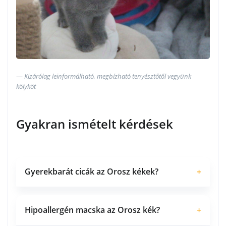
Kizárólag leinformálható, megbízható tenyésztőtől vegyünk
kölyköt
Gyakran ismételt kérdések
Gyerekbarát cicák az Orosz kékek?
+
Hipoallergén macska az Orosz kék?
+