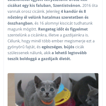
cicákat egy kis faluban, Szentistvánon.
2016 óta
vannak orosz cicáink. Jelenleg
4 kandúr és 8
nőstény él velünk hatalmas szeretetben és
összhangban
, és 16 alomnyi kiscicát tudhatunk
magunk mögött.
Rengeteg időt és figyelmet
szentelünk a cicáinkra, illetve a gazdijainkra is.
Célunk, hogy minél több ember megismerje ezt a
gyönyörű fajtát, és
egészséges
,
bújós
cicák
szülessenek nálunk, akik
a lehető legtovább
teszik boldoggá a gazdijaik életét.