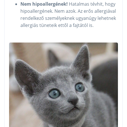
Nem hipoallergének!
Hatalmas tévhit, hogy
hipoallergének. Nem azok. Az erős allergiával
rendelkező személyeknek ugyanúgy lehetnek
allergiás tüneteik ettől a fajtától is.