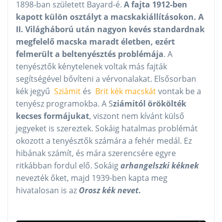
1898-ban született Bayard-é.
A fajta 1912-ben
kapott külön osztályt a macskakiállításokon. A
II. Világháború után nagyon kevés standardnak
megfelelő macska maradt életben, ezért
felmerült a beltenyésztés problémája
. A
tenyésztők kénytelenek voltak más fajták
segítségével bővíteni a vérvonalakat. Elsősorban
kék jegyű
Sziámit
és
Brit kék macskát
vontak be a
tenyész programokba. A S
ziámitól örökölték
kecses formájukat
, viszont nem kívánt külső
jegyeket is szereztek. Sokáig hatalmas problémát
okozott a tenyésztők számára a fehér medál. Ez
hibának számít, és mára szerencsére egyre
ritkábban fordul elő. Sokáig
arhangelszki kéknek
nevezték őket, majd 1939-ben kapta meg
hivatalosan is az
Orosz kék nevet.