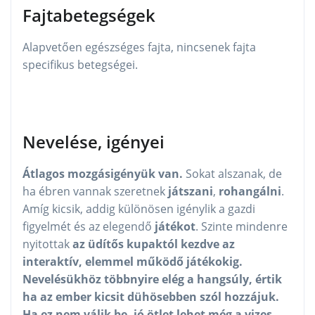
Fajtabetegségek
Alapvetően egészséges fajta, nincsenek fajta
specifikus betegségei.
Nevelése, igényei
Átlagos mozgásigényük van.
Sokat alszanak, de
ha ébren vannak szeretnek
játszani
,
rohangálni
.
Amíg kicsik, addig különösen igénylik a gazdi
figyelmét és az elegendő
játékot
. Szinte mindenre
nyitottak
az üdítős kupaktól kezdve az
interaktív, elemmel működő játékokig.
Nevelésükhöz többnyire elég a hangsúly, értik
ha az ember kicsit dühösebben szól hozzájuk.
Ha ez nem válik be, jó ötlet lehet még a vizes