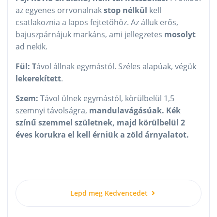
az egyenes orrvonalnak
stop nélkül
kell
csatlakoznia a lapos fejtetőhöz. Az álluk erős,
bajuszpárnájuk markáns, ami jellegzetes
mosolyt
ad nekik.
Fül: T
ávol állnak egymástól. Széles alapúak, végük
lekerekített
.
Szem:
Távol ülnek egymástól, körülbelül 1,5
szemnyi távolságra,
mandulavágásúak. Kék
színű szemmel születnek, majd körülbelül 2
éves korukra el kell érniük a zöld árnyalatot.
Lepd meg Kedvencedet