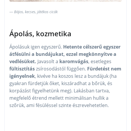
Bájos, kecses, játékos cicák
Ápolás, kozmetika
Ápolásuk igen egyszerű.
Hetente célszerű egyszer
átfésülni a bundájukat, ezzel megkönnyítve a
vedlésüket.
Javasolt a
karomvágás
, esetleges
fültisztítás
zsírosodástól függően.
Fürdetést nem
igényelnek
, kivéve ha koszos lesz a bundájuk (ha
gyakran fürdetjük őket, kiszáradhat a bőrük, és
korpázást figyelhetünk meg). Lakásban tartva,
megfelelő étrend mellett minimálisan hullik a
szőrük, ami fésüléssel szinte észrevehetetlen.