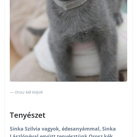
Orosz kék kölyök
Tenyészet
Sinka Szilvia vagyok, édesanyámmal, Sinka
Lászlónéval együtt tenyésztünk Orosz kék