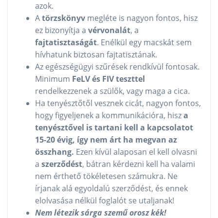
azok.
A
törzskönyv
megléte is nagyon fontos, hisz
ez bizonyítja a
vérvonalát
, a
fajtatisztaságát
. Enélkül egy macskát sem
hívhatunk biztosan fajtatisztának.
Az egészségügyi szűrések rendkívül fontosak.
Minimum
FeLV és FIV teszttel
rendelkezzenek a szülők, vagy maga a cica.
Ha tenyésztőtől vesznek cicát, nagyon fontos,
hogy figyeljenek a kommunikációra, hisz
a
tenyésztővel is tartani kell a kapcsolatot
15-20 évig, így nem árt ha megvan az
összhang.
Ezen kívül alaposan el kell olvasni
a
szerződést
, bátran kérdezni kell ha valami
nem érthető tökéletesen számukra. Ne
írjanak alá egyoldalú szerződést, és ennek
elolvasása nélkül foglalót se utaljanak!
Nem létezik sárga szemű orosz kék!