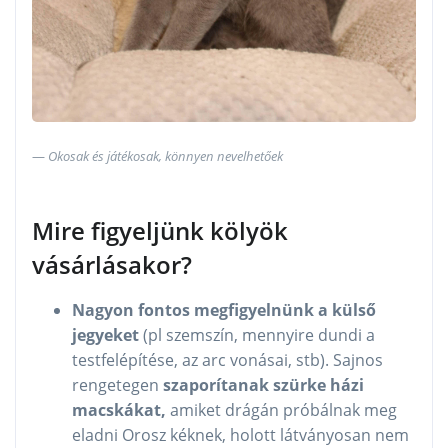
Okosak és játékosak, könnyen nevelhetőek
Mire figyeljünk kölyök
vásárlásakor?
Nagyon fontos megfigyelnünk a külső
jegyeket
(pl szemszín, mennyire dundi a
testfelépítése, az arc vonásai, stb). Sajnos
rengetegen
szaporítanak szürke házi
macskákat,
amiket drágán próbálnak meg
eladni Orosz kéknek, holott látványosan nem