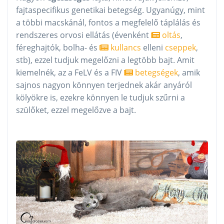
fajtaspecifikus genetikai betegség. Ugyanúgy, mint
a többi macskánál, fontos a megfelelő táplálás és
rendszeres orvosi ellátás (évenként
oltás
,
féreghajtók, bolha- és
kullancs
elleni
cseppek
,
stb), ezzel tudjuk megelőzni a legtöbb bajt. Amit
kiemelnék, az a FeLV és a FIV
betegségek
, amik
sajnos nagyon könnyen terjednek akár anyáról
kölyökre is, ezekre könnyen le tudjuk szűrni a
szülőket, ezzel megelőzve a bajt.