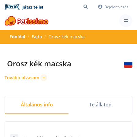
Játsz te is!
Bejelentkezés
Főoldal
Fajta
Orosz kék macska
Orosz kék macska
+
Tovább olvasom
Általános info
Te állatod