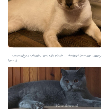
Kecsessége a sziámié, Fotó: Lilla Pintér — Thaiwichienmaat Cattery
kennel