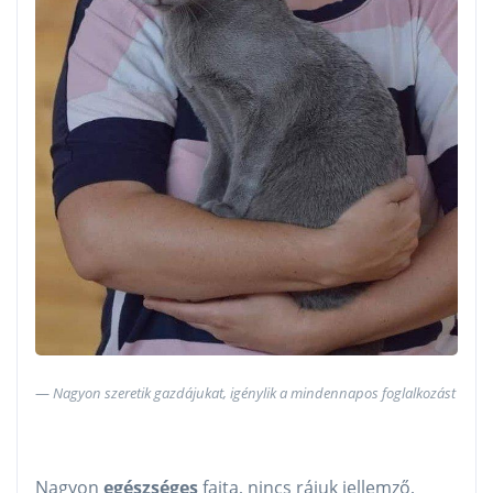
Nagyon szeretik gazdájukat, igénylik a mindennapos foglalkozást
Nagyon
egészséges
fajta, nincs rájuk jellemző,