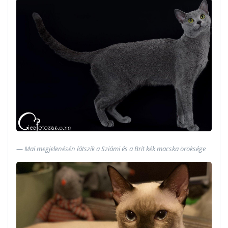
Mai megjelenésén látszik a Sziámi és a Brit kék macska öröksége