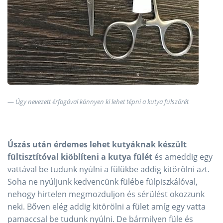
Úgy nevezett érfogóval könnyen ki lehet tépni a kutya fülszőrét
Úszás után érdemes lehet kutyáknak készült
fültisztítóval kiöblíteni a kutya fülét
és ameddig egy
vattával be tudunk nyúlni a fülükbe addig kitörölni azt.
Soha ne nyúljunk kedvencünk fülébe fülpiszkálóval,
nehogy hirtelen megmozduljon és sérülést okozzunk
neki. Bőven elég addig kitörölni a fület amíg egy vatta
pamaccsal be tudunk nyúlni. De bármilyen füle és