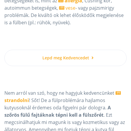
betegségeket is, mint az
allergia
, Cushing kór,
autoimmun betegségek,
vese
- vagy pajzsmirigy
problémák. De kiváltó ok lehet élősködők megjelenése
is a fülben (pl.: rühök, nyüvek).
Lepd meg Kedvencedet
Nem arról van szó, hogy ne hagyjuk kedvencünket
strandolni
! Sőt! De a fülproblémára hajlamos
kutyusoknál érdemes oda figyelni pár dologra.
A
szőrös fülű fajtáknak tépni kell a fülszőrét
. Ezt
megcsinálhatjuk mi magunk is vagy kozmetikus vagy az
állatorvos. Amennyiben mi fogjuk tépni a kutya fül