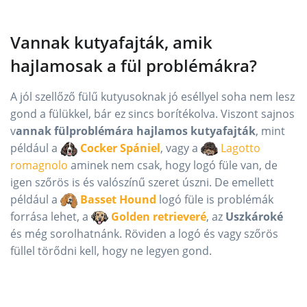
Vannak kutyafajták, amik
hajlamosak a fül problémákra?
A jól szellőző fülű kutyusoknak jó eséllyel soha nem lesz
gond a fülükkel, bár ez sincs borítékolva. Viszont sajnos
v
annak fülproblémára hajlamos kutyafajták
, mint
például a
Cocker Spániel
, vagy a
Lagotto
romagnolo
aminek nem csak, hogy logó füle van, de
igen szőrös is és valószínű szeret úszni. De emellett
például a
Basset Hound
logó füle is problémák
forrása lehet, a
Golden retrieveré
, az
Uszkároké
és még sorolhatnánk. Röviden a logó és vagy szőrös
füllel törődni kell, hogy ne legyen gond.