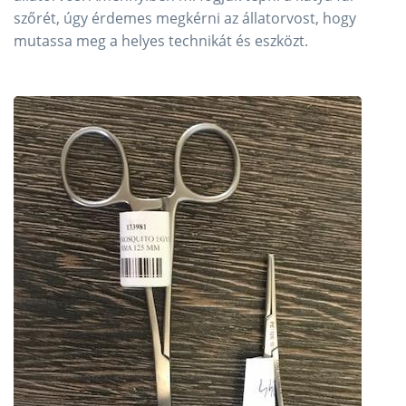
szőrét, úgy érdemes megkérni az állatorvost, hogy
mutassa meg a helyes technikát és eszközt.