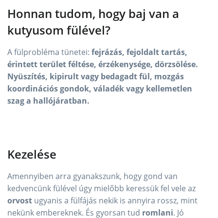
Honnan tudom, hogy baj van a
kutyusom fülével?
A fülprobléma tünetei:
fejrázás, fejoldalt tartás,
érintett terület féltése, érzékenysége, dörzsölése.
Nyüszítés, kipirult vagy bedagadt fül, mozgás
koordinációs gondok, váladék vagy kellemetlen
szag a hallójáratban.
Kezelése
Amennyiben arra gyanakszunk, hogy gond van
kedvencünk fülével úgy mielőbb keressük fel vele az
orvost
ugyanis a fülfájás nekik is annyira rossz, mint
nekünk embereknek. És gyorsan tud
romlani
. Jó