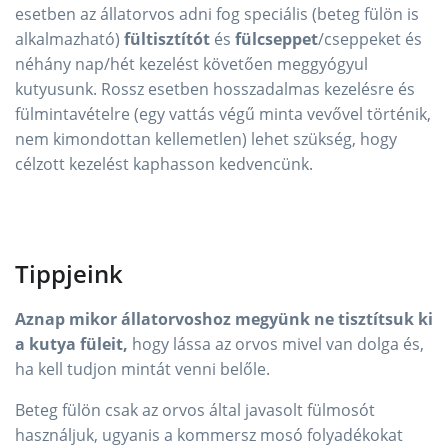
esetben az állatorvos adni fog speciális (beteg fülön is
alkalmazható)
fültisztítót
és
fülcseppet
/cseppeket és
néhány nap/hét kezelést követően meggyógyul
kutyusunk. Rossz esetben hosszadalmas kezelésre és
fülmintavételre (egy vattás végű minta vevővel történik,
nem kimondottan kellemetlen) lehet szükség, hogy
célzott kezelést kaphasson kedvencünk.
Tippjeink
Aznap mikor állatorvoshoz megyünk ne tisztítsuk ki
a kutya füleit,
hogy lássa az orvos mivel van dolga és,
ha kell tudjon mintát venni belőle.
Beteg fülön csak az orvos által javasolt fülmosót
használjuk, ugyanis a kommersz mosó folyadékokat