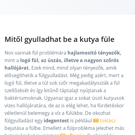
Mitől gyulladhat be a kutya füle
Nos vannak fül problémára
hajlamosító tényezők,
mint a
logó fül, az úszás, illetve a nagyon szőrös
hallójárat.
Ezek mind, mind olyan tényezők, amik
elősegíthetik a fülgyulladást. Még pedig azért, mert a
logó fül, illetve a túl sok szőr megakadályozzák a fül
szellőzését és így kitűnő táptalajt nyújtanak a
baktériumoknak. Ugyanaz igaz a sokat úszó kutyusok
vizes hallójáratára, de az is elég lehet, ha fürdetéskor
véletlenül belemegy a víz a fülükbe. De okozhat
fülgyulladást egy
idegentest
is például
toklász
bejutása a fülbe. Emellett a fülprobléma jelezhet más