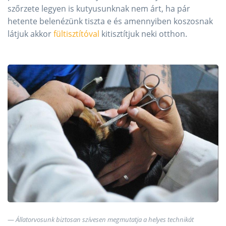
szőrzete legyen is kutyusunknak nem árt, ha pár
hetente belenézünk tiszta e és amennyiben koszosnak
látjuk akkor
fültisztítóval
kitisztítjuk neki otthon.
Állatorvosunk biztosan szívesen megmutatja a helyes technikát