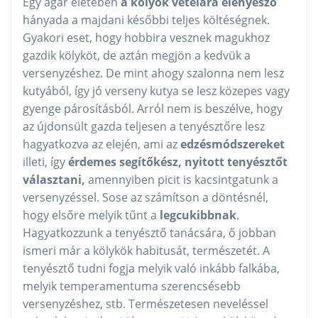
Egy agár életében
a kölyök vételára elenyésző
hányada a majdani későbbi teljes költéségnek.
Gyakori eset, hogy hobbira vesznek magukhoz
gazdik kölyköt, de aztán megjön a kedvük a
versenyzéshez. De mint ahogy szalonna nem lesz
kutyából, így jó verseny kutya se lesz közepes vagy
gyenge párosításból. Arról nem is beszélve, hogy
az újdonsült gazda teljesen a tenyésztőre lesz
hagyatkozva az elején, ami az
edzésmódszereket
illeti, így
érdemes segítőkész, nyitott tenyésztőt
választani,
amennyiben picit is kacsintgatunk a
versenyzéssel. Sose az számítson a döntésnél,
hogy elsőre melyik tűnt a
legcukibbnak
.
Hagyatkozzunk a tenyésztő tanácsára, ő jobban
ismeri már a kölykök habitusát, természetét. A
tenyésztő tudni fogja melyik való inkább falkába,
melyik temperamentuma szerencsésebb
versenyzéshez, stb. Természetesen neveléssel