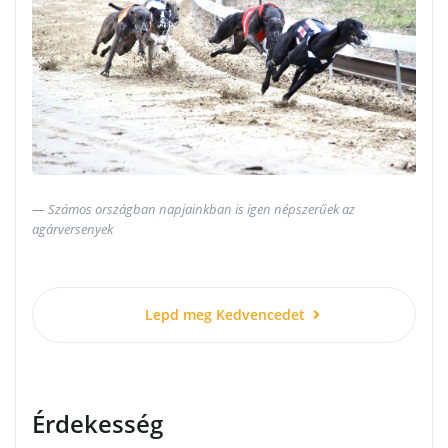
Számos országban napjainkban is igen népszerűek az
agárversenyek
Lepd meg Kedvencedet
Érdekesség