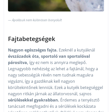
Ápolásuk nem különösen bonyolult
Fajtabetegségek
Nagyon egészséges fajta.
Ezeknél a kutyáknál
évszázadok óta, sportoló van sportolóval
párosítva,
így ez nem is annyira meglepő.
Legnagyobb nehézség az lehet a fajtánál, hogy a
nagy sebességük révén nem tudnak magukra
vigyázni, így a gazdiknak kell nagyon
körültekintőnek lenniük. Ezek a kutyék betegséggel
nagyon ritkán járnak az állatorvosnál, sajnos
sérülésekkel gyakrabban.
Érdemes a tenyésztő
tanácsait megfogadni és a sérülések kockázata