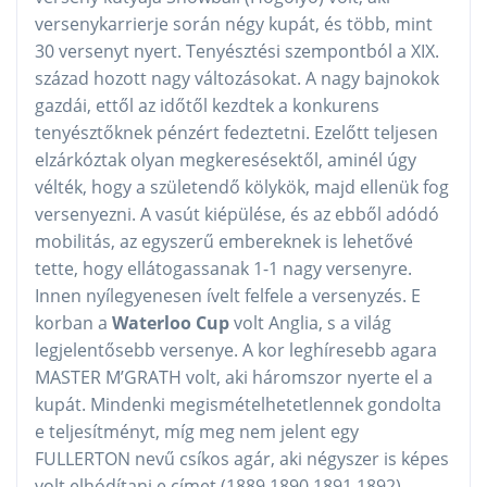
versenykarrierje során négy kupát, és több, mint
30 versenyt nyert. Tenyésztési szempontból a XIX.
század hozott nagy változásokat. A nagy bajnokok
gazdái, ettől az időtől kezdtek a konkurens
tenyésztőknek pénzért fedeztetni. Ezelőtt teljesen
elzárkóztak olyan megkeresésektől, aminél úgy
vélték, hogy a születendő kölykök, majd ellenük fog
versenyezni. A vasút kiépülése, és az ebből adódó
mobilitás, az egyszerű embereknek is lehetővé
tette, hogy ellátogassanak 1-1 nagy versenyre.
Innen nyílegyenesen ívelt felfele a versenyzés. E
korban a
Waterloo Cup
volt Anglia, s a világ
legjelentősebb versenye. A kor leghíresebb agara
MASTER M’GRATH volt, aki háromszor nyerte el a
kupát. Mindenki megismételhetetlennek gondolta
e teljesítményt, míg meg nem jelent egy
FULLERTON nevű csíkos agár, aki négyszer is képes
volt elhódítani e címet (1889,1890,1891,1892).