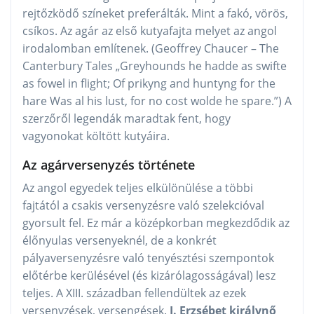
rejtőzködő színeket preferálták. Mint a fakó, vörös,
csíkos. Az agár az első kutyafajta melyet az angol
irodalomban említenek. (Geoffrey Chaucer – The
Canterbury Tales „Greyhounds he hadde as swifte
as fowel in flight; Of prikyng and huntyng for the
hare Was al his lust, for no cost wolde he spare.”) A
szerzőről legendák maradtak fent, hogy
vagyonokat költött kutyáira.
Az agárversenyzés története
Az angol egyedek teljes elkülönülése a többi
fajtától a csakis versenyzésre való szelekcióval
gyorsult fel. Ez már a középkorban megkezdődik az
élőnyulas versenyeknél, de a konkrét
pályaversenyzésre való tenyésztési szempontok
előtérbe kerülésével (és kizárólagosságával) lesz
teljes. A XIII. században fellendültek az ezek
versenyzések, versengések.
I. Erzsébet királynő