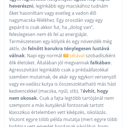
heverészni
, leginkább egy macskához tudnám
őket hasonlítani vagy esetleg a vadon élő
nagymacska-félékhez. Egy oroszlán vagy egy
gepárd is csak akkor fut, ha „dolog van”,
feleslegesen nem éli fel az energiáját.
Természetesen egy kölyök és egy növendék még
aktív, de
felnőtt korukra ténylegesen lustává
válnak
. Napi egy normál
sétával
szobadíszként
élik életüket. Általában jól megvannak
falkában
.
Agresszivitást leginkább csak a prédaállatokkal
szemben mutatnak, de akár egy egykori versenyző
vagy ex-vadász kutya is összeszoktatható más házi
kedvencekkel (macska, nyúl, stb). T
évhit, hogy
nem okosak.
Csak a fajta legtöbb tartójánál nem
szempont a más kutyáknál fontosnak tartott
klasszikus értelemben vett kiképzés, iskolázás.
Viszont egyre több példa mutatja (mert egyre több
hobbira vett egyedet hordanak iskolába), hogy