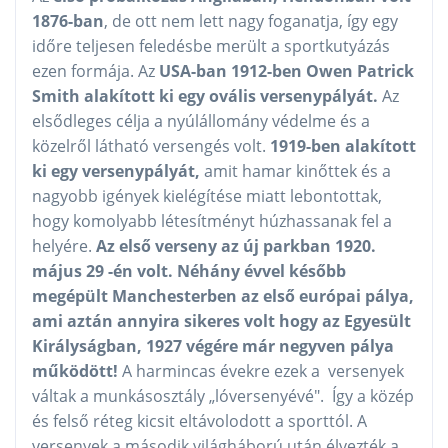
1876-ban
, de ott nem lett nagy foganatja, így egy
időre teljesen feledésbe merült a sportkutyázás
ezen formája. Az
USA-ban 1912-ben Owen Patrick
Smith alakított ki egy ovális versenypályát.
Az
elsődleges célja a nyúlállomány védelme és a
közelről látható versengés volt.
1919-ben alakított
ki egy versenypályát,
amit hamar kinőttek és a
nagyobb igények kielégítése miatt lebontottak,
hogy komolyabb létesítményt húzhassanak fel a
helyére.
Az első verseny az új parkban 1920.
május 29 -én volt. Néhány évvel később
megépült Manchesterben az első európai pálya,
ami aztán annyira sikeres volt hogy az Egyesült
Királyságban, 1927 végére már negyven pálya
működött!
A harmincas évekre ezek a versenyek
váltak a munkásosztály „lóversenyévé". Így a közép
és felső réteg kicsit eltávolodott a sporttól. A
versenyek a második világháború után élvezték a