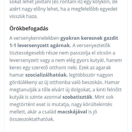
sokat lehet javítani (és rontani is) egy kölykön, de
azért nagy előny lehet, ha a megfelelőbb egyedet
visszük haza.
Örökbefogadás
A versenykennelekben
gyakran keresnek gazdit
1-1 leversenyzett agárnak.
A versenyeztetők
tisztességesebb része nem passzolja el olcsón a
leversenyzett vagy a nem elég gyors kutyát, hanem
keres egy szerető otthont neki. Ezek az agarak
hamar
szocializálhatóak
, legtöbbször nagyon
gördülékeny az új otthonba való beszokás. Hamar
megtanulják a tőle elvárt új dolgokat, a kinti felnőtt
kutyák is szinte azonnal
szobatiszták
. Mint sok
megtörtént eset is mutatja, nagy körültekintés
mellett, akár a család
macskájával
is jó
összeszoktathatóak.