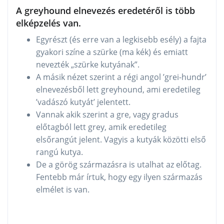
A greyhound elnevezés eredetéről is több
elképzelés van.
Egyrészt (és erre van a legkisebb esély) a fajta
gyakori színe a szürke (ma kék) és emiatt
nevezték „szürke kutyának”.
A másik nézet szerint a régi angol ’grei-hundr’
elnevezésből lett greyhound, ami eredetileg
’vadászó kutyát’ jelentett.
Vannak akik szerint a gre, vagy gradus
előtagból lett grey, amik eredetileg
elsőrangút jelent. Vagyis a kutyák közötti első
rangú kutya.
De a görög származásra is utalhat az előtag.
Fentebb már írtuk, hogy egy ilyen származás
elmélet is van.