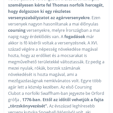
személyesen kérte fel Thomas norfolk hercegét,
hogy dolgozzon ki egy részletes
versenyszabályzatot az agárversenyekre
. Ezen
versenyek nagyon hasonlítanak a mai élőnyulas
coursing
versenyekre, melyre Írországban a mai
napig nagy érdeklődés van. A
fogadások
már
akkor is fő kísérői voltak a versenyzésnek. A XVI.
század végére a népesség növekedése magával
hozta, hogy az erdőket és a mocsarakat is
megművelhető területekké változtassák. Ez pedig a
mezei nyulak, rókák, borzok számának
növekedését is hozta magával, ami a
mezőgazdaságnak nemkívánatos volt. Egyre több
agár lett a köznép kezében. Az első Coursing
Clubot a norfolki Swaffham-ban jegyezte be Orford
grófja ,
1776-ban. Ettől az időtől vehetjük a fajta
„törzskönyvezését”.
Az évszázad leghíresebb
verseny kutyája Snowball (Hógolyó) volt, aki