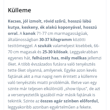
Külleme
Kecses, jól izmolt, rövid szőrű, hosszú lábú
kutya, keskeny, ék alakú koponyával, hosszú
orral.
A
kanok
71-77 cm marmagasságúak,
általánosságban
30-37 kilogramm
közötti
testtömeggel. A
szukák
valamelyest kisebbek, 66-
70 cm magasak és
25-30 kilósak
. Leggyakrabban
egyenes hát,
felhúzott has, mély mellkas
jellemzi
őket. A több évszázados futásra való tenyésztés
tette őket olyanná, amilyenek. Egyike azon kevés
fajtának akit a mai napig nem érintett a küllemre
való tenyésztés miatti problémák. Illetve van egy
szinte már teljesen elkülönülő „show típus”, de azt
a versenyeztetők igazából már másik fajtának is
tekintik. Szinte az
összes agár színben előfordul,
leggyakoribb azonban egyértelműen a fekete.