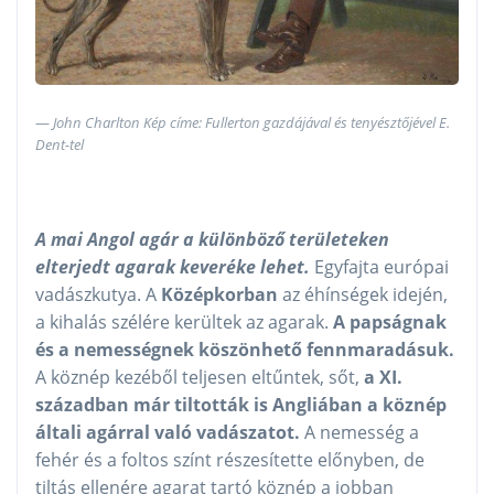
John Charlton Kép címe: Fullerton gazdájával és tenyésztőjével E.
Dent-tel
A mai Angol agár a különböző területeken
elterjedt agarak keveréke lehet.
Egyfajta európai
vadászkutya. A
Középkorban
az éhínségek idején,
a kihalás szélére kerültek az agarak.
A papságnak
és a nemességnek köszönhető fennmaradásuk.
A köznép kezéből teljesen eltűntek, sőt,
a XI.
században már tiltották is Angliában a köznép
általi agárral való vadászatot.
A nemesség a
fehér és a foltos színt részesítette előnyben, de
tiltás ellenére agarat tartó köznép a jobban