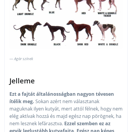
Agár színek
Jelleme
Ezt a fajtát általánosságban nagyon tévesen
ítélik meg.
Sokan azért nem választanak
maguknak ilyen kutyát, mert attól félnek, hogy nem
elég aktívak hozzá és majd egész nap pörögnek, ha
nem lesznek lefárasztva.
Ezzel szemben ez az
egyik leglustább kutyafajta. Egész nap képes