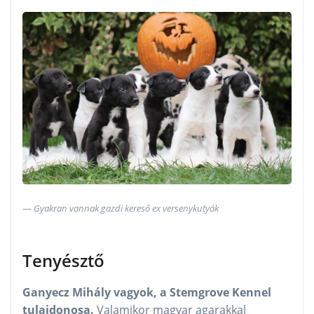
Gyakran vannak gazdi kereső ex versenykutyák
Tenyésztő
Ganyecz Mihály vagyok, a Stemgrove Kennel
tulajdonosa.
Valamikor magyar agarakkal