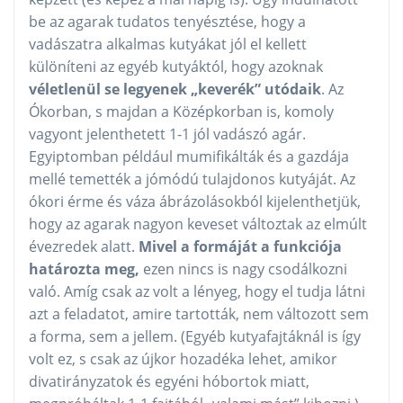
be az agarak tudatos tenyésztése, hogy a
vadászatra alkalmas kutyákat jól el kellett
különíteni az egyéb kutyáktól, hogy azoknak
véletlenül se legyenek „keverék” utódaik
. Az
Ókorban, s majdan a Középkorban is, komoly
vagyont jelenthetett 1-1 jól vadászó agár.
Egyiptomban például mumifikálták és a gazdája
mellé temették a jómódú tulajdonos kutyáját. Az
ókori érme és váza ábrázolásokból kijelenthetjük,
hogy az agarak nagyon keveset változtak az elmúlt
évezredek alatt.
Mivel a formáját a funkciója
határozta meg,
ezen nincs is nagy csodálkozni
való. Amíg csak az volt a lényeg, hogy el tudja látni
azt a feladatot, amire tartották, nem változott sem
a forma, sem a jellem. (Egyéb kutyafajtáknál is így
volt ez, s csak az újkor hozadéka lehet, amikor
divatirányzatok és egyéni hóbortok miatt,