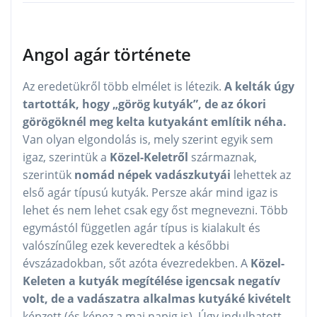
Angol agár története
Az eredetükről több elmélet is létezik.
A kelták úgy
tartották, hogy „görög kutyák”, de az ókori
görögöknél meg kelta kutyakánt említik néha.
Van olyan elgondolás is, mely szerint egyik sem
igaz, szerintük a
Közel-Keletről
származnak,
szerintük
nomád népek vadászkutyái
lehettek az
első agár típusú kutyák. Persze akár mind igaz is
lehet és nem lehet csak egy őst megnevezni. Több
egymástól független agár típus is kialakult és
valószínűleg ezek keveredtek a későbbi
évszázadokban, sőt azóta évezredekben. A
Közel-
Keleten a kutyák megítélése igencsak negatív
volt, de a vadászatra alkalmas kutyáké kivételt
képzett (és képez a mai napig is). Úgy indulhatott