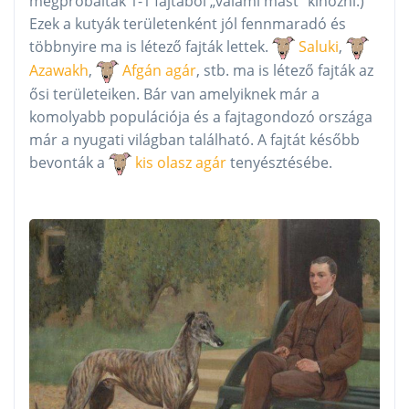
megpróbáltak 1-1 fajtából „valami mást” kihozni.)
Ezek a kutyák területenként jól fennmaradó és
többnyire ma is létező fajták lettek.
Saluki
,
Azawakh
,
Afgán agár
, stb. ma is létező fajták az
ősi területeiken. Bár van amelyiknek már a
komolyabb populációja és a fajtagondozó országa
már a nyugati világban található. A fajtát később
bevonták a
kis olasz agár
tenyésztésébe.