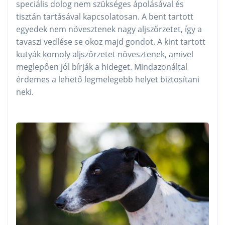
speciális dolog nem szükséges ápolásával és
tisztán tartásával kapcsolatosan. A bent tartott
egyedek nem növesztenek nagy aljszőrzetet, így a
tavaszi vedlése se okoz majd gondot. A kint tartott
kutyák komoly aljszőrzetet növesztenek, amivel
meglepően jól bírják a hideget. Mindazonáltal
érdemes a lehető legmelegebb helyet biztosítani
neki.