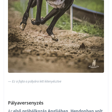
Ez a fajta a pályára lett kitenyésztve
Pályaversenyzés
Az
első próbálkozás Angliában, Hendonban volt