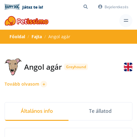
Játsz te is!
Bejelentkezés
Főoldal
Fajta
Angol agár
Angol agár
Greyhound
+
Tovább olvasom
Általános info
Te állatod