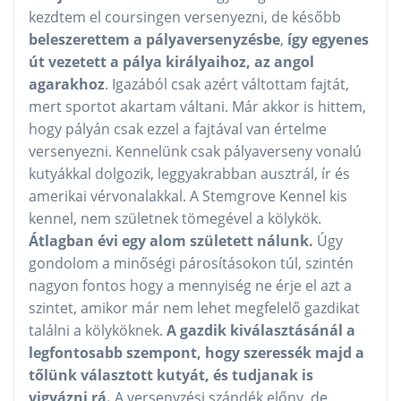
kezdtem el coursingen versenyezni, de később
beleszerettem a pályaversenyzésbe
,
így egyenes
út vezetett a pálya királyaihoz, az angol
agarakhoz
. Igazából csak azért váltottam fajtát,
mert sportot akartam váltani. Már akkor is hittem,
hogy pályán csak ezzel a fajtával van értelme
versenyezni. Kennelünk csak pályaverseny vonalú
kutyákkal dolgozik, leggyakrabban ausztrál, ír és
amerikai vérvonalakkal. A Stemgrove Kennel kis
kennel, nem születnek tömegével a kölykök.
Átlagban évi egy alom született nálunk.
Úgy
gondolom a minőségi párosításokon túl, szintén
nagyon fontos hogy a mennyiség ne érje el azt a
szintet, amikor már nem lehet megfelelő gazdikat
találni a kölyköknek.
A gazdik kiválasztásánál a
legfontosabb szempont, hogy szeressék majd a
tőlünk választott kutyát, és tudjanak is
vigyázni rá.
A versenyzési szándék előny, de