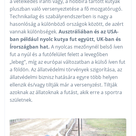
a vetélkedés iránti vágy, a hobbira tartott kutyák
pluszban való versenyeztetése a fő mozgatórugó.
Technikailag és szabályrendszerben is nagy a
hasonlóság a különböző országok között, de azért
vannak különbségek.
Ausztráliában és az USA-
ban például nyolc kutya fut együtt, UK-ban és
Írországban hat.
A nyolcas mezőnynél belső íven
fut a nyúl és a futófelület felett a levegőben
„lebeg”, míg az európai változatban a külső íven fut
a földön. Az állatvédelmi törvények szigorítása, az
állatvédelmi biznisz hatására egyre több helyen
ellenzik és/vagy tiltják már a versenyzést. Tiltják
azoknak az állatoknak a futást, akik erre a sportra
születnek.