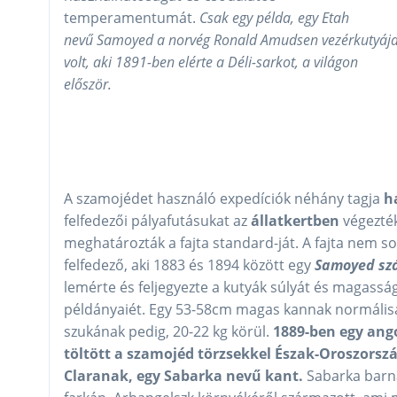
temperamentumát.
Csak egy példa, egy Etah
nevű Samoyed a norvég Ronald Amudsen vezérkutyáj
volt, aki 1891-ben elérte a Déli-sarkot, a világon
először.
A szamojédet használó expedíciók néhány tagja
h
felfedezői pályafutásukat az
állatkertben
végezté
meghatározták a fajta standard-ját. A fajta nem so
felfedező, aki 1883 és 1894 között egy
Samoyed szá
lemérte és feljegyezte a kutyák súlyát és magassá
példányaiét. Egy 53-58cm magas kannak normálisa
szukának pedig, 20-22 kg körül.
1889-ben egy ang
töltött a szamojéd törzsekkel Észak-Oroszorsz
Claranak, egy Sabarka nevű kant.
Sabarka barna 