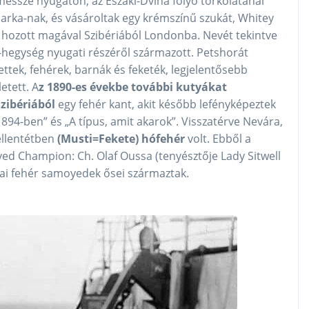
essze nyugaton, az Északi-Dvina folyó torkolatánál
barka-nak, és vásároltak egy krémszínű szukát, Whitey
a hozott magával Szibériából Londonba. Nevét tekintve
l-hegység nyugati részéről származott. Petshorát
ettek, fehérek, barnák és feketék, legjelentősebb
etett. A
z 1890-es évekbe további kutyákat
zibériából
egy fehér kant, akit később lefényképeztek
 1894-ben” és „A típus, amit akarok”. Visszatérve Nevára,
 ellentétben
(Musti=Fekete)
hófehér
volt. Ebből a
yed Champion: Ch. Olaf Oussa (tenyésztője Lady Sitwell
mai fehér samoyedek ősei származtak.