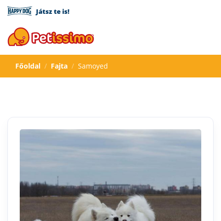
Játsz te is!
Főoldal
Fajta
Samoyed