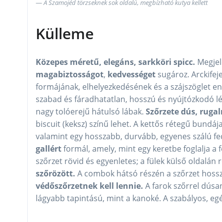
A Szamojéd törzseknek sok oldalú, megbízható kutya kellett
Külleme
Közepes méretű, elegáns, sarkköri spicc.
Megjel
magabiztosságot
,
kedvességet
sugároz. Arckifej
formájának, elhelyezkedésének és a szájszöglet e
szabad és fáradhatatlan, hosszú és nyújtózkodó lé
nagy tolóerejű hátulsó lábak.
Szőrzete dús, ruga
biscuit (keksz) színű lehet. A kettős rétegű bundáj
valamint egy hosszabb, durvább, egyenes szálú fe
gallért
formál, amely, mint egy keretbe foglalja a 
szőrzet rövid és egyenletes; a fülek külső oldalán r
szőrözött.
A combok hátsó részén a szőrzet hoss
védőszőrzetnek kell lennie.
A farok szőrrel dúsa
lágyabb tapintású, mint a kanoké. A szabályos, e