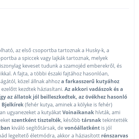
olható, az első csoportba tartoznak a Husky-k, a
portba a spiccek vagy lajkák tartoznak, melyek
viszonylag keveset tudunk a szamojéd emberekről, és
kal. A fajta, a többi északi fajtához hasonlóan,
gától, közel állnak ahhoz
a farkasszerű kutyához
l ezelőtt kezdtek háziasítani.
Az akkori vadászok és a
gy az állatok jól beilleszkedtek, az övékhez hasonló
a
Bjelkírek
(fehér kutya, aminek a kölyke is fehér)
ban ugyanezeket a kutyákat
Voinaikanak
hívták, ami
reket
szentként tisztelték
, később
társnak
tekintették
tban
kiváló segítőtársak, de
vonóállatként
is jól
mád legeltető életmódra, akkor a háziasított
rénszarvas