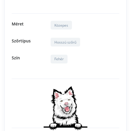
Méret
Közepes
Szőrtípus
Hosszú szőrű
Szín
Fehér