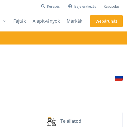
Keresés
Bejelentkezés
Kapcsolat
Fajták
Alapítványok
Márkák
Webáruház
Te állatod