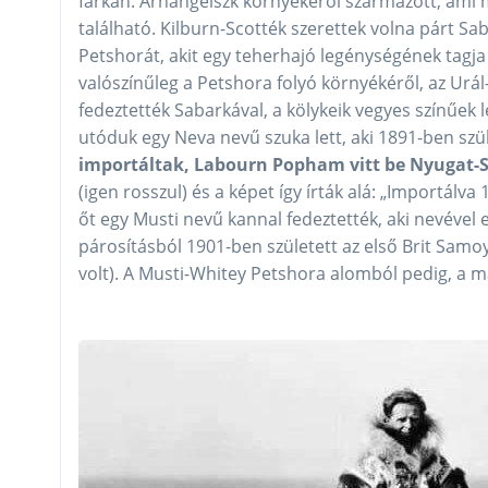
farkán. Arhangelszk környékéről származott, ami m
található. Kilburn-Scotték szerettek volna párt Sa
Petshorát, akit egy teherhajó legénységének tagj
valószínűleg a Petshora folyó környékéről, az Urá
fedeztették Sabarkával, a kölykeik vegyes színűek l
utóduk egy Neva nevű szuka lett, aki 1891-ben szül
importáltak, Labourn Popham vitt be Nyugat-S
(igen rosszul) és a képet így írták alá: „Importálva
őt egy Musti nevű kannal fedeztették, aki nevével
párosításból 1901-ben született az első Brit Samo
volt). A Musti-Whitey Petshora alomból pedig, a 