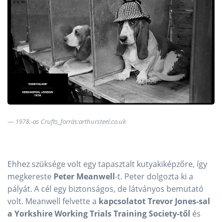
1978.-as Crufts_forrás:arthursteel.co.uk
Ehhez szüksége volt egy tapasztalt kutyakiképzőre, így
megkereste
Peter Meanwell
-t. Peter dolgozta ki a
pályát. A cél egy biztonságos, de látványos bemutató
volt. Meanwell felvette a
kapcsolatot Trevor Jones-sal
a Yorkshire Working Trials Training Society-től
és