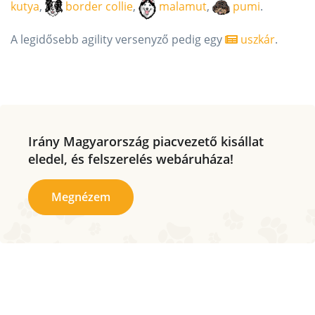
kutya
,
border collie
,
malamut
,
pumi
.
A legidősebb agility versenyző pedig egy
uszkár
.
Irány Magyarország piacvezető kisállat
eledel, és felszerelés webáruháza!
Megnézem