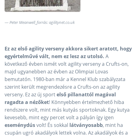
Peter Meanwell_forrás: agilitynet.co.uk
Ez az első agility verseny akkora sikert aratott, hogy
egyértelművé vált, nem ez lesz az utolsó.
A
következő évben ismét volt agility verseny a Crufts-on,
majd ugyanebben az évben az Olimpiai Lovas
bemutatón. 1980-ban már a Kennel Klub szabályzata
szerint került megrendezésre a Crufts-on az agility
verseny. Ez az új sport
első pillanattól magával
ragadta a nézőket
! Könnyebben értelmezhető hiba
rendszere volt, mint más kutyás sportoknak. Egy kutya
kevesebb, mint egy percet volt a pályán így igen
eseménydús
volt! És sokkal
látványosabb
, mint ha
csupán ugró akadályok lettek volna. Az akadályok és a