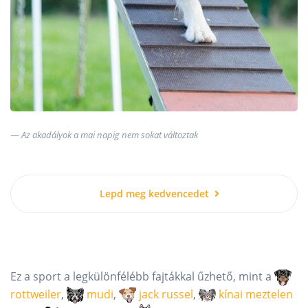
Az akadályok a mai napig nem sokat változtak
Lepd meg kedvencedet
Ez a sport a legkülönfélébb fajtákkal űzhető, mint a
rottweiler
,
mudi
,
jack russel
,
kínai meztelen