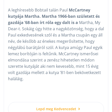
A leghíresebb Bobtail talán Paul
McCartney
kutyája Martha. Martha 1966-ban született és
gazdája ’68-ban írt róla egy dalt is a
Martha, My
Dear-t. Sokáig úgy hitte a nagyközönség, hogy a dal
Paul exkedvesének szól és a Martha csupán egy áll
név, de később az énekes megerősítette, hogy
négylábú barátjáról szól. A kutya amúgy Paul egyik
lemez borítóján is feltűnik. McCartney ismerősei
elmondása szerint a zenész hihetetlen módon
szerette kutyáját aki nem kevesebb, mint 15 évig
volt gazdája mellett a kutya ’81-ben bekövetkezett
haláláig.
Lepd meg Kedvencedet