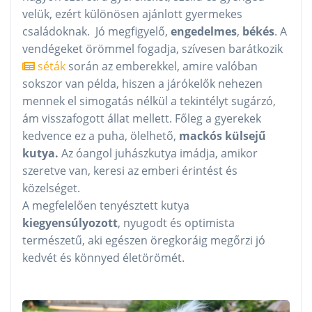
velük, ezért különösen ajánlott gyermekes
családoknak. Jó megfigyelő,
engedelmes
,
békés
. A
vendégeket örömmel fogadja, szívesen barátkozik
séták
során az emberekkel, amire valóban
sokszor van példa, hiszen a járókelők nehezen
mennek el simogatás nélkül a tekintélyt sugárzó,
ám visszafogott állat mellett. Főleg a gyerekek
kedvence ez a puha, ölelhető,
mackós külsejű
kutya.
Az óangol juhászkutya imádja, amikor
szeretve van, keresi az emberi érintést és
közelséget.
A megfelelően tenyésztett kutya
kiegyensúlyozott
, nyugodt és optimista
természetű, aki egészen öregkoráig megőrzi jó
kedvét és könnyed életörömét.