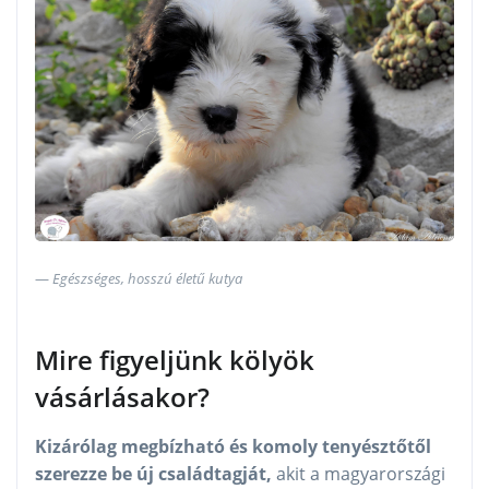
Egészséges, hosszú életű kutya
Mire figyeljünk kölyök
vásárlásakor?
Kizárólag megbízható és komoly tenyésztőtől
szerezze be új családtagját,
akit a magyarországi