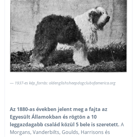
1937-es kép_forrás: oldenglishsheepdogclubofamerica.org
Az 1880-as években jelent meg a fajta az
Egyesült Államokban és rögtön a 10
leggazdagabb család közül 5 bele is szeretett.
A
Morgans, Vanderbilts, Goulds, Harrisons és