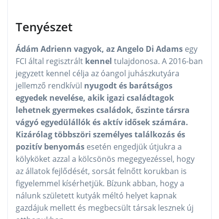
Tenyészet
Ádám Adrienn vagyok, az Angelo Di Adams
egy
FCI által regisztrált
kennel
tulajdonosa. A 2016-ban
jegyzett kennel célja az óangol juhászkutyára
jellemző rendkívül
nyugodt és barátságos
egyedek nevelése, akik igazi családtagok
lehetnek gyermekes családok, őszinte társra
vágyó egyedülállók és aktív idősek számára.
Kizárólag többszöri személyes találkozás és
pozitív benyomás
esetén engedjük útjukra a
kölyköket azzal a kölcsönös megegyezéssel, hogy
az állatok fejlődését, sorsát felnőtt korukban is
figyelemmel kísérhetjük. Bízunk abban, hogy a
nálunk született kutyák méltó helyet kapnak
gazdájuk mellett és megbecsült társak lesznek új