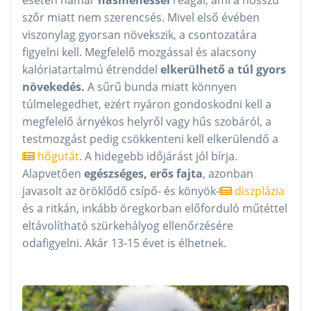
szőr miatt nem szerencsés. Mivel első évében
viszonylag gyorsan növekszik, a csontozatára
figyelni kell. Megfelelő mozgással és alacsony
kalóriatartalmú étrenddel
elkerülhető a túl gyors
növekedés.
A sűrű bunda miatt könnyen
túlmelegedhet, ezért nyáron gondoskodni kell a
megfelelő árnyékos helyről vagy hűs szobáról, a
testmozgást pedig csökkenteni kell elkerülendő a
hőgutát
. A hidegebb időjárást jól bírja.
Alapvetően
egészséges, erős fajta
, azonban
javasolt az öröklődő csípő- és könyök-
diszplázia
és a ritkán, inkább öregkorban előforduló műtéttel
eltávolítható szürkehályog ellenőrzésére
odafigyelni. Akár 13-15 évet is élhetnek.