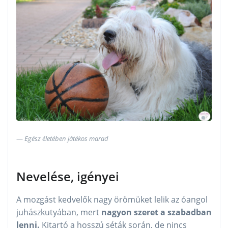
Egész életében játékos marad
Nevelése, igényei
A mozgást kedvelők nagy örömüket lelik az óangol
juhászkutyában, mert
nagyon szeret a szabadban
lenni.
Kitartó a hosszú séták során, de nincs