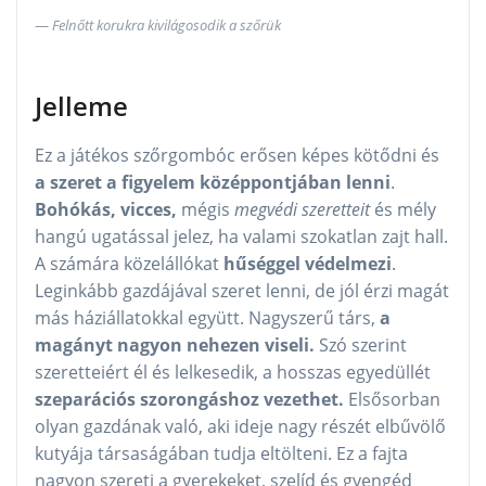
Felnőtt korukra kivilágosodik a szőrük
Jelleme
Ez a játékos szőrgombóc erősen képes kötődni és
a szeret a figyelem középpontjában lenni
.
Bohókás, vicces,
mégis
megvédi szeretteit
és mély
hangú ugatással jelez, ha valami szokatlan zajt hall.
A számára közelállókat
hűséggel védelmezi
.
Leginkább gazdájával szeret lenni, de jól érzi magát
más háziállatokkal együtt. Nagyszerű társ,
a
magányt nagyon nehezen viseli.
Szó szerint
szeretteiért él és lelkesedik, a hosszas egyedüllét
szeparációs szorongáshoz vezethet.
Elsősorban
olyan gazdának való, aki ideje nagy részét elbűvölő
kutyája társaságában tudja eltölteni. Ez a fajta
nagyon szereti a gyerekeket, szelíd és gyengéd