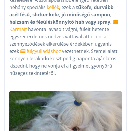
kezelésére. A szőrápoláshoz elengedhetetlen
néhány speciális
kellék
, ezek a
tűkefe, durvább
acél fésű, slicker kefe, jó minőségű sampon,
balzsam és fésüléskönnyítő hab vagy spray.
Karmait
havonta javasolt vágni, füleit hetente
egyszer érdemes nedves vattával áttörölni a
szennyeződések elkerülése érdekében ugyanis
ezek
fülgyulladáshoz
vezethetnek. Szemei alatt
könnyen lerakódó koszt pedig naponta ajánlatos
kiszedni, hogy ne vonja el a figyelmet gyönyörű
hűséges tekintetéről.