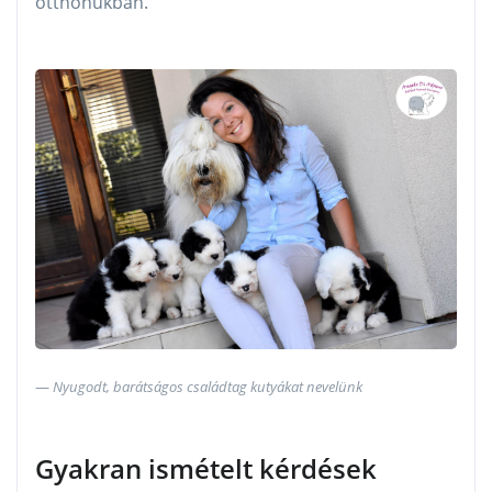
otthonukban.
Nyugodt, barátságos családtag kutyákat nevelünk
Gyakran ismételt kérdések