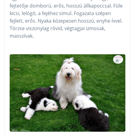
fejtetője domború, erős, hosszú állkapoccsal. Füle
kicsi, lelógó, a fejéhez simul. Fogazata szépen
fejlett, erős. Nyaka közepesen hosszú, enyhe ívvel.
Törzse viszonylag rövid, végtagjai izmosak,
masszívak.