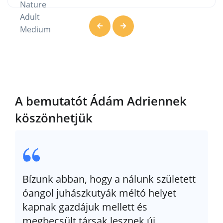
A bemutatót Ádám Adriennek
köszönhetjük
Bízunk abban, hogy a nálunk született
óangol juhászkutyák méltó helyet
kapnak gazdájuk mellett és
megbecsült társak lesznek új