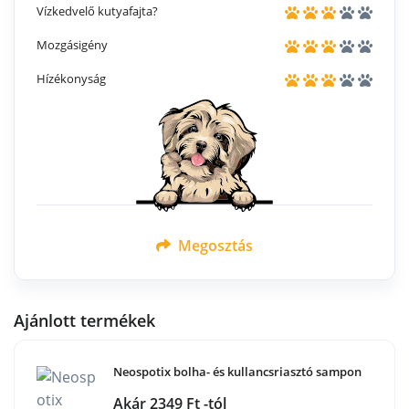
Vízkedvelő kutyafajta?
Mozgásigény
Hízékonyság
Megosztás
Ajánlott termékek
Neospotix bolha- és kullancsriasztó sampon
Akár 2349 Ft -tól