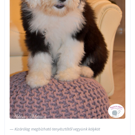
Kizárólag megbízható tenyésztőtől vegyünk kölyköt