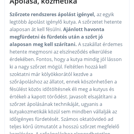
Ápolása, kozmetika
Szőrzete rendszeres ápolást igényel,
az egyik
legtöbb ápolást igénylő kutya. A szőrzetet hetente
alaposan át kell fésülni.
Ajánlott havonta
megfürdetni és fürdetés után a szőrt jó
alaposan meg kell szárítani.
A szakállat érdemes
hetente megmosni az elszíneződés elkerülése
érdekében. Fontos, hogy a kutya mindig jól lásson
ki a nagy szőrzet mögül. Feltétlen hozzá kell
szoktatni már kölyökkorától kezdve a
szőrápoláshoz az állatot, ennek köszönhetően a
fésülést közös időtöltésnek éli meg a kutyus és
értékeli a kapott törődést. Javasolt elsajátítani a
szőrzet ápolásának technikáját, ugyanis a
kutyakozmetikák közül sem mindben vállalják az
időigényes fürdetését. Számos oktatóvideó ad
teljes körű útmutatót a hosszú szőrzet megfelelő