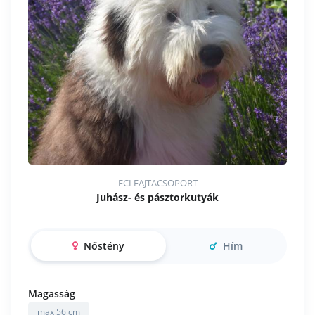
FCI FAJTACSOPORT
Juhász- és pásztorkutyák
Nőstény
Hím
Magasság
max 56 cm