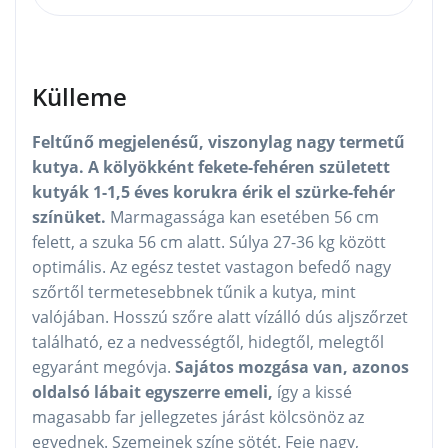
Külleme
Feltűnő megjelenésű, viszonylag nagy termetű
kutya. A kölyökként fekete-fehéren született
kutyák 1-1,5 éves korukra érik el szürke-fehér
színüket.
Marmagassága kan esetében 56 cm
felett, a szuka 56 cm alatt. Súlya 27-36 kg között
optimális. Az egész testet vastagon befedő nagy
szőrtől termetesebbnek tűnik a kutya, mint
valójában. Hosszú szőre alatt vízálló dús aljszőrzet
található, ez a nedvességtől, hidegtől, melegtől
egyaránt megóvja.
Sajátos mozgása van, azonos
oldalsó lábait egyszerre emeli,
így a kissé
magasabb far jellegzetes járást kölcsönöz az
egyednek. Szemeinek színe sötét. Feje nagy,