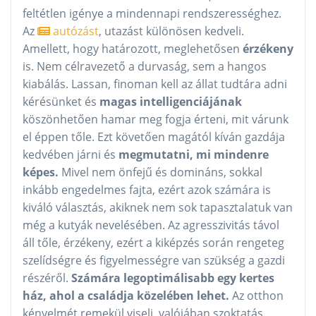
feltétlen igénye a mindennapi rendszerességhez.
Az
autózást
, utazást különösen kedveli.
Amellett, hogy határozott, meglehetősen
érzékeny
is. Nem célravezető a durvaság, sem a hangos
kiabálás. Lassan, finoman kell az állat tudtára adni
kérésünket és
magas intelligenciájának
köszönhetően hamar meg fogja érteni, mit várunk
el éppen tőle. Ezt követően magától kíván gazdája
kedvében járni és
megmutatni, mi mindenre
képes.
Mivel nem önfejű és domináns, sokkal
inkább engedelmes fajta, ezért azok számára is
kiváló választás, akiknek nem sok tapasztalatuk van
még a kutyák nevelésében. Az agresszivitás távol
áll tőle, érzékeny, ezért a kiképzés során rengeteg
szelídségre és figyelmességre van szükség a gazdi
részéről.
Számára legoptimálisabb egy kertes
ház, ahol a családja közelében lehet.
Az otthon
kényelmét remekül viseli, valójában szoktatás