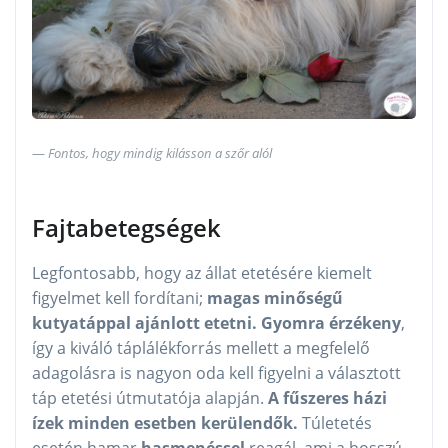
Fontos, hogy mindig kilásson a szőr alól
Fajtabetegségek
Legfontosabb, hogy az állat etetésére kiemelt
figyelmet kell fordítani;
magas minőségű
kutyatáppal ajánlott etetni. Gyomra érzékeny
,
így a kiváló táplálékforrás mellett a megfelelő
adagolásra is nagyon oda kell figyelni a választott
táp etetési útmutatója alapján.
A fűszeres házi
ízek minden esetben kerülendők.
Túletetés
esetén hamar
hasmenéssel
reagál, ami a hosszú