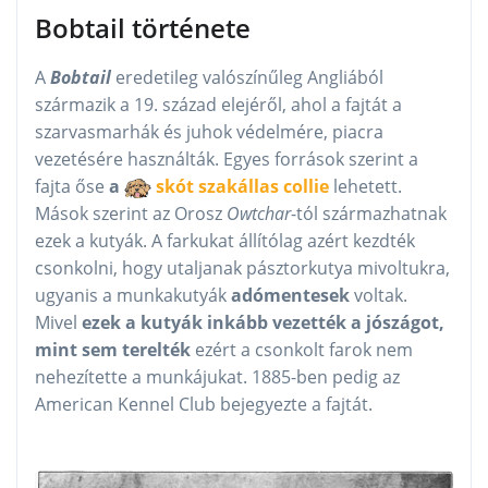
Bobtail története
A
Bobtail
eredetileg valószínűleg Angliából
származik a 19. század elejéről, ahol a fajtát a
szarvasmarhák és juhok védelmére, piacra
vezetésére használták. Egyes források szerint a
fajta őse
a
skót szakállas collie
lehetett.
Mások szerint az Orosz
Owtchar
-tól származhatnak
ezek a kutyák. A farkukat állítólag azért kezdték
csonkolni, hogy utaljanak pásztorkutya mivoltukra,
ugyanis a munkakutyák
adómentesek
voltak.
Mivel
ezek a kutyák inkább vezették a jószágot,
mint sem terelték
ezért a csonkolt farok nem
nehezítette a munkájukat. 1885-ben pedig az
American Kennel Club bejegyezte a fajtát.