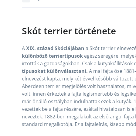
Skót terrier története
A
XIX. század Skóciájában
a Skót terrier elneve
különböző terriertípusok
egész seregére, melyek
irtották a gazdaságokban. Csak a kutyakiállítások e
típusokat különválasztani.
A mai fajta ôse 1881
elnevezést kapta, mely két évvel később változot
Aberdeen terrier megjelölés volt használatos, miv
volt, innen érkeztek a fajta legismertebb és legsik
már önálló osztályban indulhattak ezek a kutyák. 
vezettek be a fajta részére, ezáltal hivatalosan is e
neveztek. 1882-ben megalakult az első angol fajta k
standard megalkotója. Ez a fajtaleírás, kisebb mód