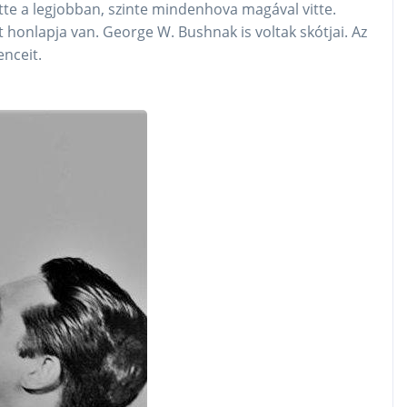
ette a legjobban, szinte mindenhova magával vitte.
t honlapja van. George W. Bushnak is voltak skótjai. Az
nceit.