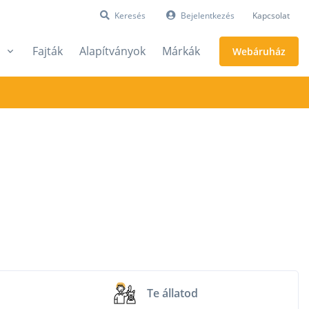
Keresés
Bejelentkezés
Kapcsolat
Fajták
Alapítványok
Márkák
Webáruház
Te állatod