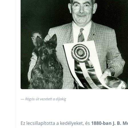
Rögös út vezetett a díjakig
Ez lecsillapította a kedélyeket, és
1880-ban J. B. M