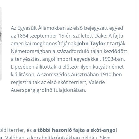
Az Egyesült Államokban az első bejegyzett egyed
az 1884 szeptember 15-én született Dake. A fajta
amerikai meghonosítójának
John Taylor
-t tartják.
Németországban a századforduló táján kezdődött
a tenyésztés, angol import egyedekkel. 1903-ban,
Lipcsében állítottak ki először ilyen kutyát német
kiállításon. A szomszédos Ausztriában 1910-ben
regisztrálták az első skót terriert, Valerie
Auersperg grófnő tulajdonában.
öldi terrier, és
a többi hasonló fajta a skót-angol
a.
Valóban, a korabeli krónikákban például Skye