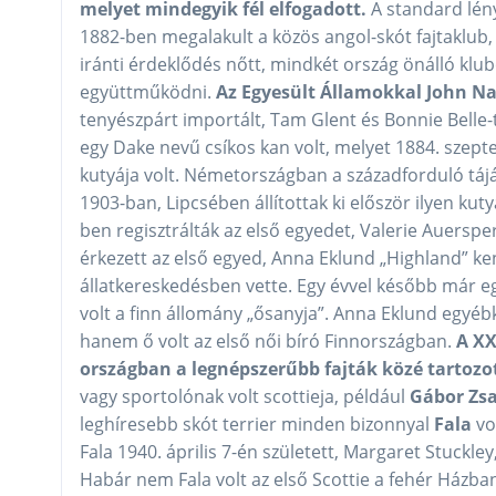
melyet mindegyik fél elfogadott.
A standard lény
1882-ben megalakult a közös angol-skót fajtaklub, 
iránti érdeklődés nőtt, mindkét ország önálló kl
együttműködni.
Az Egyesült Államokkal John Na
tenyészpárt importált, Tam Glent és Bonnie Belle-t
egy Dake nevű csíkos kan volt, melyet 1884. szept
kutyája volt. Németországban a századforduló táj
1903-ban, Lipcsében állítottak ki először ilyen ku
ben regisztrálták az első egyedet, Valerie Auers
érkezett az első egyed, Anna Eklund „Highland” ke
állatkereskedésben vette. Egy évvel később már eg
volt a finn állomány „ősanyja”. Anna Eklund egyéb
hanem ő volt az első női bíró Finnországban.
A XX
országban a legnépszerűbb fajták közé tartozo
vagy sportolónak volt scottieja, például
Gábor Zsa
leghíresebb skót terrier minden bizonnyal
Fala
vo
Fala 1940. április 7-én született, Margaret Stuckl
Habár nem Fala volt az első Scottie a fehér Házba