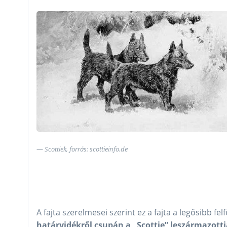
Scottiek, forrás: scottieinfo.de
A fajta szerelmesei szerint ez a fajta a legősibb felf
határvidékről csupán a „Scottie” leszármazottj