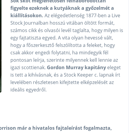
Sok skót meglehetősen felháborodottan
figyelte ezeknek a kutyáknak a győzelmét a
kiállításokon.
Az elégedetlenség 1877-ben a Live
Stock Journalban hosszú vitában öltött formát,
számos cikk és olvasói levél taglalta, hogy milyen is
egy fajtatiszta egyed. A vita olyan hevessé vált,
hogy a főszerkesztő felszólította a feleket, hogy
csak akkor engedi folytatni, ha mindegyik fél
pontosan leírja, szerinte milyennek kell lennie az
igazi scottienak.
Gordon Murray kapitány
eleget
is tett a kihívásnak, és a Stock Keeper c. lapnak írt
levelében részletesen kifejtette elképzelését az
ideális egyedről.
orrison már a hivatalos fajtaleírást fogalmazta,