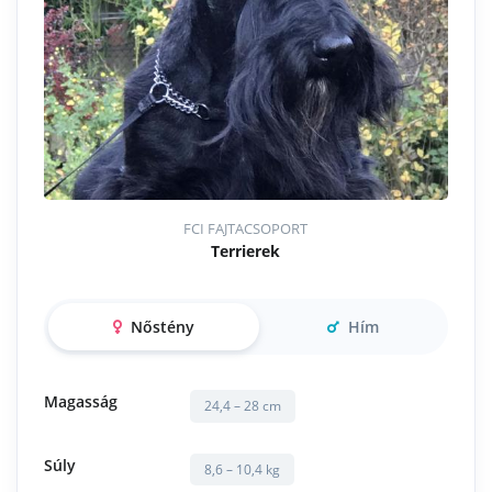
FCI FAJTACSOPORT
Terrierek
Nőstény
Hím
Magasság
24,4 – 28 cm
Súly
8,6 – 10,4 kg