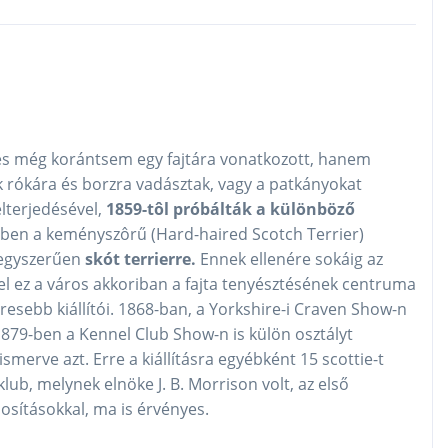
zés még korántsem egy fajtára vonatkozott, hanem
 rókára és borzra vadásztak, vagy a patkányokat
lterjedésével,
1859-tôl próbálták a különböző
-ben a keményszôrű (Hard-haired Scotch Terrier)
t egyszerűen
skót terrierre.
Ennek ellenére sokáig az
el ez a város akkoriban a fajta tenyésztésének centruma
eresebb kiállítói. 1868-ban, a Yorkshire-i Craven Show-n
1879-ben a Kennel Club Show-n is külön osztályt
lismerve azt. Erre a kiállításra egyébként 15 scottie-t
lub, melynek elnöke J. B. Morrison volt, az első
osításokkal, ma is érvényes.