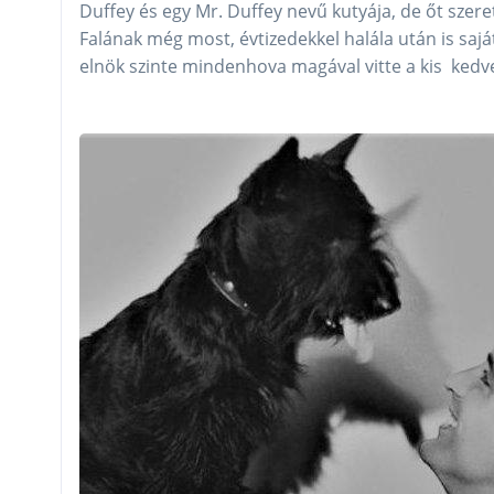
Duffey és egy Mr. Duffey nevű kutyája, de őt szer
Falának még most, évtizedekkel halála után is sajá
elnök szinte mindenhova magával vitte a kis kedve