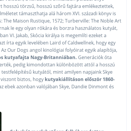
 hosszú törzsű, hosszú szőrű fajtára emlékeztettek,
méletet támaszthatja alá három XVI. századi könyv is
ns: The Maison Rustique, 1572; Turberville: The Noble Art
rnak le egy olyan rókára és borzra használatos kutyát,
ban VI. Jakab, Skócia királya is megemlíti ezeket a
 azt írta egyik levelében Laird of Caldwellnek, hogy egy
Az Our Dogs angol kinológiai folyóirat egyik alapítója,
os kutyafajta Nagy-Britanniában.
Generációk óta
smerték, pedig kimondottan különbözött attól a hosszú
estfelépítésű kutyától, mint amilyen napjaink Skye
viszont biztos, hogy
kutyakiállításon először 1860-
 az ebek azonban valójában Skye, Dandie Dinmont és