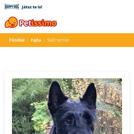
Játsz te is!
Főoldal
Fajta
Skót terrier