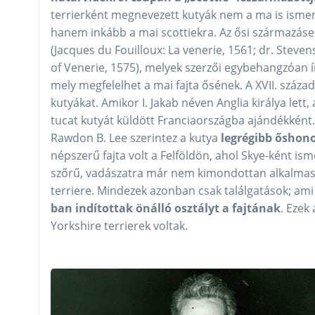
terrierként megnevezett kutyák nem a ma is ismert
hanem inkább a mai scottiekra. Az ősi származásel
(Jacques du Fouilloux: La venerie, 1561; dr. Steve
of Venerie, 1575), melyek szerzői egybehangzóan í
mely megfelelhet a mai fajta ősének. A XVII. század
kutyákat. Amikor I. Jakab néven Anglia királya lett,
tucat kutyát küldött Franciaországba ajándékként. 
Rawdon B. Lee szerintez a kutya
legrégibb őshon
népszerű fajta volt a Felföldön, ahol Skye-ként i
szőrű, vadászatra már nem kimondottan alkalmas t
terriere. Mindezek azonban csak találgatások; ami 
ban indítottak önálló osztályt a fajtának
. Ezek
Yorkshire terrierek voltak.