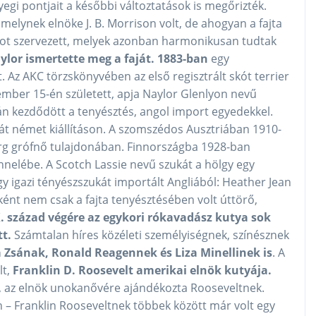
egi pontjait a későbbi változtatások is megőrizték.
melynek elnöke J. B. Morrison volt, de ahogyan a fajta
ubot szervezett, melyek azonban harmonikusan tudtak
ylor ismertette meg a faját. 1883-ban
egy
. Az AKC törzskönyvében az első regisztrált skót terrier
ember 15-én született, apja Naylor Glenlyon nevű
án kezdődött a tenyésztés, angol import egyedekkel.
tyát német kiállításon. A szomszédos Ausztriában 1910-
perg grófnő tulajdonában. Finnországba 1928-ban
nnelébe. A Scotch Lassie nevű szukát a hölgy egy
y igazi tényészszukát importált Angliából: Heather Jean
ként nem csak a fajta tenyésztésében volt úttörő,
. század végére az egykori rókavadász kutya sok
tt.
Számtalan híres közéleti személyiségnek, színésznek
 Zsának, Ronald Reagennek és Liza Minellinek is
. A
lt,
Franklin D. Roosevelt amerikai elnök kutyája.
ey, az elnök unokanővére ajándékozta Rooseveltnek.
n – Franklin Rooseveltnek többek között már volt egy