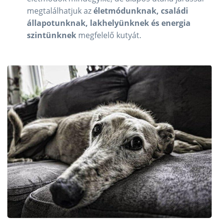
megtalálhatjuk az
életmódunknak, családi
állapotunknak, lakhelyünknek és energia
szintünknek
megfelelő kutyát.