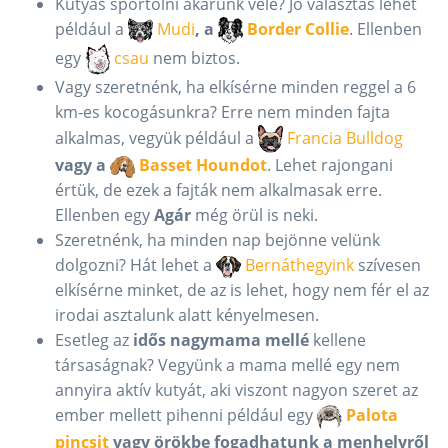
Kutyás sportolni akarunk vele? Jó választás lehet
például a
Mudi
, a
Border Collie
. Ellenben
egy
csau
nem biztos.
Vagy szeretnénk, ha elkísérne minden reggel a 6
km-es kocogásunkra? Erre nem minden fajta
alkalmas, vegyük például a
Francia Bulldog
vagy a
Basset Houndot
. Lehet rajongani
értük, de ezek a fajták nem alkalmasak erre.
Ellenben egy
Agár
még örül is neki.
Szeretnénk, ha minden nap bejönne velünk
dolgozni? Hát lehet a
Bernáthegyink
szívesen
elkísérne minket, de az is lehet, hogy nem fér el az
irodai asztalunk alatt kényelmesen.
Esetleg az
idős nagymama mellé
kellene
társaságnak? Vegyünk a mama mellé egy nem
annyira aktív kutyát, aki viszont nagyon szeret az
ember mellett pihenni például egy
Palota
pincsit
vagy örökbe fogadhatunk a menhelyről