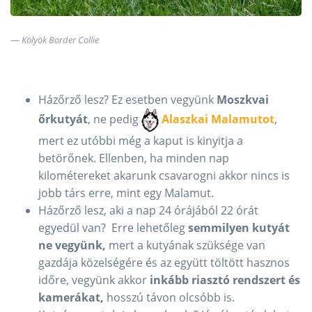
Kölyök Border Collie
Házőrző lesz? Ez esetben vegyünk
Moszkvai
őrkutyát
, ne pedig
Alaszkai
Malamutot
,
mert ez utóbbi még a kaput is kinyitja a
betörőnek. Ellenben, ha minden nap
kilométereket akarunk csavarogni akkor nincs is
jobb társ erre, mint egy Malamut.
Házőrző lesz, aki a nap 24 órájából 22 órát
egyedül van? Erre lehetőleg
semmilyen kutyát
ne vegyünk,
mert a kutyának szüksége van
gazdája közelségére és az együtt töltött hasznos
időre, vegyünk akkor
inkább riasztó rendszert és
kamerákat,
hosszú távon olcsóbb is.