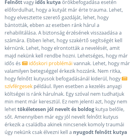
Felnőtt
vagy
idős kutya
örökbefogadása esetén
előfordulhat, hogy a kutyát már érte trauma. Lehet,
hogy elvesztette szerető gazdáját, lehet, hogy
bántották, ebben az esetben ránk hárul a
rehabilitálása. A biztonság érzésének visszaadása a
számára. Ebben lehet, hogy szakértő segítségét kell
kérnünk. Lehet, hogy elrontották a nevelését, amit
majd nekünk kell rendbe hozni. Lehetséges, hogy már
idős és
időskori problémái
vannak. Lehet, hogy már
valamilyen betegséggel érkezik hozzánk. Nem ritka,
hogy felnőtt kutyusok befogadásánál kiderül, hogy
szívférgesek
például. Ilyen esetben a kezelés anyagi
költségei is ránk hárulnak. Egy szóval nem tudhatjuk
min ment már keresztül. Ez nem jelenti azt, hogy nem
lehet
tökéletesen jól nevelt és boldog
kutya belőle,
sőt. Amennyiben már egy jól nevelt felnőtt kutyus
érkezik a családba akinek nincsenek komoly traumái
úgy nekünk csak élvezni kell a
nyugodt felnőtt kutya