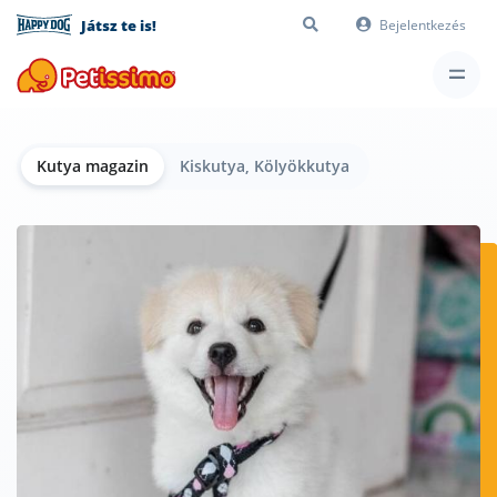
Játsz te is!
Bejelentkezés
Kutya magazin
Kiskutya, Kölyökkutya