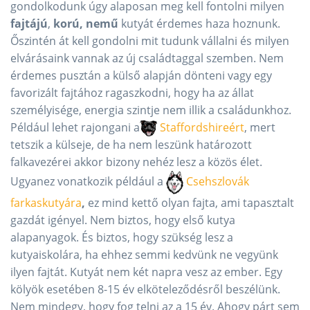
gondolkodunk úgy alaposan meg kell fontolni milyen
fajtájú
,
korú, nemű
kutyát érdemes haza hoznunk.
Őszintén át kell gondolni mit tudunk vállalni és milyen
elvárásaink vannak az új családtaggal szemben. Nem
érdemes pusztán a külső alapján dönteni vagy egy
favorizált fajtához ragaszkodni, hogy ha az állat
személyisége, energia szintje nem illik a családunkhoz.
Például lehet rajongani a
Staffordshireért
, mert
tetszik a külseje, de ha nem leszünk határozott
falkavezérei akkor bizony nehéz lesz a közös élet.
Ugyanez vonatkozik például a
Csehszlovák
farkaskutyára
,
ez mind kettő olyan fajta, ami tapasztalt
gazdát igényel. Nem biztos, hogy első kutya
alapanyagok. És biztos, hogy szükség lesz a
kutyaiskolára, ha ehhez semmi kedvünk ne vegyünk
ilyen fajtát. Kutyát nem két napra vesz az ember. Egy
kölyök esetében 8-15 év elköteleződésről beszélünk.
Nem mindegy, hogy fog telni az a 15 év. Ahogy párt sem