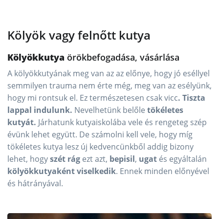
Kölyök vagy felnőtt kutya
Kölyökkutya
örökbefogadása, vásárlása
A kölyökkutyának meg van az az előnye, hogy jó eséllyel
semmilyen trauma nem érte még, meg van az esélyünk,
hogy mi rontsuk el. Ez természetesen csak vicc
. Tiszta
lappal indulunk.
Nevelhetünk belőle
tökéletes
kutyát.
Járhatunk kutyaiskolába vele és rengeteg szép
évünk lehet együtt. De számolni kell vele, hogy míg
tökéletes kutya lesz új kedvencünkből addig bizony
lehet, hogy
szét
rág
ezt azt,
bepisil
,
ugat
és egyáltalán
kölyökkutyaként viselkedik
. Ennek minden előnyével
és hátrányával.