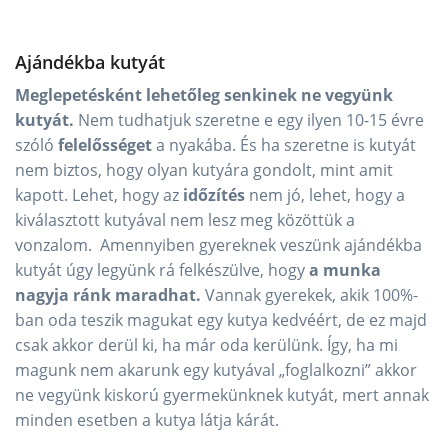
Ajándékba kutyát
Meglepetésként lehetőleg senkinek ne vegyünk
kutyát.
Nem tudhatjuk szeretne e egy ilyen 10-15 évre
szóló
felelősséget
a nyakába. És ha szeretne is kutyát
nem biztos, hogy olyan kutyára gondolt, mint amit
kapott. Lehet, hogy az
időzítés
nem jó, lehet, hogy a
kiválasztott kutyával nem lesz meg közöttük a
vonzalom. Amennyiben gyereknek veszünk ajándékba
kutyát úgy legyünk rá felkészülve, hogy
a munka
nagyja
ránk
maradhat.
Vannak gyerekek, akik 100%-
ban oda teszik magukat egy kutya kedvéért, de ez majd
csak akkor derül ki, ha már oda kerülünk. Így, ha mi
magunk nem akarunk egy kutyával „foglalkozni” akkor
ne vegyünk kiskorú gyermekünknek kutyát, mert annak
minden esetben a kutya látja kárát.