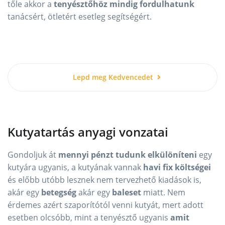
tőle akkor a
tenyésztőhöz mindig fordulhatunk
tanácsért, ötletért esetleg segítségért.
Lepd meg Kedvencedet
Kutyatartás anyagi vonzatai
Gondoljuk át
mennyi pénzt tudunk elkülöníteni
egy
kutyára ugyanis, a kutyának vannak
havi fix költségei
és előbb utóbb lesznek nem tervezhető kiadások is,
akár egy
betegség
akár egy
baleset
miatt. Nem
érdemes azért szaporítótól venni kutyát, mert adott
esetben olcsóbb, mint a tenyésztő ugyanis
amit