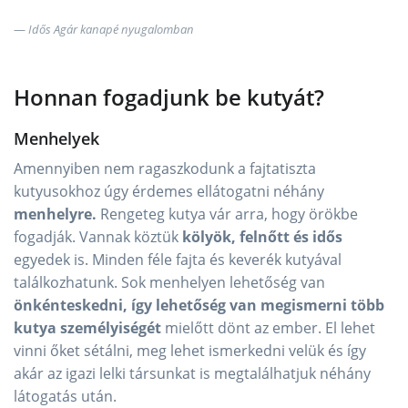
Idős Agár kanapé nyugalomban
Honnan fogadjunk be kutyát?
Menhelyek
Amennyiben nem ragaszkodunk a fajtatiszta
kutyusokhoz úgy érdemes ellátogatni néhány
menhelyre.
Rengeteg kutya vár arra, hogy örökbe
fogadják. Vannak köztük
kölyök, felnőtt és idős
egyedek is. Minden féle fajta és keverék kutyával
találkozhatunk. Sok menhelyen lehetőség van
önkénteskedni, így lehetőség van megismerni több
kutya személyiségét
mielőtt dönt az ember. El lehet
vinni őket sétálni, meg lehet ismerkedni velük és így
akár az igazi lelki társunkat is megtalálhatjuk néhány
látogatás után.