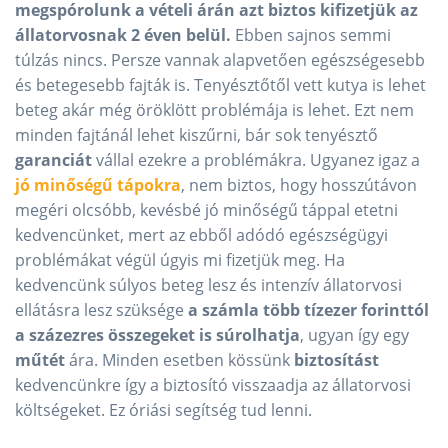
megspórolunk a vételi árán azt biztos kifizetjük az
állatorvosnak 2 éven belül.
Ebben sajnos semmi
túlzás nincs. Persze vannak alapvetően egészségesebb
és betegesebb fajták is. Tenyésztőtől vett kutya is lehet
beteg akár még öröklött problémája is lehet. Ezt nem
minden fajtánál lehet kiszűrni, bár sok tenyésztő
garanciát
vállal ezekre a problémákra. Ugyanez igaz a
jó
minőségű
tápokra
, nem biztos, hogy hosszútávon
megéri olcsóbb, kevésbé jó minőségű táppal etetni
kedvencünket, mert az ebből adódó egészségügyi
problémákat végül úgyis mi fizetjük meg. Ha
kedvencünk súlyos beteg lesz és intenzív állatorvosi
ellátásra lesz szüksége
a számla több tízezer forinttól
a százezres összegeket is súrolhatja
, ugyan így egy
műtét
ára. Minden esetben kössünk
biztosítást
kedvencünkre így a biztosító visszaadja az állatorvosi
költségeket. Ez óriási segítség tud lenni.