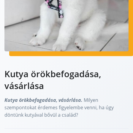
Kutya örökbefogadása,
vásárlása
Kutya örökbefogadása, vásárlása.
Milyen
szempontokat érdemes figyelembe venni, ha úgy
döntünk kutyával bővül a család?