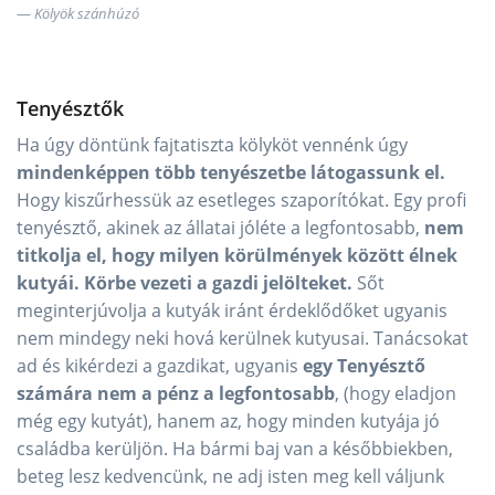
Kölyök szánhúzó
Tenyésztők
Ha úgy döntünk fajtatiszta kölyköt vennénk úgy
mindenképpen több tenyészetbe látogassunk el.
Hogy kiszűrhessük az esetleges szaporítókat. Egy profi
tenyésztő, akinek az állatai jóléte a legfontosabb,
nem
titkolja el, hogy milyen körülmények között élnek
kutyái.
Körbe vezeti a gazdi jelölteket.
Sőt
meginterjúvolja a kutyák iránt érdeklődőket ugyanis
nem mindegy neki hová kerülnek kutyusai. Tanácsokat
ad és kikérdezi a gazdikat, ugyanis
egy Tenyésztő
számára nem a pénz a legfontosabb
, (hogy eladjon
még egy kutyát), hanem az, hogy minden kutyája jó
családba kerüljön. Ha bármi baj van a későbbiekben,
beteg lesz kedvencünk, ne adj isten meg kell váljunk