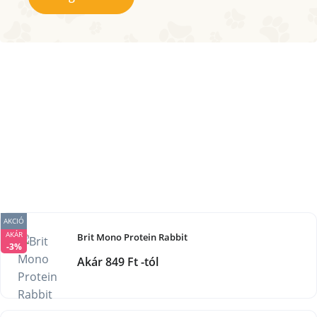
AKCIÓ
AKÁR
Brit Mono Protein Rabbit
-3%
Akár 849 Ft -tól