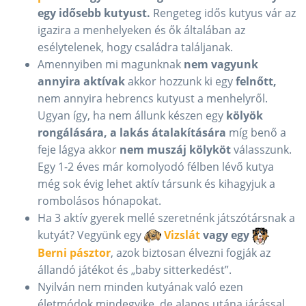
egy idősebb kutyust.
Rengeteg idős kutyus vár az
igazira a menhelyeken és ők általában az
esélytelenek, hogy családra találjanak.
Amennyiben mi magunknak
nem vagyunk
annyira aktívak
akkor hozzunk ki egy
felnőtt,
nem annyira hebrencs kutyust a menhelyről.
Ugyan így, ha nem állunk készen egy
kölyök
rongálására, a lakás átalakítására
míg benő a
feje lágya akkor
nem muszáj kölyköt
válasszunk.
Egy 1-2 éves már komolyodó félben lévő kutya
még sok évig lehet aktív társunk és kihagyjuk a
rombolásos hónapokat.
Ha 3 aktív gyerek mellé szeretnénk játszótársnak a
kutyát? Vegyünk egy
Vizslát
vagy egy
Berni pásztor
, azok biztosan élvezni fogják az
állandó játékot és „baby sitterkedést”.
Nyilván nem minden kutyának való ezen
életmódok mindegyike, de alapos utána járással