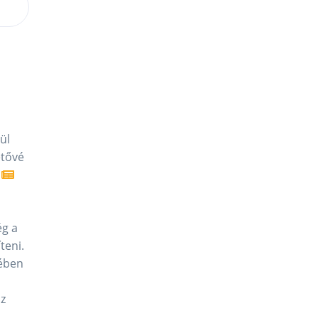
ül
etővé
i
ég a
teni.
tében
az