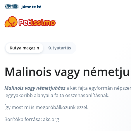
Játsz te is!
Kutya magazin
Kutyatartás
Malinois vagy németju
Malinois vagy németjuhász
a két fajta egyformán népszerű
leggyakoribb alanyai a fajta összehasonlításnak.
Így most mi is megpróbálkozunk ezzel.
Borítókp forrása: akc.org