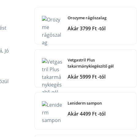
Orozyme rágószalag
ést
Akár 3799 Ft -tól
i.
Jó
Vetgastril Plus
takarmánykiegészítő gél
Akár 5999 Ft -tól
özül
Leniderm sampon
Akár 4499 Ft -tól