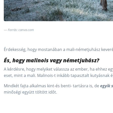
Forrás: canva.com
Érdekesség, hogy mostanában a mali-németjuhász keveréke
És, hogy malinois vagy németjuhász?
A kérdésre, hogy melyiket válassza az ember, ha ehhez egy
eset, mint a mali. Malinois-t inkább tapasztalt kutyásnak 
Mindkét fajta alkalmas kint-és benti- tartásra is, de
egyik
minőségi együtt töltött időt.