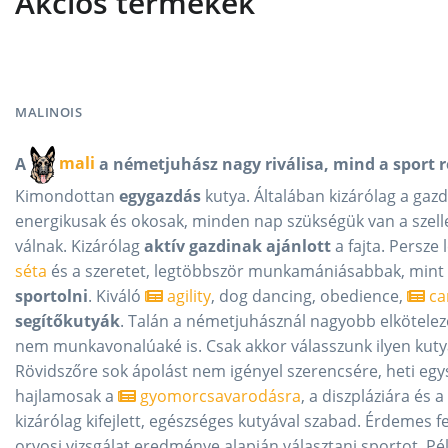
Akciós termékek
MALINOIS
A
mali
a németjuhász nagy riválisa, mind a sport 
Kimondottan
egygazdás
kutya. Általában kizárólag a gazd
energikusak és okosak, minden nap szükségük van a szelle
válnak. Kizárólag
aktív gazdinak ajánlott
a fajta. Persze
séta
és a szeretet, legtöbbször munkamániásabbak, mint
sportolni
. Kiváló
agility
, dog dancing, obedience,
ca
segítőkutyák
. Talán a németjuhásznál nagyobb elkötelez
nem munkavonalúaké is. Csak akkor válasszunk ilyen kutyát,
Rövidszőre sok ápolást nem igényel szerencsére, heti egys
hajlamosak a
gyomorcsavarodásra
, a diszpláziára és a
kizárólag kifejlett, egészséges kutyával szabad. Érdemes 
orvosi vizsgálat eredménye alapján választani sportot. Pé