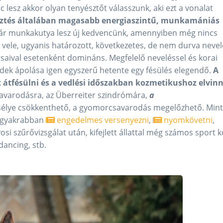
 lesz akkor olyan tenyésztőt válasszunk, aki ezt a vonalat
sztés általában magasabb energiaszintű, munkamániás
ár munkakutya lesz új kedvencünk, amennyiben még nincs
i vele, ugyanis határozott, következetes, de nem durva nevel
ársaival esetenként domináns. Megfelelő neveléssel és korai
yedek ápolása igen egyszerű hetente egy fésülés elegendő.
A
átfésülni és a vedlési időszakban kozmetikushoz elvinn
avarodásra, az Überreiter szindrómára,
a
esélye csökkenthető, a gyomorcsavarodás megelőzhető. Mint
eggyakrabban
engedelmes versenyezni
,
nyomkövetni
,
si szűrővizsgálat után, kifejlett állattal még számos sport k
dancing, stb.