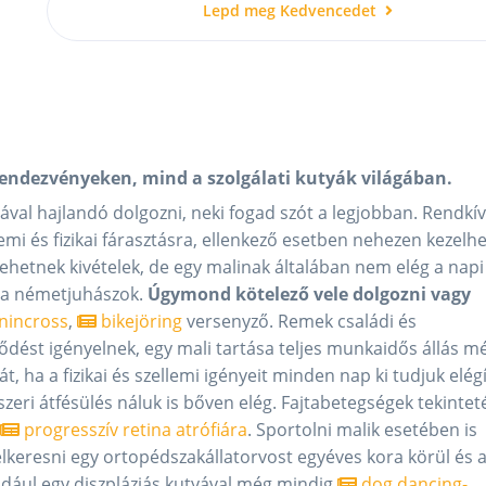
Lepd meg Kedvencedet
rendezvényeken, mind a szolgálati kutyák világában.
ával hajlandó dolgozni, neki fogad szót a legjobban. Rendkív
mi és fizikai fárasztásra, ellenkező esetben nehezen kezelh
 lehetnek kivételek, de egy malinak általában nem elég a nap
 a németjuhászok.
Úgymond kötelező vele dolgozni vagy
nincross
,
bikejöring
versenyző. Remek családi és
ődést igényelnek, egy mali tartása teljes munkaidős állás m
 ha a fizikai és szellemi igényeit minden nap ki tudjuk elégí
zeri átfésülés náluk is bőven elég. Fajtabetegségek tekinte
progresszív retina atrófiára
. Sportolni malik esetében is
felkeresni egy ortopédszakállatorvost egyéves kora körül és 
ldául egy diszpláziás kutyával még mindig
dog dancing-