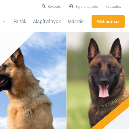
Keresés
Bejelentkezés
Kapcsolat
Fajták
Alapítványok
Márkák
Webáruház