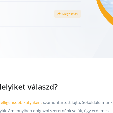
Megosztás
elyiket válaszd?
telligensebb kutyaként
számontartott fajta. Sokoldalú munk
kutyák. Amennyiben dolgozni szeretnénk velük, úgy érdemes