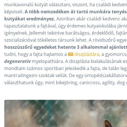
munkavonalú kutyát választani, viszont, ha családi kedvenc
képviseli.
A több nemzedéken át tartó munkára tenyé
kutyákat eredményez.
Azonban akár családi kedvenc ak
tapasztalatunk a fajtával, úgy érdemes kutyaiskolába járn
igényelnek. Jellemét tekintve barátságos, érdeklődő, fajt
szocializációval tökéletes társunk lehet. A rövidszőrű eg
hosszúszőrű egyedeket hetente 3 alkalommal ajánlott 
tudni, hogy a fajta hajlamos a
diszpláziára
, a gyomorcs
degeneratív
myelopathiára. A diszplázia kialakulásának 
mondtam számos sportban jeleskedik a fajta, de talán l
mantrailingezni szoktak velük. De egy ortopédszakállatorvo
választhatunk úgy, mint bikejöring, canicross, agility, dog 