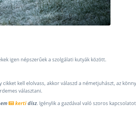
k igen népszerűek a szolgálati kutyák között.
 cikket kell elolvass, akkor válaszd a németjuhászt, az könn
érdemes választani.
 sem
kerti
dísz
. Igénylik a gazdával való szoros kapcsolatot