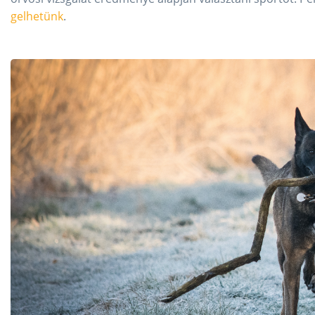
gelhetünk
.