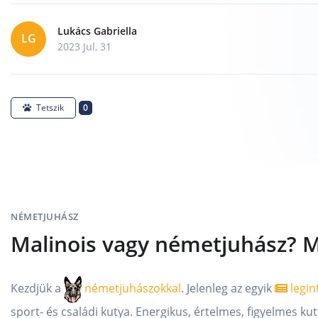
Lukács Gabriella
LG
2023 Jul, 31
0
Tetszik
NÉMETJUHÁSZ
Malinois vagy németjuhász? M
Kezdjük a
németjuhászokkal
. Jelenleg az egyik
legin
sport- és családi kutya. Energikus, értelmes, figyelmes 